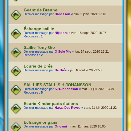
Geant de Brenne
Dernier message par
Dabesson
«
dim. 3 janv. 2021 17:10
Échange saillie
Dernier message par
Nijadore
«
ven. 18 sept. 2020 18:07
Réponses :
1
Saillie Tony Gio
Dernier message par
O Sole Mio
«
lun. 14 sept. 2020 15:21
Réponses :
2
Ecurie de Brée
Dernier message par
De Brée
«
jeu. 6 août 2020 23:50
SAILLIES STALL S.H.JOHANSSON
Dernier message par
S.H.Johansson
«
mar. 21 juil. 2020 13:49
Réponses :
5
Ecurie Kinder parts étalons
Dernier message par
Haras Des Reves
«
sam. 11 juil. 2020 11:22
Échange origami
Dernier message par
Origami
«
mer. 11 mars 2020 18:05