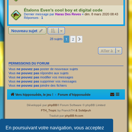
Étalons Even's cool boy et digital code
Dernier message par
Haras Des Reves
«
dim. 8 mars 2020 08:43
Réponses :
1
Nouveau sujet
1
2
Suivante
28 sujets
Aller à
PERMISSIONS DU FORUM
Vous
ne pouvez pas
poster de nouveaux sujets
Vous
ne pouvez pas
répondre aux sujets
Vous
ne pouvez pas
modifier vos messages
Vous
ne pouvez pas
supprimer vos messages
Vous
ne pouvez pas
joindre des fichiers
Vers hipposuède, le jeu !
Forum d'hipposuède
Développé par
phpBB
® Forum Software © phpBB Limited
FTH_Tropic
by FranckTH
& Solidjeuh
Traduit par
phpBB-fr.com
Confidentialité
|
Conditions
En poursuivant votre navigation, vous acceptez