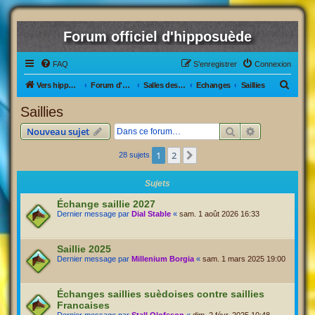
Forum officiel d'hipposuède
FAQ
S’enregistrer
Connexion
R
Vers hipposuède, le jeu !
Forum d'hipposuède
Salles des Ventes
Echanges
Saillies
e
Saillies
c
Rechercher
Recherche av
Nouveau sujet
h
e
1
2
Suivante
28 sujets
r
Sujets
c
Échange saillie 2027
h
Dernier message par
Dial Stable
«
sam. 1 août 2026 16:33
e
r
Saillie 2025
Dernier message par
Millenium Borgia
«
sam. 1 mars 2025 19:00
Échanges saillies suèdoises contre saillies
Francaises