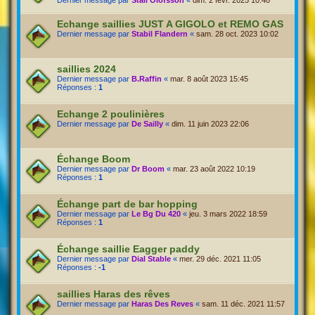
Dernier message par
Stall Olofsson
«
dim. 2 févr. 2025 10:48
Echange saillies JUST A GIGOLO et REMO GAS
Dernier message par
Stabil Flandern
«
sam. 28 oct. 2023 10:02
saillies 2024
Dernier message par
B.Raffin
«
mar. 8 août 2023 15:45
Réponses :
1
Echange 2 poulinières
Dernier message par
De Sailly
«
dim. 11 juin 2023 22:06
Échange Boom
Dernier message par
Dr Boom
«
mar. 23 août 2022 10:19
Réponses :
1
Échange part de bar hopping
Dernier message par
Le Bg Du 420
«
jeu. 3 mars 2022 18:59
Réponses :
1
Échange saillie Eagger paddy
Dernier message par
Dial Stable
«
mer. 29 déc. 2021 11:05
Réponses :
-1
saillies Haras des rêves
Dernier message par
Haras Des Reves
«
sam. 11 déc. 2021 11:57