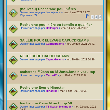
(nouveau) Recherche poulinières
Dernier message par
Les rejetons
«
mer. 1 juin 2022 19:37
Réponses :
24
1
2
3
Recherche poulinière ou femelle à qualifier
Dernier message par
Bellanger
«
ven. 14 janv. 2022 00:11
SAILLIE POUR ELEVAGE CAPUCDREAMS
Dernier message par
Capucdreams
«
lun. 20 déc. 2021 20:41
RECHERCHE CAPUCDREAMS
Dernier message par
Capucdreams
«
lun. 20 déc. 2021 20:28
recherche F 2ans ou M 2ans/3ans niveau top
Dernier message par
Mateo42
«
jeu. 16 déc. 2021 11:03
Recherche Ecurie Hingstar
Dernier message par
Hingstar
«
mer. 1 déc. 2021 09:39
Recherche 2 ans M ou F top 50
Dernier message par
TZ Stefan Melander
«
mer. 22 sept. 2021
09:31