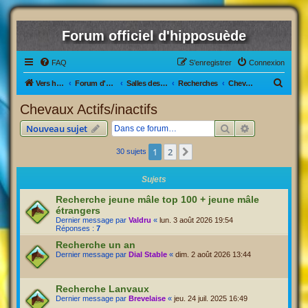
Forum officiel d'hipposuède
FAQ
S’enregistrer
Connexion
R
Vers hipposuède, le jeu !
Forum d'hipposuède
Salles des Ventes
Recherches
Chevaux Actifs/inactifs
e
Chevaux Actifs/inactifs
c
Rechercher
Recherche av
Nouveau sujet
h
e
1
2
Suivante
30 sujets
r
Sujets
c
Recherche jeune mâle top 100 + jeune mâle
h
étrangers
e
Dernier message par
Valdru
«
lun. 3 août 2026 19:54
Réponses :
7
r
Recherche un an
Dernier message par
Dial Stable
«
dim. 2 août 2026 13:44
Recherche Lanvaux
Dernier message par
Brevelaise
«
jeu. 24 juil. 2025 16:49