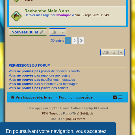
Recherche Male 3 ans
Dernier message par
Nordique
«
dim. 5 sept. 2021 19:49
Nouveau sujet
1
2
Suivante
30 sujets
Aller à
PERMISSIONS DU FORUM
Vous
ne pouvez pas
poster de nouveaux sujets
Vous
ne pouvez pas
répondre aux sujets
Vous
ne pouvez pas
modifier vos messages
Vous
ne pouvez pas
supprimer vos messages
Vous
ne pouvez pas
joindre des fichiers
Vers hipposuède, le jeu !
Forum d'hipposuède
Développé par
phpBB
® Forum Software © phpBB Limited
FTH_Tropic
by FranckTH
& Solidjeuh
Traduit par
phpBB-fr.com
Confidentialité
|
Conditions
En poursuivant votre navigation, vous acceptez