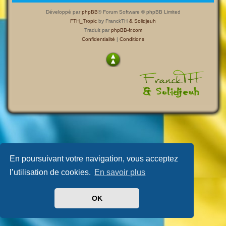
Développé par
phpBB
® Forum Software © phpBB Limited
FTH_Tropic
by FranckTH
& Solidjeuh
Traduit par
phpBB-fr.com
Confidentialité
|
Conditions
En poursuivant votre navigation, vous acceptez
l’utilisation de cookies.
En savoir plus
OK