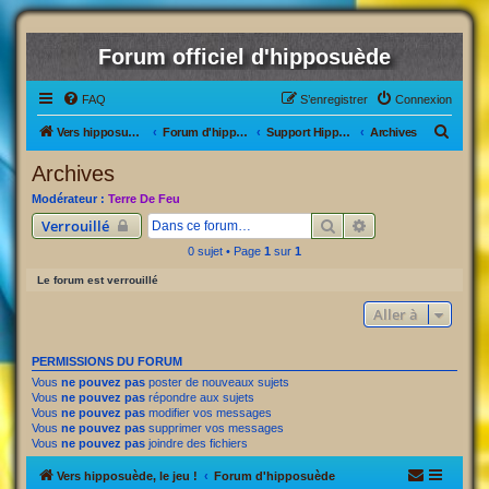
Forum officiel d'hipposuède
FAQ
S’enregistrer
Connexion
R
Vers hipposuède, le jeu !
Forum d'hipposuède
Support Hipposuède
Archives
e
Archives
c
Modérateur :
Terre De Feu
h
Rechercher
Recherche avancé
Verrouillé
e
0 sujet • Page
1
sur
1
r
Le forum est verrouillé
c
Aller à
h
e
PERMISSIONS DU FORUM
r
Vous
ne pouvez pas
poster de nouveaux sujets
Vous
ne pouvez pas
répondre aux sujets
Vous
ne pouvez pas
modifier vos messages
Vous
ne pouvez pas
supprimer vos messages
Vous
ne pouvez pas
joindre des fichiers
Vers hipposuède, le jeu !
Forum d'hipposuède