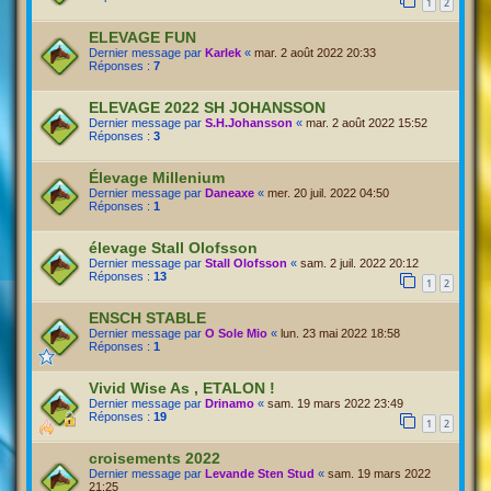
1
2
ELEVAGE FUN
Dernier message par
Karlek
«
mar. 2 août 2022 20:33
Réponses :
7
ELEVAGE 2022 SH JOHANSSON
Dernier message par
S.H.Johansson
«
mar. 2 août 2022 15:52
Réponses :
3
Élevage Millenium
Dernier message par
Daneaxe
«
mer. 20 juil. 2022 04:50
Réponses :
1
élevage Stall Olofsson
Dernier message par
Stall Olofsson
«
sam. 2 juil. 2022 20:12
Réponses :
13
1
2
ENSCH STABLE
Dernier message par
O Sole Mio
«
lun. 23 mai 2022 18:58
Réponses :
1
Vivid Wise As , ETALON !
Dernier message par
Drinamo
«
sam. 19 mars 2022 23:49
Réponses :
19
1
2
croisements 2022
Dernier message par
Levande Sten Stud
«
sam. 19 mars 2022
21:25