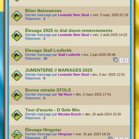
Bilan Naissances
Dernier message par
Levande Sten Stud
«
ven. 5 sept. 2025 07:19
Réponses :
2
Élevage 2025 in dial deum remerciements
Dernier message par
Levande Sten Stud
«
ven. 1 août 2025 14:22
Réponses :
2
Elevage Stall Lodbrök
Dernier message par
Stall Lodbrök
«
lun. 2 juin 2025 08:48
Réponses :
16
1
2
JUMENTERIE // MARIAGES 2025
Dernier message par
Levande Sten Stud
«
jeu. 3 avr. 2025 12:51
Réponses :
6
Bonne retraite STOLE
Dernier message par
Val fleuri
«
dim. 2 mars 2025 17:41
Réponses :
5
Tour d'ecurie - O Sole Mio
Dernier message par
Nicolas Ensch
«
dim. 25 août 2024 15:20
Réponses :
2
Élevage Hingstar
Dernier message par
Hingstar
«
mer. 31 juil. 2024 18:19
Réponses :
27