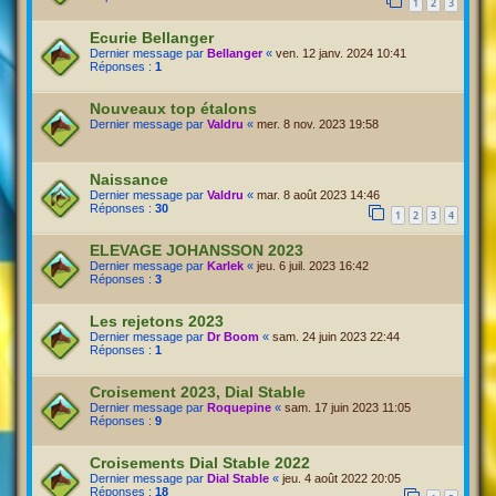
1
2
3
Ecurie Bellanger
Dernier message par
Bellanger
«
ven. 12 janv. 2024 10:41
Réponses :
1
Nouveaux top étalons
Dernier message par
Valdru
«
mer. 8 nov. 2023 19:58
Naissance
Dernier message par
Valdru
«
mar. 8 août 2023 14:46
Réponses :
30
1
2
3
4
ELEVAGE JOHANSSON 2023
Dernier message par
Karlek
«
jeu. 6 juil. 2023 16:42
Réponses :
3
Les rejetons 2023
Dernier message par
Dr Boom
«
sam. 24 juin 2023 22:44
Réponses :
1
Croisement 2023, Dial Stable
Dernier message par
Roquepine
«
sam. 17 juin 2023 11:05
Réponses :
9
Croisements Dial Stable 2022
Dernier message par
Dial Stable
«
jeu. 4 août 2022 20:05
Réponses :
18