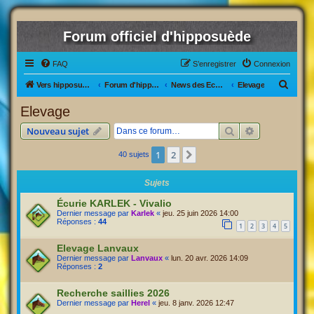
Forum officiel d'hipposuède
FAQ
S’enregistrer
Connexion
R
Vers hipposuède, le jeu !
Forum d'hipposuède
News des Ecuries
Elevage
e
Elevage
c
Rechercher
Recherche av
Nouveau sujet
h
e
1
2
Suivante
40 sujets
r
Sujets
c
Écurie KARLEK - Vivalio
h
Dernier message par
Karlek
«
jeu. 25 juin 2026 14:00
e
Réponses :
44
1
2
3
4
5
r
Elevage Lanvaux
Dernier message par
Lanvaux
«
lun. 20 avr. 2026 14:09
Réponses :
2
Recherche saillies 2026
Dernier message par
Herel
«
jeu. 8 janv. 2026 12:47