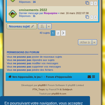
Réponses :
16
1
2
croisements 2022
Dernier message par
Roquepine
«
mer. 16 mars 2022 07:38
Réponses :
11
1
2
Nouveau sujet
1
2
Suivante
40 sujets
Aller à
PERMISSIONS DU FORUM
Vous
ne pouvez pas
poster de nouveaux sujets
Vous
ne pouvez pas
répondre aux sujets
Vous
ne pouvez pas
modifier vos messages
Vous
ne pouvez pas
supprimer vos messages
Vous
ne pouvez pas
joindre des fichiers
Vers hipposuède, le jeu !
Forum d'hipposuède
Développé par
phpBB
® Forum Software © phpBB Limited
FTH_Tropic
by FranckTH
& Solidjeuh
Traduit par
phpBB-fr.com
Confidentialité
|
Conditions
En poursuivant votre navigation, vous acceptez