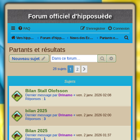
Forum officiel d'hipposuède
FAQ
S’enregistrer
Connexion
R
Vers hipposuède, le jeu !
Forum d'hipposuède
News des Ecuries
Partants et résultats
e
Partants et résultats
c
Rechercher
Recherche av
Nouveau sujet
h
e
1
2
Suivante
28 sujets
r
Sujets
c
Bilan Stall Olofsson
h
Dernier message par
Drinamo
«
ven. 2 janv. 2026 02:08
e
Réponses :
1
r
bilan 2025
Dernier message par
Drinamo
«
ven. 2 janv. 2026 02:00
Réponses :
3
Bilan 2025
Dernier message par
Drinamo
«
ven. 2 janv. 2026 01:37
Réponses :
1