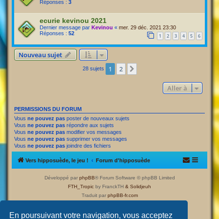
Réponses :
3
ecurie kevinou 2021
Dernier message par
Kevinou
«
mer. 29 déc. 2021 23:30
Réponses :
52
1
2
3
4
5
6
Nouveau sujet
1
2
Suivante
28 sujets
Aller à
PERMISSIONS DU FORUM
Vous
ne pouvez pas
poster de nouveaux sujets
Vous
ne pouvez pas
répondre aux sujets
Vous
ne pouvez pas
modifier vos messages
Vous
ne pouvez pas
supprimer vos messages
Vous
ne pouvez pas
joindre des fichiers
Vers hipposuède, le jeu !
Forum d'hipposuède
Développé par
phpBB
® Forum Software © phpBB Limited
FTH_Tropic
by FranckTH
& Solidjeuh
Traduit par
phpBB-fr.com
Confidentialité
|
Conditions
En poursuivant votre navigation, vous acceptez