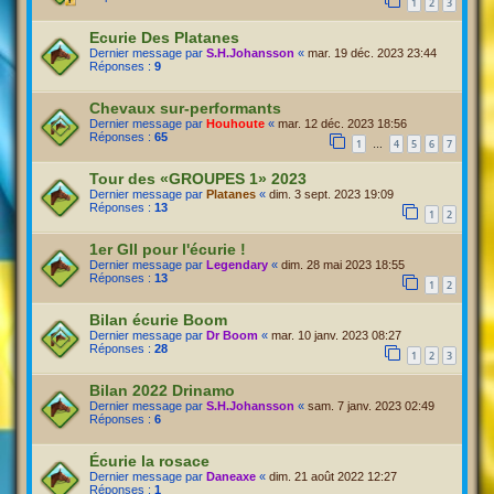
1
2
3
Ecurie Des Platanes
Dernier message par
S.H.Johansson
«
mar. 19 déc. 2023 23:44
Réponses :
9
Chevaux sur-performants
Dernier message par
Houhoute
«
mar. 12 déc. 2023 18:56
Réponses :
65
1
4
5
6
7
…
Tour des «GROUPES 1» 2023
Dernier message par
Platanes
«
dim. 3 sept. 2023 19:09
Réponses :
13
1
2
1er GII pour l'écurie !
Dernier message par
Legendary
«
dim. 28 mai 2023 18:55
Réponses :
13
1
2
Bilan écurie Boom
Dernier message par
Dr Boom
«
mar. 10 janv. 2023 08:27
Réponses :
28
1
2
3
Bilan 2022 Drinamo
Dernier message par
S.H.Johansson
«
sam. 7 janv. 2023 02:49
Réponses :
6
Écurie la rosace
Dernier message par
Daneaxe
«
dim. 21 août 2022 12:27
Réponses :
1