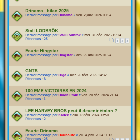
Drinamo , bilan 2025
Dernier message par
Drinamo
«
ven. 2 janv. 2026 00:54
Stall LODBRÖK
Dernier message par
Stall Lodbrök
«
mer. 31 déc. 2025 15:14
Réponses :
25
1
2
3
Ecurie Hingstar
Dernier message par
Hingstar
«
dim. 25 mai 2025 01:24
GNTS
Dernier message par
Olga
«
mer. 26 févr. 2025 14:32
Réponses :
3
100 EME VICTOIRES EN 2024
Dernier message par
Union Etnik
«
ven. 20 déc. 2024 21:14
Réponses :
1
LEE HARVEY BROS peut il devenir étalon ?
Dernier message par
Karlek
«
dim. 18 févr. 2024 13:50
Réponses :
2
Ecurie Drinamo
Dernier message par
Houhoute
«
jeu. 4 janv. 2024 11:13
Réponses :
25