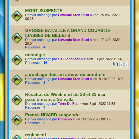
MORT SUSPECTE
Dernier message par
Levande Sten Stud
«
ven. 25 nov. 2022
06:28
GROSSE BATAILLE A GRAND COUPS DE
LIASSES DE BILLETS
Dernier message par
Levande Sten Stud
«
mer. 17 août 2022
20:04
Réponses :
4
nostalgie
Dernier message par
S.H.Johansson
«
sam. 11 juin 2022 19:56
Réponses :
16
1
2
a quel age doit-on arreter de conduire
Dernier message par
Levande Sten Stud
«
jeu. 9 juin 2022 18:32
Réponses :
3
Résultat du Week-end du 28 et 29 mai
passionnant à Solvalla
Dernier message par
Terre De Feu
«
ven. 3 juin 2022 21:58
Réponses :
4
Franck NIVARD suspendu ......
Dernier message par
Drinamo
«
lun. 30 mai 2022 00:33
Réponses :
3
règlement