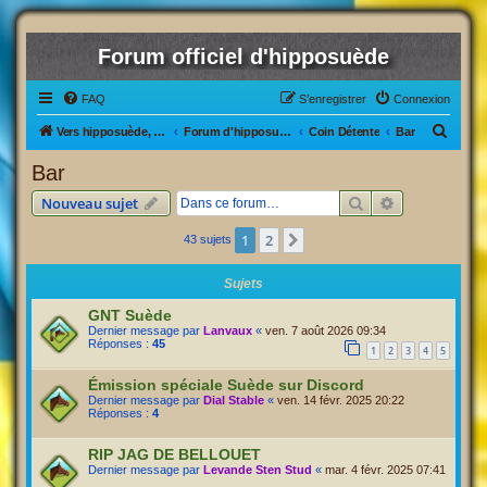
Forum officiel d'hipposuède
FAQ
S’enregistrer
Connexion
R
Vers hipposuède, le jeu !
Forum d'hipposuède
Coin Détente
Bar
e
Bar
c
Rechercher
Recherche av
Nouveau sujet
h
e
1
2
Suivante
43 sujets
r
Sujets
c
GNT Suède
h
Dernier message par
Lanvaux
«
ven. 7 août 2026 09:34
e
Réponses :
45
1
2
3
4
5
r
Émission spéciale Suède sur Discord
Dernier message par
Dial Stable
«
ven. 14 févr. 2025 20:22
Réponses :
4
RIP JAG DE BELLOUET
Dernier message par
Levande Sten Stud
«
mar. 4 févr. 2025 07:41