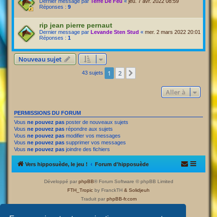
Dernier message par
Terre De Feu
«
jeu. 7 avr. 2022 08:59
Réponses :
9
rip jean pierre pernaut
Dernier message par
Levande Sten Stud
«
mer. 2 mars 2022 20:01
Réponses :
1
Nouveau sujet
1
2
Suivante
43 sujets
Aller à
PERMISSIONS DU FORUM
Vous
ne pouvez pas
poster de nouveaux sujets
Vous
ne pouvez pas
répondre aux sujets
Vous
ne pouvez pas
modifier vos messages
Vous
ne pouvez pas
supprimer vos messages
Vous
ne pouvez pas
joindre des fichiers
Vers hipposuède, le jeu !
Forum d'hipposuède
Développé par
phpBB
® Forum Software © phpBB Limited
FTH_Tropic
by FranckTH
& Solidjeuh
Traduit par
phpBB-fr.com
Confidentialité
|
Conditions