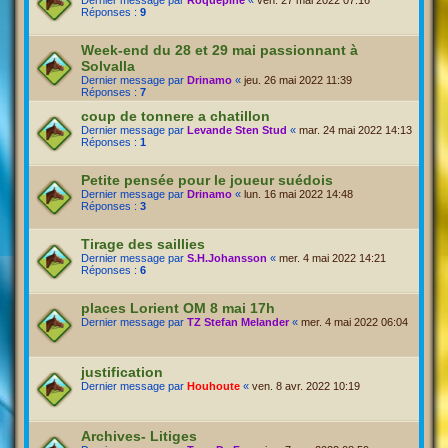
Dernier message par
Roquepine
«
ven. 27 mai 2022 07:16
Réponses :
9
Week-end du 28 et 29 mai passionnant à
Solvalla
Dernier message par
Drinamo
«
jeu. 26 mai 2022 11:39
Réponses :
7
coup de tonnere a chatillon
Dernier message par
Levande Sten Stud
«
mar. 24 mai 2022 14:13
Réponses :
1
Petite pensée pour le joueur suédois
Dernier message par
Drinamo
«
lun. 16 mai 2022 14:48
Réponses :
3
Tirage des saillies
Dernier message par
S.H.Johansson
«
mer. 4 mai 2022 14:21
Réponses :
6
places Lorient OM 8 mai 17h
Dernier message par
TZ Stefan Melander
«
mer. 4 mai 2022 06:04
justification
Dernier message par
Houhoute
«
ven. 8 avr. 2022 10:19
Archives- Litiges