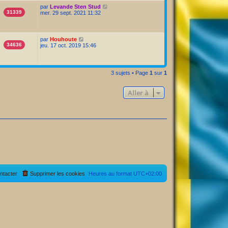
par
Levande Sten Stud
31339
mer. 29 sept. 2021 11:32
par
Houhoute
34636
jeu. 17 oct. 2019 15:46
3 sujets • Page
1
sur
1
Aller à
ntacter
Supprimer les cookies
Heures au format
UTC+02:00