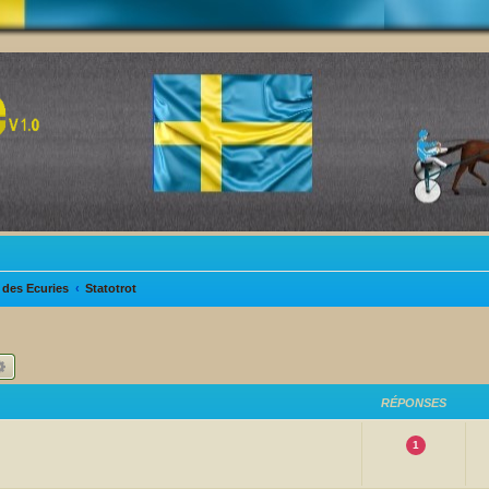
des Ecuries
Statotrot
hercher
Recherche avancée
RÉPONSES
1