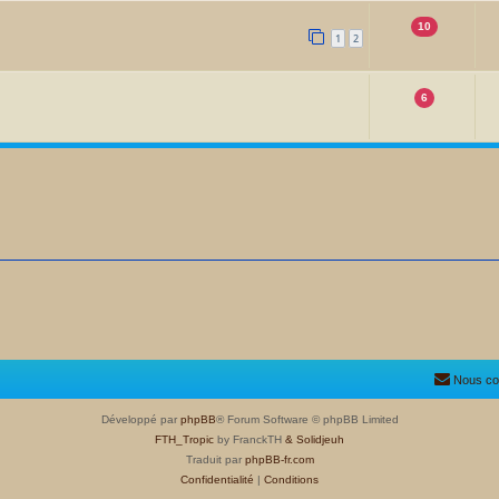
10
1
2
6
Nous co
Développé par
phpBB
® Forum Software © phpBB Limited
FTH_Tropic
by FranckTH
& Solidjeuh
Traduit par
phpBB-fr.com
Confidentialité
|
Conditions