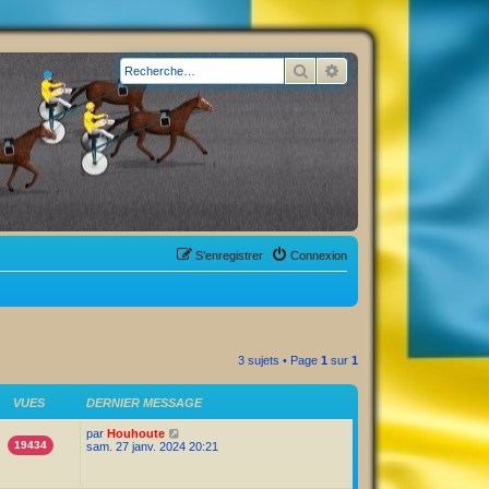
Rechercher
Recherche avancée
S’enregistrer
Connexion
3 sujets • Page
1
sur
1
VUES
DERNIER MESSAGE
par
Houhoute
19434
sam. 27 janv. 2024 20:21