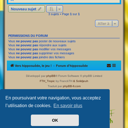
Nouveau sujet
3 sujets • Page
1
sur
1
Aller à
PERMISSIONS DU FORUM
Vous
ne pouvez pas
poster de nouveaux sujets
Vous
ne pouvez pas
répondre aux sujets
Vous
ne pouvez pas
modifier vos messages
Vous
ne pouvez pas
supprimer vos messages
Vous
ne pouvez pas
joindre des fichiers
Vers hipposuède, le jeu !
Forum d'hipposuède
Développé par
phpBB
® Forum Software © phpBB Limited
FTH_Tropic
by FranckTH
& Solidjeuh
Traduit par
phpBB-fr.com
Confidentialité
|
Conditions
En poursuivant votre navigation, vous acceptez
l’utilisation de cookies.
En savoir plus
OK