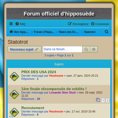
Forum officiel d'hipposuède
FAQ
S’enregistrer
Connexion
R
Vers hipposuède, le jeu !
Forum d'hipposuède
News des Ecuries
Statotrot
e
Statotrot
c
Rechercher
Recherche av
Nouveau sujet
h
3 sujets • Page
1
sur
1
e
r
Sujets
c
PRIX DES USA 2024
Dernier message par
Houhoute
«
sam. 27 janv. 2024 20:21
h
Réponses :
1
e
1ère finale récompensée de crédits !
r
Dernier message par
Levande Sten Stud
«
mer. 29 sept. 2021
11:32
Réponses :
10
1
2
Recrutement
Dernier message par
Houhoute
«
jeu. 17 oct. 2019 15:46
Réponses :
6