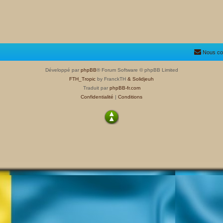
Nous co
Développé par
phpBB
® Forum Software © phpBB Limited
FTH_Tropic
by FranckTH
& Solidjeuh
Traduit par
phpBB-fr.com
Confidentialité
|
Conditions