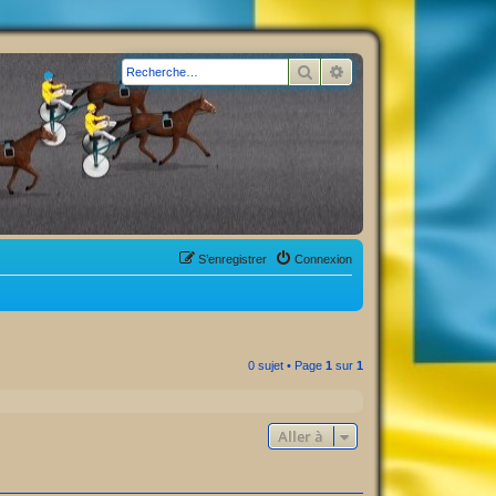
Rechercher
Recherche avancée
S’enregistrer
Connexion
0 sujet • Page
1
sur
1
Aller à