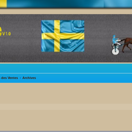
s des Ventes
Archives
her
cherche avancée