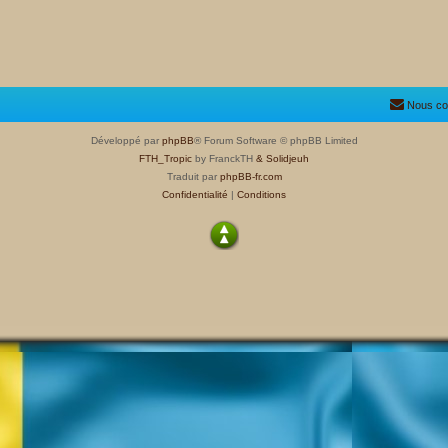
Nous co
Développé par
phpBB
® Forum Software © phpBB Limited
FTH_Tropic
by FranckTH
& Solidjeuh
Traduit par
phpBB-fr.com
Confidentialité
|
Conditions