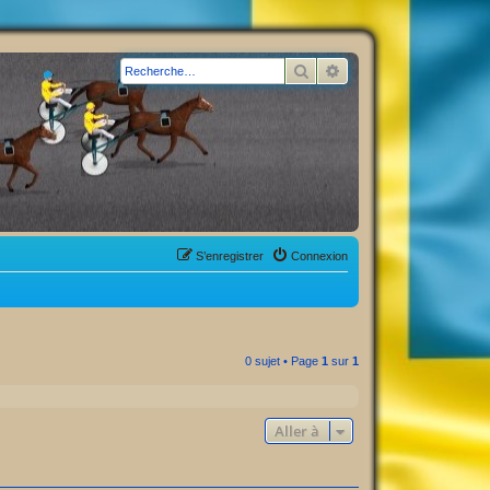
Rechercher
Recherche avancée
S’enregistrer
Connexion
0 sujet • Page
1
sur
1
Aller à