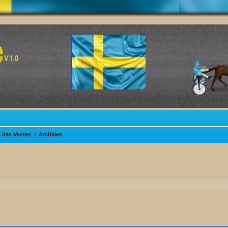
s des Ventes
Archives
her
cherche avancée