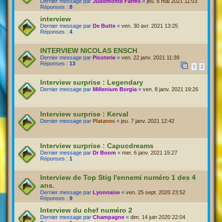
Dernier message par
Juddmonte Farms
«
jeu. 6 mai 2021 11:03
Réponses :
8
interview
Dernier message par
De Butte
«
ven. 30 avr. 2021 13:25
Réponses :
4
INTERVIEW NICOLAS ENSCH
Dernier message par
Picoterie
«
ven. 22 janv. 2021 11:39
Réponses :
13
1
2
Interview surprise : Legendary
Dernier message par
Millenium Borgia
«
ven. 8 janv. 2021 19:26
Interview surprise : Kerval
Dernier message par
Platanes
«
jeu. 7 janv. 2021 12:42
Interview surprise : Capucdreams
Dernier message par
Dr Boom
«
mer. 6 janv. 2021 15:27
Réponses :
1
Interview de Top Stig l'ennemi numéro 1 des 4
ans.
Dernier message par
Lyonnaise
«
ven. 25 sept. 2020 23:52
Réponses :
9
Interview du chef numéro 2
Dernier message par
Champagne
«
dim. 14 juin 2020 22:04