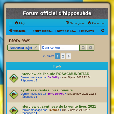
Forum officiel d'hipposuède
FAQ
S’enregistrer
Connexion
R
Vers hipposuède, le jeu !
Forum d'hipposuède
News des Ecuries
Interviews
e
Interviews
c
Rechercher
Recherche av
Nouveau sujet
h
e
1
2
Suivante
26 sujets
r
Sujets
c
interview de l'ecurie ROSAGMUNDSTAD
h
Dernier message par
De Sailly
«
mer. 5 janv. 2022 12:34
e
Réponses :
5
r
synthese ventes lives joueurs
Dernier message par
Terre De Feu
«
lun. 29 nov. 2021 22:34
Réponses :
5
interview et synthese de la vente lives 2021
Dernier message par
Platanes
«
dim. 7 nov. 2021 18:37
Réponses :
1