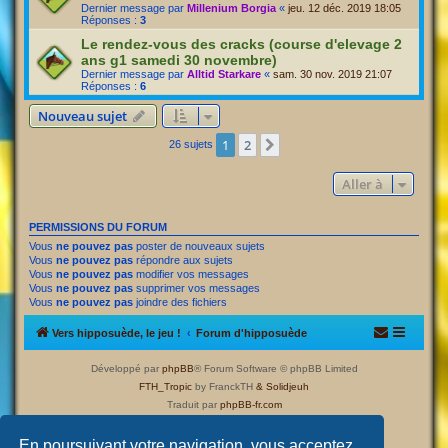
Dernier message par
Millenium Borgia
«
jeu. 12 déc. 2019 18:05
Réponses :
3
Le rendez-vous des cracks (course d'elevage 2
ans g1 samedi 30 novembre)
Dernier message par
Alltid Starkare
«
sam. 30 nov. 2019 21:07
Réponses :
6
Nouveau sujet
1
2
Suivante
26 sujets
Aller à
PERMISSIONS DU FORUM
Vous
ne pouvez pas
poster de nouveaux sujets
Vous
ne pouvez pas
répondre aux sujets
Vous
ne pouvez pas
modifier vos messages
Vous
ne pouvez pas
supprimer vos messages
Vous
ne pouvez pas
joindre des fichiers
Vers hipposuède, le jeu !
Forum d'hipposuède
Développé par
phpBB
® Forum Software © phpBB Limited
FTH_Tropic
by FranckTH
& Solidjeuh
Traduit par
phpBB-fr.com
Confidentialité
|
Conditions
En poursuivant votre navigation, vous acceptez