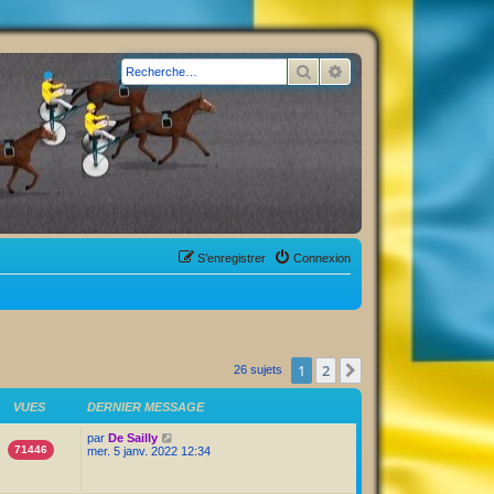
Rechercher
Recherche avancée
S’enregistrer
Connexion
1
2
Suivante
26 sujets
VUES
DERNIER MESSAGE
par
De Sailly
71446
mer. 5 janv. 2022 12:34