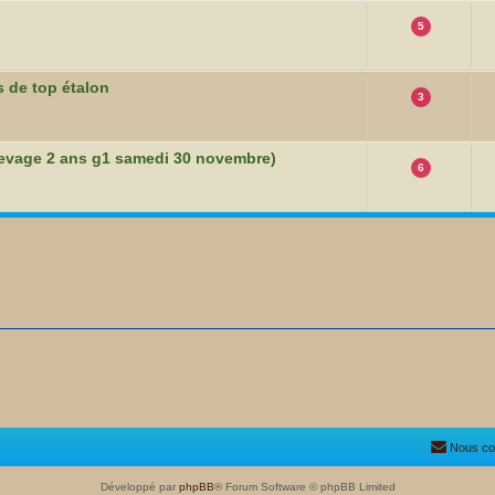
5
s de top étalon
3
levage 2 ans g1 samedi 30 novembre)
6
Nous co
Développé par
phpBB
® Forum Software © phpBB Limited