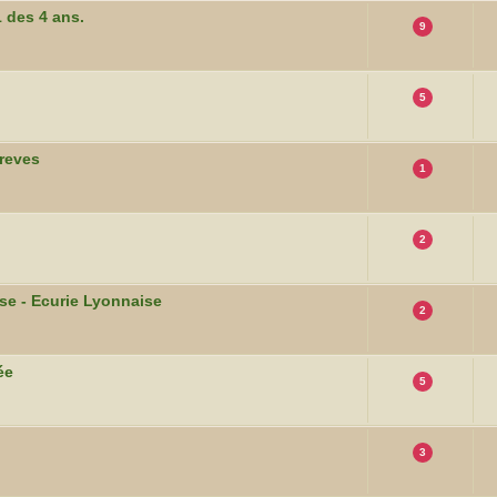
 des 4 ans.
9
5
 reves
1
2
ise - Ecurie Lyonnaise
2
ée
5
3