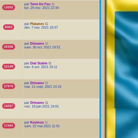
par
Terre De Feu
13092
lun. 29 nov. 2021 22:34
par
Platanes
8363
dim. 7 nov. 2021 18:37
par
Drinamo
20398
sam. 30 oct. 2021 19:51
par
Dial Stable
12149
mer. 6 oct. 2021 16:11
par
Drinamo
27975
mar. 21 sept. 2021 14:19
par
Drinamo
14267
ven. 18 juin 2021 19:01
par
Kevinou
17483
sam. 22 mai 2021 11:01