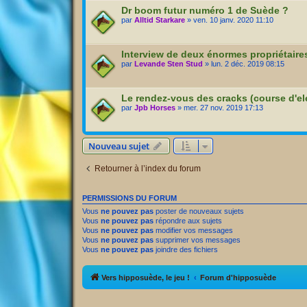
Dr boom futur numéro 1 de Suède ?
par
Alltid Starkare
» ven. 10 janv. 2020 11:10
Interview de deux énormes propriétaire
par
Levande Sten Stud
» lun. 2 déc. 2019 08:15
Le rendez-vous des cracks (course d'e
par
Jpb Horses
» mer. 27 nov. 2019 17:13
Nouveau sujet
Retourner à l’index du forum
PERMISSIONS DU FORUM
Vous
ne pouvez pas
poster de nouveaux sujets
Vous
ne pouvez pas
répondre aux sujets
Vous
ne pouvez pas
modifier vos messages
Vous
ne pouvez pas
supprimer vos messages
Vous
ne pouvez pas
joindre des fichiers
Vers hipposuède, le jeu !
Forum d'hipposuède