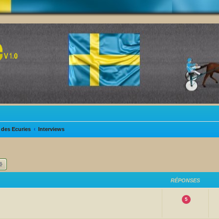
des Ecuries
Interviews
hercher
Recherche avancée
RÉPONSES
5