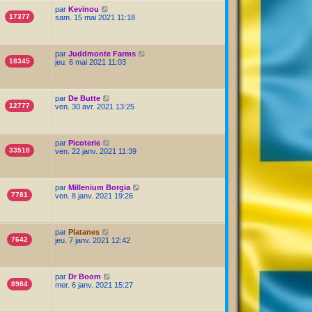
par
Kevinou
17377
sam. 15 mai 2021 11:18
par
Juddmonte Farms
18345
jeu. 6 mai 2021 11:03
par
De Butte
12777
ven. 30 avr. 2021 13:25
par
Picoterie
33518
ven. 22 janv. 2021 11:39
par
Millenium Borgia
7781
ven. 8 janv. 2021 19:26
par
Platanes
7642
jeu. 7 janv. 2021 12:42
par
Dr Boom
8984
mer. 6 janv. 2021 15:27