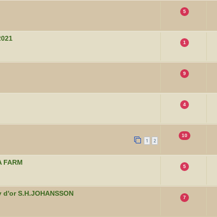
5
2021
1
9
4
10
1
2
IA FARM
5
ky d'or S.H.JOHANSSON
7