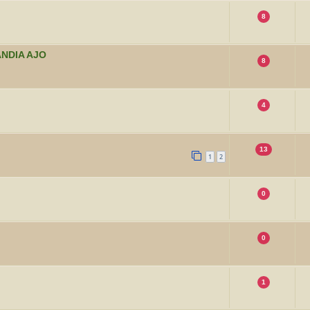
8
LANDIA AJO
8
4
13
1
2
0
0
1