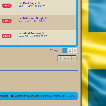
par
Bold Eagle
15945
ven. 10 janv. 2020 22:47
par
Millenium Borgia
14169
jeu. 12 déc. 2019 18:05
par
Alltid Starkare
18064
sam. 30 nov. 2019 21:07
1
2
Suivante
26 sujets
Aller à
ntacter
Supprimer les cookies
Heures au format
UTC+02:00