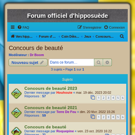
Forum officiel d'hipposuède
FAQ
S’enregistrer
Connexion
R
Vers hipposuède, le jeu !
Forum d'hipposuède
Coin Détente
Jeux
Concours de beauté
e
Concours de beauté
c
Modérateur :
Dr Boom
h
Rechercher
Recherche av
Nouveau sujet
e
3 sujets • Page
1
sur
1
r
Sujets
c
h
Concours de beauté 2023
Dernier message par
Houhoute
«
mar. 19 déc. 2023 20:02
e
Réponses :
57
1
2
3
4
5
6
r
Concours de beauté 2021
Dernier message par
Terre De Feu
«
dim. 20 févr. 2022 15:26
Réponses :
59
1
2
3
4
5
6
Concours de beauté
Dernier message par
Roquepine
«
ven. 23 oct. 2020 16:22
Réponses :
21