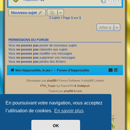
1
2
3
Nouveau sujet
3 sujets • Page
1
sur
1
Aller à
PERMISSIONS DU FORUM
Vous
ne pouvez pas
poster de nouveaux sujets
Vous
ne pouvez pas
répondre aux sujets
Vous
ne pouvez pas
modifier vos messages
Vous
ne pouvez pas
supprimer vos messages
Vous
ne pouvez pas
joindre des fichiers
Vers hipposuède, le jeu !
Forum d'hipposuède
Développé par
phpBB
® Forum Software © phpBB Limited
FTH_Tropic
by FranckTH
& Solidjeuh
Traduit par
phpBB-fr.com
Confidentialité
|
Conditions
En poursuivant votre navigation, vous acceptez
l’utilisation de cookies.
En savoir plus
OK