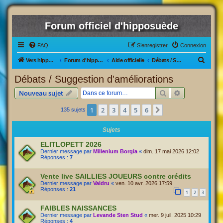
Forum officiel d'hipposuède
FAQ
S’enregistrer
Connexion
R
Vers hipposuède, le jeu !
Forum d'hipposuède
Aide officielle
Débats / Suggestion d'améliorations
e
Débats / Suggestion d'améliorations
c
Rechercher
Recherche av
Nouveau sujet
h
e
1
2
3
4
5
6
Suivante
135 sujets
r
Sujets
c
ELITLOPETT 2026
h
Dernier message par
Millenium Borgia
«
dim. 17 mai 2026 12:02
e
Réponses :
7
r
Vente live SAILLIES JOUEURS contre crédits
Dernier message par
Valdru
«
ven. 10 avr. 2026 17:59
Réponses :
21
1
2
3
FAIBLES NAISSANCES
Dernier message par
Levande Sten Stud
«
mer. 9 juil. 2025 10:29
Réponses :
4