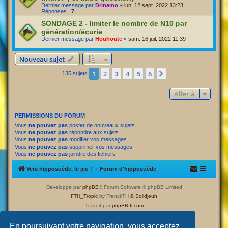
Dernier message par
Drinamo
«
lun. 12 sept. 2022 13:23
Réponses :
7
SONDAGE 2 - limiter le nombre de N10 par
génération/écurie
Dernier message par
Houhoute
«
sam. 16 juil. 2022 11:39
Nouveau sujet
1
2
3
4
5
6
Suivante
135 sujets
Aller à
PERMISSIONS DU FORUM
Vous
ne pouvez pas
poster de nouveaux sujets
Vous
ne pouvez pas
répondre aux sujets
Vous
ne pouvez pas
modifier vos messages
Vous
ne pouvez pas
supprimer vos messages
Vous
ne pouvez pas
joindre des fichiers
Vers hipposuède, le jeu !
Forum d'hipposuède
Développé par
phpBB
® Forum Software © phpBB Limited
FTH_Tropic
by FranckTH
& Solidjeuh
Traduit par
phpBB-fr.com
Confidentialité
|
Conditions
En poursuivant votre navigation, vous acceptez