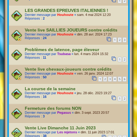
1
2
LES GRANDES EPREUVES ITALIENNES !
Dernier message par
Houhoute
«
sam. 4 mai 2024 12:20
Réponses :
2
Vente live SAILLIES JOUEURS contre crédits
Dernier message par
Houhoute
«
dim. 28 avr. 2024 17:23
Réponses :
24
1
2
3
Problèmes de latence, page éleveur
Dernier message par
Tsubasa
«
lun. 4 mars 2024 15:32
Réponses :
11
1
2
Vente live chevaux-joueurs contre crédits
Dernier message par
Houhoute
«
ven. 26 janv. 2024 12:07
Réponses :
50
1
2
3
4
5
6
La course de la semaine
Dernier message par
Houhoute
«
jeu. 28 déc. 2023 19:27
Réponses :
16
1
2
Fermeture des forums NON
Dernier message par
Pegasus
«
dim. 3 sept. 2023 20:57
Réponses :
3
Vente Live Dimanche 11 Juin 2023
Dernier message par
Les rejetons
«
dim. 11 juin 2023 17:01
Réponses :
38