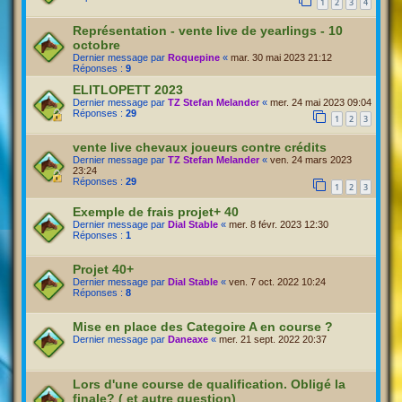
1
2
3
4
Représentation - vente live de yearlings - 10
octobre
Dernier message par
Roquepine
«
mar. 30 mai 2023 21:12
Réponses :
9
ELITLOPETT 2023
Dernier message par
TZ Stefan Melander
«
mer. 24 mai 2023 09:04
Réponses :
29
1
2
3
vente live chevaux joueurs contre crédits
Dernier message par
TZ Stefan Melander
«
ven. 24 mars 2023
23:24
Réponses :
29
1
2
3
Exemple de frais projet+ 40
Dernier message par
Dial Stable
«
mer. 8 févr. 2023 12:30
Réponses :
1
Projet 40+
Dernier message par
Dial Stable
«
ven. 7 oct. 2022 10:24
Réponses :
8
Mise en place des Categoire A en course ?
Dernier message par
Daneaxe
«
mer. 21 sept. 2022 20:37
Lors d'une course de qualification. Obligé la
finale? ( et autre question)