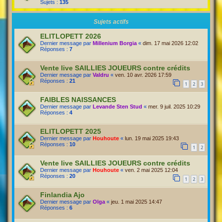
Sujets :
135
Sujets actifs
ELITLOPETT 2026
Dernier message par
Millenium Borgia
«
dim. 17 mai 2026 12:02
Réponses :
7
Vente live SAILLIES JOUEURS contre crédits
Dernier message par
Valdru
«
ven. 10 avr. 2026 17:59
Réponses :
21
1
2
3
FAIBLES NAISSANCES
Dernier message par
Levande Sten Stud
«
mer. 9 juil. 2025 10:29
Réponses :
4
ELITLOPETT 2025
Dernier message par
Houhoute
«
lun. 19 mai 2025 19:43
Réponses :
10
1
2
Vente live SAILLIES JOUEURS contre crédits
Dernier message par
Houhoute
«
ven. 2 mai 2025 12:04
Réponses :
20
1
2
3
Finlandia Ajo
Dernier message par
Olga
«
jeu. 1 mai 2025 14:47
Réponses :
6