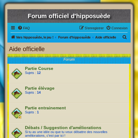
Forum officiel d'hipposuède
FAQ
S’enregistrer
Connexion
R
Vers hipposuède, le jeu !
Forum d'hipposuède
Aide officielle
e
Aide officielle
c
Forum
h
e
Partie Course
Sujets :
12
r
c
Partie élévage
h
Sujets :
14
e
r
Partie entrainement
Sujets :
1
Débats / Suggestion d'améliorations
Si tu as une idée ou que tu veux débattre des nouvelles
améliorations, c'est par ici !