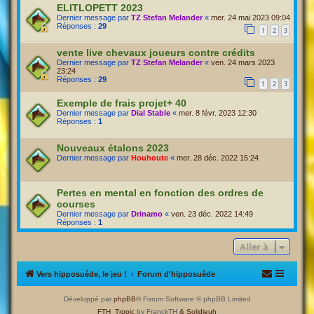
ELITLOPETT 2023
Dernier message par
TZ Stefan Melander
«
mer. 24 mai 2023 09:04
Réponses :
29
1
2
3
vente live chevaux joueurs contre crédits
Dernier message par
TZ Stefan Melander
«
ven. 24 mars 2023
23:24
Réponses :
29
1
2
3
Exemple de frais projet+ 40
Dernier message par
Dial Stable
«
mer. 8 févr. 2023 12:30
Réponses :
1
Nouveaux étalons 2023
Dernier message par
Houhoute
«
mer. 28 déc. 2022 15:24
Pertes en mental en fonction des ordres de
courses
Dernier message par
Drinamo
«
ven. 23 déc. 2022 14:49
Réponses :
1
Aller à
Vers hipposuède, le jeu !
Forum d'hipposuède
Développé par
phpBB
® Forum Software © phpBB Limited
FTH_Tropic
by FranckTH
& Solidjeuh