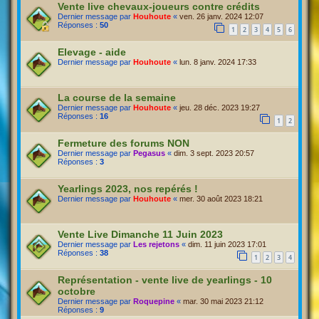
Vente live chevaux-joueurs contre crédits
Dernier message par
Houhoute
«
ven. 26 janv. 2024 12:07
Réponses :
50
1
2
3
4
5
6
Elevage - aide
Dernier message par
Houhoute
«
lun. 8 janv. 2024 17:33
La course de la semaine
Dernier message par
Houhoute
«
jeu. 28 déc. 2023 19:27
Réponses :
16
1
2
Fermeture des forums NON
Dernier message par
Pegasus
«
dim. 3 sept. 2023 20:57
Réponses :
3
Yearlings 2023, nos repérés !
Dernier message par
Houhoute
«
mer. 30 août 2023 18:21
Vente Live Dimanche 11 Juin 2023
Dernier message par
Les rejetons
«
dim. 11 juin 2023 17:01
Réponses :
38
1
2
3
4
Représentation - vente live de yearlings - 10
octobre
Dernier message par
Roquepine
«
mar. 30 mai 2023 21:12
Réponses :
9