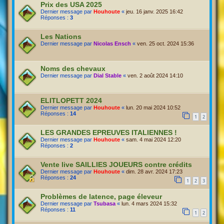
Prix des USA 2025
Dernier message par
Houhoute
«
jeu. 16 janv. 2025 16:42
Réponses :
3
Les Nations
Dernier message par
Nicolas Ensch
«
ven. 25 oct. 2024 15:36
Noms des chevaux
Dernier message par
Dial Stable
«
ven. 2 août 2024 14:10
ELITLOPETT 2024
Dernier message par
Houhoute
«
lun. 20 mai 2024 10:52
Réponses :
14
1
2
LES GRANDES EPREUVES ITALIENNES !
Dernier message par
Houhoute
«
sam. 4 mai 2024 12:20
Réponses :
2
Vente live SAILLIES JOUEURS contre crédits
Dernier message par
Houhoute
«
dim. 28 avr. 2024 17:23
Réponses :
24
1
2
3
Problèmes de latence, page éleveur
Dernier message par
Tsubasa
«
lun. 4 mars 2024 15:32
Réponses :
11
1
2