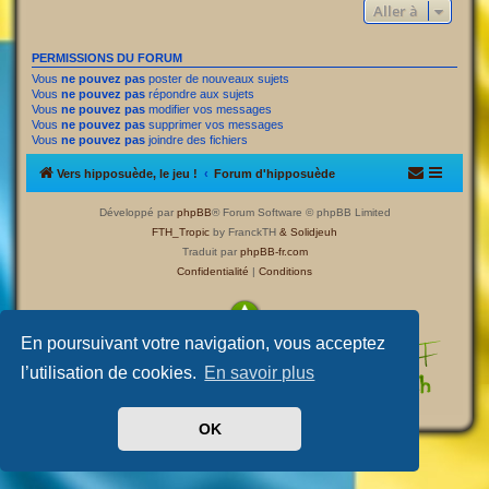
Aller à
PERMISSIONS DU FORUM
Vous
ne pouvez pas
poster de nouveaux sujets
Vous
ne pouvez pas
répondre aux sujets
Vous
ne pouvez pas
modifier vos messages
Vous
ne pouvez pas
supprimer vos messages
Vous
ne pouvez pas
joindre des fichiers
Vers hipposuède, le jeu !
Forum d'hipposuède
Développé par
phpBB
® Forum Software © phpBB Limited
FTH_Tropic
by FranckTH
& Solidjeuh
Traduit par
phpBB-fr.com
Confidentialité
|
Conditions
En poursuivant votre navigation, vous acceptez
l’utilisation de cookies.
En savoir plus
OK