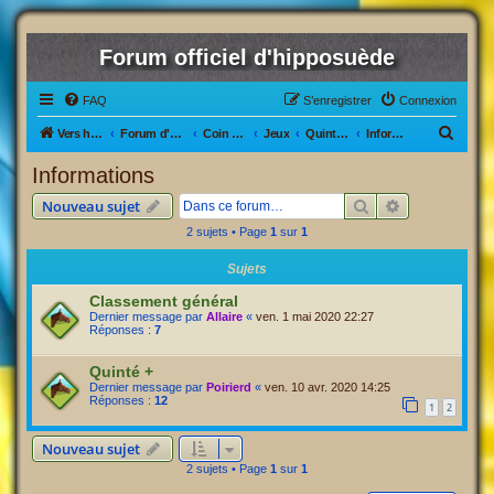
Forum officiel d'hipposuède
FAQ
S’enregistrer
Connexion
R
Vers hipposuède, le jeu !
Forum d'hipposuède
Coin Détente
Jeux
Quinté +
Informations
e
Informations
c
Rechercher
Recherche av
Nouveau sujet
h
2 sujets • Page
1
sur
1
e
r
Sujets
c
Classement général
Dernier message par
Allaire
«
ven. 1 mai 2020 22:27
h
Réponses :
7
e
Quinté +
r
Dernier message par
Poirierd
«
ven. 10 avr. 2020 14:25
Réponses :
12
1
2
Nouveau sujet
2 sujets • Page
1
sur
1