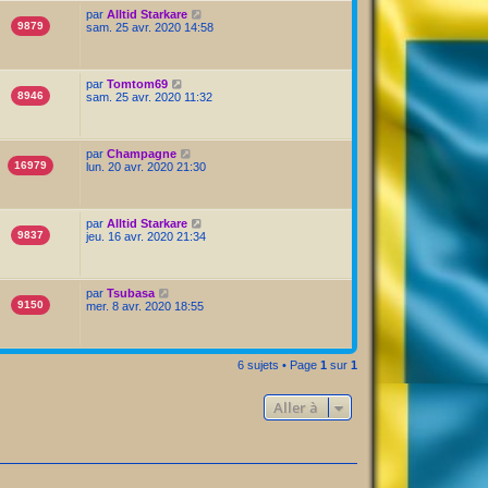
par
Alltid Starkare
9879
sam. 25 avr. 2020 14:58
par
Tomtom69
8946
sam. 25 avr. 2020 11:32
par
Champagne
16979
lun. 20 avr. 2020 21:30
par
Alltid Starkare
9837
jeu. 16 avr. 2020 21:34
par
Tsubasa
9150
mer. 8 avr. 2020 18:55
6 sujets • Page
1
sur
1
Aller à