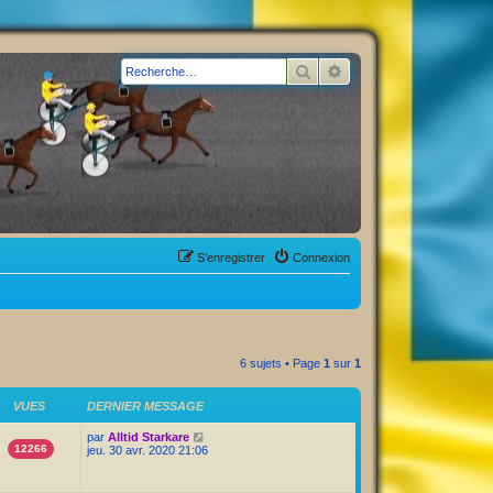
Rechercher
Recherche avancée
S’enregistrer
Connexion
6 sujets • Page
1
sur
1
VUES
DERNIER MESSAGE
par
Alltid Starkare
12266
jeu. 30 avr. 2020 21:06