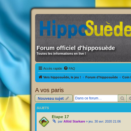
Forum officiel d'hipposuède
Toutes les informations en live !
Accès rapide
FAQ
Vers hipposuède, le jeu !
Forum d'hipposuède
Coin 
A vos paris
Rec
Nouveau sujet
SUJETS
Etape 17
par
Alltid Starkare
» jeu. 30 avr. 2020 21:06