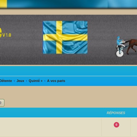
Détente
Jeux
Quinté +
A vos paris
hercher
Recherche avancée
RÉPONSES
0