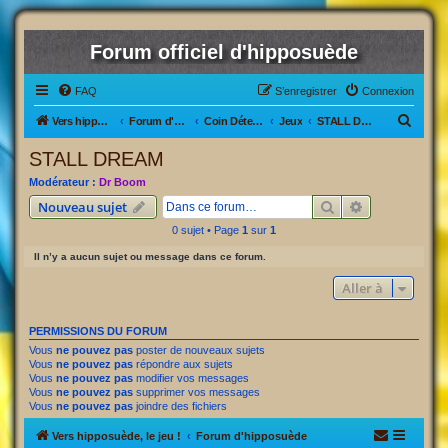
Forum officiel d'hipposuède
FAQ
S’enregistrer
Connexion
R
Vers hipposuède, le jeu !
Forum d'hipposuède
Coin Détente
Jeux
STALL DREAM
e
STALL DREAM
c
Modérateur :
Dr Boom
h
Rechercher
Recherche av
Nouveau sujet
e
0 sujet • Page
1
sur
1
r
Il n’y a aucun sujet ou message dans ce forum.
c
Aller à
h
e
PERMISSIONS DU FORUM
r
Vous
ne pouvez pas
poster de nouveaux sujets
Vous
ne pouvez pas
répondre aux sujets
Vous
ne pouvez pas
modifier vos messages
Vous
ne pouvez pas
supprimer vos messages
Vous
ne pouvez pas
joindre des fichiers
Vers hipposuède, le jeu !
Forum d'hipposuède