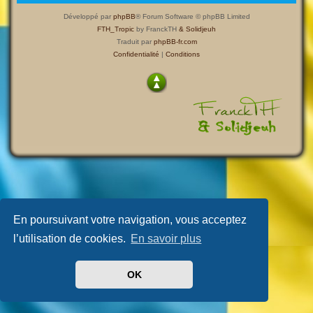
Développé par
phpBB
® Forum Software © phpBB Limited
FTH_Tropic
by FranckTH
& Solidjeuh
Traduit par
phpBB-fr.com
Confidentialité
|
Conditions
En poursuivant votre navigation, vous acceptez
l’utilisation de cookies.
En savoir plus
OK