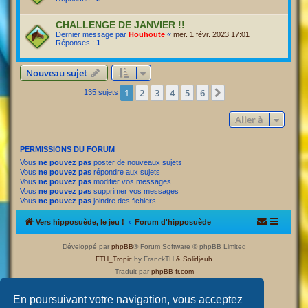
CHALLENGE DE JANVIER !!
Dernier message par
Houhoute
«
mer. 1 févr. 2023 17:01
Réponses :
1
Nouveau sujet
1
2
3
4
5
6
Suivante
135 sujets
Aller à
PERMISSIONS DU FORUM
Vous
ne pouvez pas
poster de nouveaux sujets
Vous
ne pouvez pas
répondre aux sujets
Vous
ne pouvez pas
modifier vos messages
Vous
ne pouvez pas
supprimer vos messages
Vous
ne pouvez pas
joindre des fichiers
Vers hipposuède, le jeu !
Forum d'hipposuède
Développé par
phpBB
® Forum Software © phpBB Limited
FTH_Tropic
by FranckTH
& Solidjeuh
Traduit par
phpBB-fr.com
Confidentialité
|
Conditions
En poursuivant votre navigation, vous acceptez