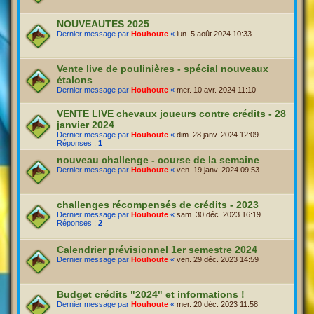
NOUVEAUTES 2025
Dernier message par
Houhoute
«
lun. 5 août 2024 10:33
Vente live de poulinières - spécial nouveaux
étalons
Dernier message par
Houhoute
«
mer. 10 avr. 2024 11:10
VENTE LIVE chevaux joueurs contre crédits - 28
janvier 2024
Dernier message par
Houhoute
«
dim. 28 janv. 2024 12:09
Réponses :
1
nouveau challenge - course de la semaine
Dernier message par
Houhoute
«
ven. 19 janv. 2024 09:53
challenges récompensés de crédits - 2023
Dernier message par
Houhoute
«
sam. 30 déc. 2023 16:19
Réponses :
2
Calendrier prévisionnel 1er semestre 2024
Dernier message par
Houhoute
«
ven. 29 déc. 2023 14:59
Budget crédits "2024" et informations !
Dernier message par
Houhoute
«
mer. 20 déc. 2023 11:58