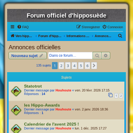
Forum officiel d'hipposuède
FAQ
S’enregistrer
Connexion
R
Vers hipposuède, le jeu !
Forum d'hipposuède
Informations générales
Annonces officielles
e
Annonces officielles
c
Rechercher
Recherche av
Nouveau sujet
h
e
1
2
3
4
5
6
Suivante
135 sujets
r
Sujets
c
Statotrot
h
Dernier message par
Houhoute
«
ven. 20 févr. 2026 17:15
e
Réponses :
14
1
2
r
les Hippo-Awards
Dernier message par
Houhoute
«
ven. 2 janv. 2026 18:36
Réponses :
1
Calendrier de l'avent 2025 !
Dernier message par
Houhoute
«
lun. 1 déc. 2025 17:27