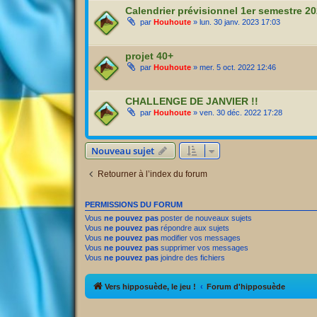
Calendrier prévisionnel 1er semestre 2
par
Houhoute
» lun. 30 janv. 2023 17:03
projet 40+
par
Houhoute
» mer. 5 oct. 2022 12:46
CHALLENGE DE JANVIER !!
par
Houhoute
» ven. 30 déc. 2022 17:28
Nouveau sujet
Retourner à l’index du forum
PERMISSIONS DU FORUM
Vous
ne pouvez pas
poster de nouveaux sujets
Vous
ne pouvez pas
répondre aux sujets
Vous
ne pouvez pas
modifier vos messages
Vous
ne pouvez pas
supprimer vos messages
Vous
ne pouvez pas
joindre des fichiers
Vers hipposuède, le jeu !
Forum d'hipposuède