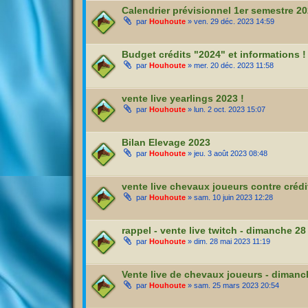
Calendrier prévisionnel 1er semestre 2
par
Houhoute
» ven. 29 déc. 2023 14:59
Budget crédits "2024" et informations !
par
Houhoute
» mer. 20 déc. 2023 11:58
vente live yearlings 2023 !
par
Houhoute
» lun. 2 oct. 2023 15:07
Bilan Elevage 2023
par
Houhoute
» jeu. 3 août 2023 08:48
vente live chevaux joueurs contre crédit
par
Houhoute
» sam. 10 juin 2023 12:28
rappel - vente live twitch - dimanche 2
par
Houhoute
» dim. 28 mai 2023 11:19
Vente live de chevaux joueurs - dimanc
par
Houhoute
» sam. 25 mars 2023 20:54