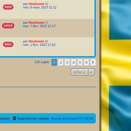
par
Houhoute
9220
mer. 8 mars 2023 11:12
par
Houhoute
10029
mar. 7 févr. 2023 12:17
par
Houhoute
8901
mer. 1 févr. 2023 17:01
1
2
3
4
5
6
Suivante
135 sujets
Aller à
ntacter
Supprimer les cookies
Heures au format
UTC+02:00