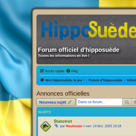
Forum officiel d'hipposuède
Toutes les informations en live !
Accès rapide
FAQ
Vers hipposuède, le jeu !
Forum d'hipposuède
Infor
Annonces officielles
Rec
Nouveau sujet
SUJETS
Statotrot
par
Houhoute
» ven. 14 févr. 2025 19:18