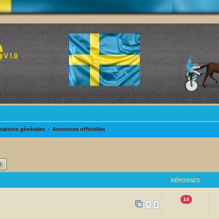
mations générales
Annonces officielles
hercher
Recherche avancée
RÉPONSES
14
1
2