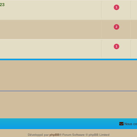
023
1
2
1
Nous co
Développé par
phpBB
® Forum Software © phpBB Limited