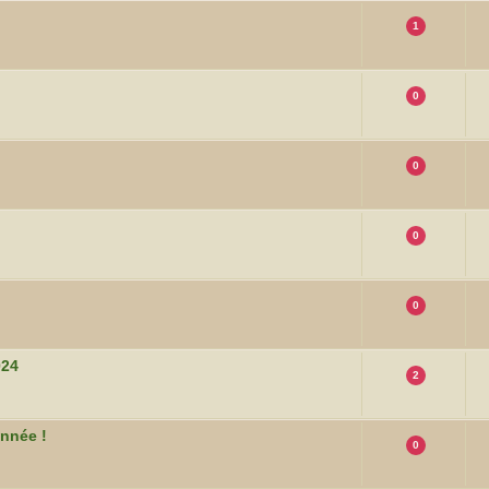
1
0
0
0
0
024
2
année !
0