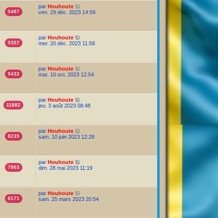
par
Houhoute
5487
ven. 29 déc. 2023 14:59
par
Houhoute
5357
mer. 20 déc. 2023 11:58
par
Houhoute
9432
mar. 10 oct. 2023 12:54
par
Houhoute
11882
jeu. 3 août 2023 08:48
par
Houhoute
8235
sam. 10 juin 2023 12:28
par
Houhoute
7903
dim. 28 mai 2023 11:19
par
Houhoute
8171
sam. 25 mars 2023 20:54