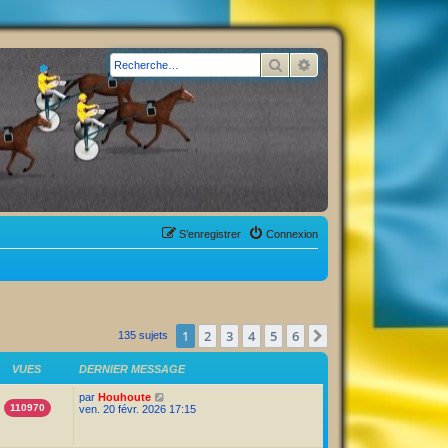
Rechercher
Recherche avancée
S’enregistrer
Connexion
1
2
3
4
5
6
Suivante
135 sujets
VUES
DERNIER MESSAGE
par
Houhoute
110970
ven. 20 févr. 2026 17:15