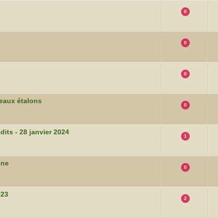
0
0
0
veaux étalons
0
its - 28 janvier 2024
1
ine
0
023
2