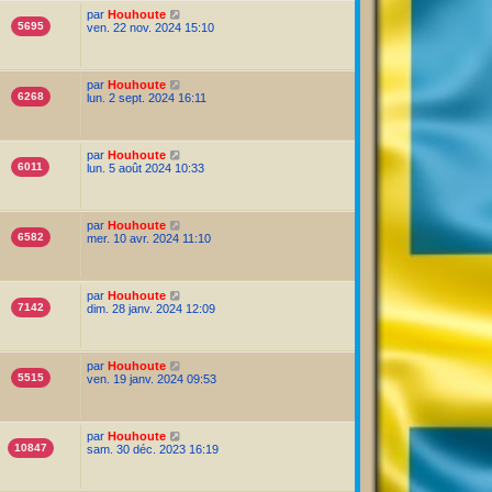
par
Houhoute
5695
ven. 22 nov. 2024 15:10
par
Houhoute
6268
lun. 2 sept. 2024 16:11
par
Houhoute
6011
lun. 5 août 2024 10:33
par
Houhoute
6582
mer. 10 avr. 2024 11:10
par
Houhoute
7142
dim. 28 janv. 2024 12:09
par
Houhoute
5515
ven. 19 janv. 2024 09:53
par
Houhoute
10847
sam. 30 déc. 2023 16:19