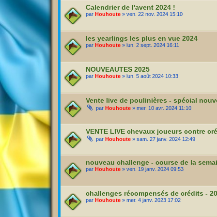
Calendrier de l'avent 2024 !
par
Houhoute
» ven. 22 nov. 2024 15:10
les yearlings les plus en vue 2024
par
Houhoute
» lun. 2 sept. 2024 16:11
NOUVEAUTES 2025
par
Houhoute
» lun. 5 août 2024 10:33
Vente live de poulinières - spécial nou
par
Houhoute
» mer. 10 avr. 2024 11:10
VENTE LIVE chevaux joueurs contre créd
par
Houhoute
» sam. 27 janv. 2024 12:49
nouveau challenge - course de la sema
par
Houhoute
» ven. 19 janv. 2024 09:53
challenges récompensés de crédits - 2
par
Houhoute
» mer. 4 janv. 2023 17:02