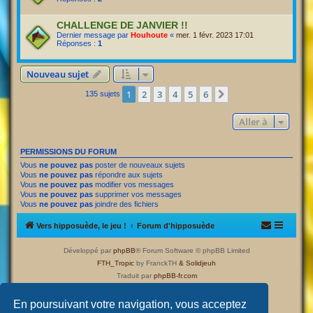
CHALLENGE DE JANVIER !!
Dernier message par
Houhoute
«
mer. 1 févr. 2023 17:01
Réponses :
1
Nouveau sujet
1
2
3
4
5
6
Suivante
135 sujets
Aller à
PERMISSIONS DU FORUM
Vous
ne pouvez pas
poster de nouveaux sujets
Vous
ne pouvez pas
répondre aux sujets
Vous
ne pouvez pas
modifier vos messages
Vous
ne pouvez pas
supprimer vos messages
Vous
ne pouvez pas
joindre des fichiers
Vers hipposuède, le jeu !
Forum d'hipposuède
Développé par
phpBB
® Forum Software © phpBB Limited
FTH_Tropic
by FranckTH
& Solidjeuh
Traduit par
phpBB-fr.com
Confidentialité
|
Conditions
En poursuivant votre navigation, vous acceptez