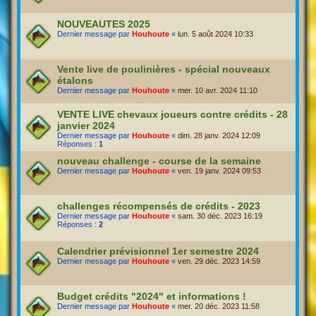
NOUVEAUTES 2025
Dernier message par
Houhoute
«
lun. 5 août 2024 10:33
Vente live de poulinières - spécial nouveaux
étalons
Dernier message par
Houhoute
«
mer. 10 avr. 2024 11:10
VENTE LIVE chevaux joueurs contre crédits - 28
janvier 2024
Dernier message par
Houhoute
«
dim. 28 janv. 2024 12:09
Réponses :
1
nouveau challenge - course de la semaine
Dernier message par
Houhoute
«
ven. 19 janv. 2024 09:53
challenges récompensés de crédits - 2023
Dernier message par
Houhoute
«
sam. 30 déc. 2023 16:19
Réponses :
2
Calendrier prévisionnel 1er semestre 2024
Dernier message par
Houhoute
«
ven. 29 déc. 2023 14:59
Budget crédits "2024" et informations !
Dernier message par
Houhoute
«
mer. 20 déc. 2023 11:58