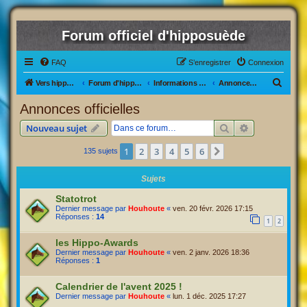
Forum officiel d'hipposuède
FAQ
S’enregistrer
Connexion
R
Vers hipposuède, le jeu !
Forum d'hipposuède
Informations générales
Annonces officielles
e
Annonces officielles
c
Rechercher
Recherche av
Nouveau sujet
h
e
1
2
3
4
5
6
Suivante
135 sujets
r
Sujets
c
Statotrot
h
Dernier message par
Houhoute
«
ven. 20 févr. 2026 17:15
e
Réponses :
14
1
2
r
les Hippo-Awards
Dernier message par
Houhoute
«
ven. 2 janv. 2026 18:36
Réponses :
1
Calendrier de l'avent 2025 !
Dernier message par
Houhoute
«
lun. 1 déc. 2025 17:27