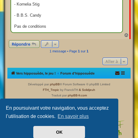
- Kornelia Stig
- B.B.S. Candy
Pas de conditions
H
a
Répondre
u
t
1 message • Page
1
sur
1
Aller à
Vers hipposuède, le jeu !
Forum d'hipposuède
Développé par
phpBB
® Forum Software © phpBB Limited
FTH_Tropic
by FranckTH
& Solidjeuh
Traduit par
phpBB-fr.com
Confidentialité
|
Conditions
En poursuivant votre navigation, vous acceptez
l’utilisation de cookies.
En savoir plus
OK