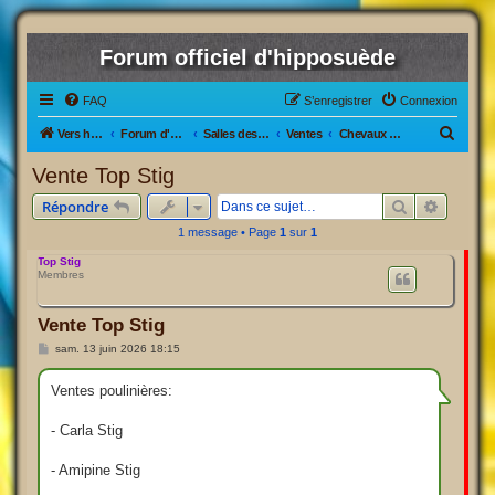
Forum officiel d'hipposuède
FAQ
S’enregistrer
Connexion
R
Vers hipposuède, le jeu !
Forum d'hipposuède
Salles des Ventes
Ventes
Chevaux Actifs/inactifs
e
Vente Top Stig
c
Rechercher
Recherc
Répondre
h
1 message • Page
1
sur
1
e
Top Stig
r
Membres
c
h
Vente Top Stig
e
M
sam. 13 juin 2026 18:15
e
r
s
s
Ventes poulinières:
a
g
e
- Carla Stig
- Amipine Stig