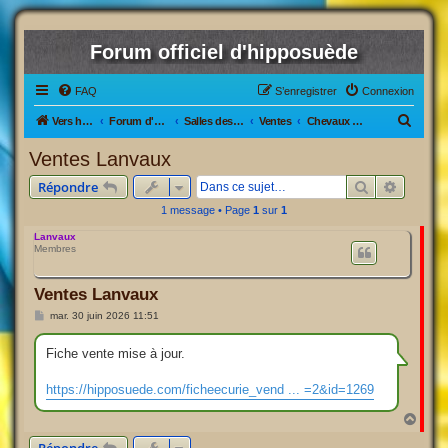
Forum officiel d'hipposuède
FAQ
S’enregistrer
Connexion
R
Vers hipposuède, le jeu !
Forum d'hipposuède
Salles des Ventes
Ventes
Chevaux Actifs/inactifs
e
Ventes Lanvaux
c
Rechercher
Recherc
Répondre
h
1 message • Page
1
sur
1
e
Lanvaux
r
Membres
c
h
Ventes Lanvaux
e
M
mar. 30 juin 2026 11:51
e
r
s
s
Fiche vente mise à jour.
a
g
e
https://hipposuede.com/ficheecurie_vend ... =2&id=1269
H
a
u