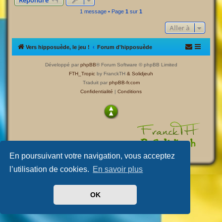
Répondre
t
1 message • Page
1
sur
1
Aller à
Vers hipposuède, le jeu !
Forum d'hipposuède
Développé par
phpBB
® Forum Software © phpBB Limited
FTH_Tropic
by FranckTH
& Solidjeuh
Traduit par
phpBB-fr.com
Confidentialité
|
Conditions
En poursuivant votre navigation, vous acceptez
l’utilisation de cookies.
En savoir plus
OK