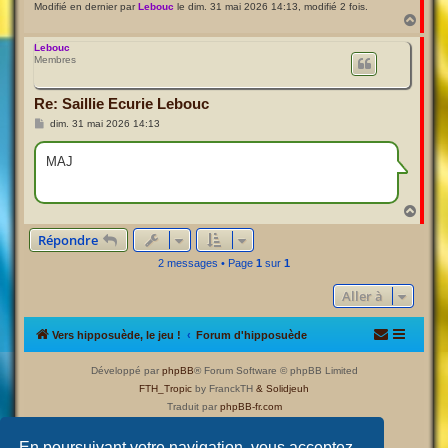
Modifié en dernier par
Lebouc
le dim. 31 mai 2026 14:13, modifié 2 fois.
H
a
u
Lebouc
Membres
t
Re: Saillie Ecurie Lebouc
M
dim. 31 mai 2026 14:13
e
s
s
MAJ
a
g
e
H
a
Répondre
u
t
2 messages • Page
1
sur
1
Aller à
Vers hipposuède, le jeu !
Forum d'hipposuède
Développé par
phpBB
® Forum Software © phpBB Limited
FTH_Tropic
by FranckTH
& Solidjeuh
Traduit par
phpBB-fr.com
Confidentialité
|
Conditions
En poursuivant votre navigation, vous acceptez