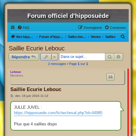
Forum officiel d'hipposuède
FAQ
S’enregistrer
Connexion
R
Vers hipposuède, le jeu !
Forum d'hipposuède
Salles des Ventes
Ventes
Saillies
e
Saillie Ecurie Lebouc
c
Rechercher
Recherc
Répondre
h
2 messages • Page
1
sur
1
e
Lebouc
r
Membres
c
h
Saillie Ecurie Lebouc
e
M
dim. 16 juin 2024 11:13
e
r
s
s
JULLE JUVEL :
a
https://hipposuede.com/fichecheval.php?id=44980
g
e
Plus que 4 saillies dispo