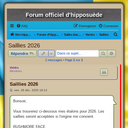
Forum officiel d'hipposuède
FAQ
S’enregistrer
Connexion
R
Vers hipposuède, le jeu !
Forum d'hipposuède
Salles des Ventes
Ventes
Saillies
e
Saillies 2026
c
Rechercher
Recherc
Répondre
h
2 messages • Page
1
sur
1
e
Valdru
r
Membres
c
h
Saillies 2026
e
M
ven. 26 déc. 2025 18:13
e
r
s
s
Bonsoir,
a
g
e
Vous trouverez ci-dessous mes étalons pour 2026. Les
saillies seront acceptées si l'origine me convient.
RUSHMORE FACE