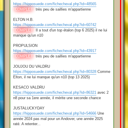
https://hipposuede.com/fichecheval.php?id=48565
COMPLET
très peu de saillies m'appartienne
ELTON H.B.
https://hipposuede.com/fichecheval.php?id=60742
COMPLET
Il a tout d'un top étalon (top 6 2025) il ne lui
manque qu'un n10
PROPULSION
https://hipposuede.com/fichecheval.php?id=43917
COMPLET
très peu de saillies m'appartienne
JOUJOU DU VALDRU
https://hipposuede.com/fichecheval.php?id=80328
Comme
Elton, il ne lui manque qu'un n10 (top 13 2025)
KESACO VALDRU
https://hipposuede.com/fichecheval.php?id=86321
avec 2
n8 pour sa 1ere année, il mérite une seconde chance
JUSTALUCKYDAY
https://hipposuede.com/fichecheval.php?id=54666
Une
année 2024 pas mal pour un Andover, une année 2025
raté. A retenter...