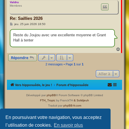
u
Valdru
Membres
t
Re: Saillies 2026
M
jeu. 25 juin 2026 18:50
e
s
s
Reste du Joujou avec une excellente moyenne et Grant
a
Hall à tenter
g
e
H
a
Répondre
u
t
2 messages • Page
1
sur
1
Aller à
Vers hipposuède, le jeu !
Forum d'hipposuède
Développé par
phpBB
® Forum Software © phpBB Limited
FTH_Tropic
by FranckTH
& Solidjeuh
Traduit par
phpBB-fr.com
Confidentialité
|
Conditions
En poursuivant votre navigation, vous acceptez
l’utilisation de cookies.
En savoir plus