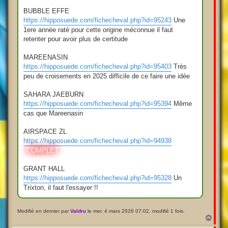
BUBBLE EFFE
https://hipposuede.com/fichecheval.php?id=95243
Une
1ere année raté pour cette origine méconnue il faut
retenter pour avoir plus de certitude
MAREENASIN
https://hipposuede.com/fichecheval.php?id=95403
Très
peu de croisements en 2025 difficile de ce faire une idée
SAHARA JAEBURN
https://hipposuede.com/fichecheval.php?id=95394
Même
cas que Mareenasin
AIRSPACE ZL
https://hipposuede.com/fichecheval.php?id=94938
COMPLET
GRANT HALL
https://hipposuede.com/fichecheval.php?id=95328
Un
Trixton, il faut l'essayer !!
Modifié en dernier par
Valdru
le mer. 4 mars 2026 07:02, modifié 1 fois.
H
a