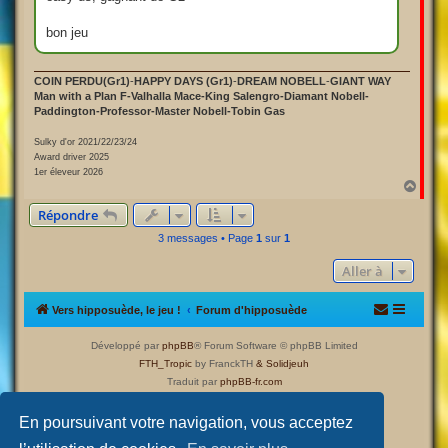
bon jeu
COIN PERDU(Gr1)
-
HAPPY DAYS (Gr1)
-
DREAM NOBELL
-
GIANT WAY
Man with a Plan F-Valhalla Mace-King Salengro-Diamant Nobell-
Paddington-Professor-Master Nobell-Tobin Gas
Sulky d'or 2021/22/23/24
Award driver 2025
1er éleveur 2026
H
a
Répondre
u
t
3 messages • Page
1
sur
1
Aller à
Vers hipposuède, le jeu !
Forum d'hipposuède
Développé par
phpBB
® Forum Software © phpBB Limited
FTH_Tropic
by FranckTH
& Solidjeuh
Traduit par
phpBB-fr.com
Confidentialité
|
Conditions
En poursuivant votre navigation, vous acceptez