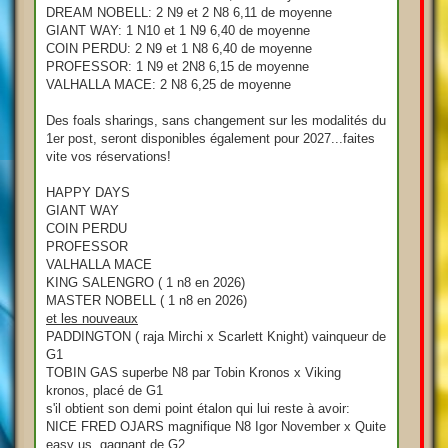
DREAM NOBELL: 2 N9 et 2 N8 6,11 de moyenne
GIANT WAY: 1 N10 et 1 N9 6,40 de moyenne
COIN PERDU: 2 N9 et 1 N8 6,40 de moyenne
PROFESSOR: 1 N9 et 2N8 6,15 de moyenne
VALHALLA MACE: 2 N8 6,25 de moyenne
Des foals sharings, sans changement sur les modalités du
1er post, seront disponibles également pour 2027...faites
vite vos réservations!
HAPPY DAYS
GIANT WAY
COIN PERDU
PROFESSOR
VALHALLA MACE
KING SALENGRO ( 1 n8 en 2026)
MASTER NOBELL ( 1 n8 en 2026)
et les nouveaux
PADDINGTON ( raja Mirchi x Scarlett Knight) vainqueur de
G1
TOBIN GAS superbe N8 par Tobin Kronos x Viking
kronos, placé de G1
s'il obtient son demi point étalon qui lui reste à avoir:
NICE FRED OJARS magnifique N8 Igor November x Quite
easy us, gagnant de G2