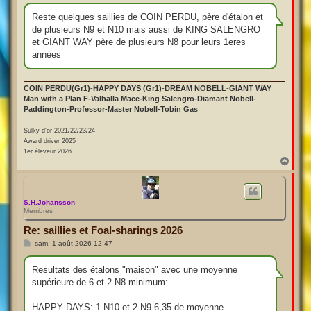
s
s
Reste quelques saillies de COIN PERDU, père d'étalon et
a
de plusieurs N9 et N10 mais aussi de KING SALENGRO
g
e
et GIANT WAY père de plusieurs N8 pour leurs 1eres
années
COIN PERDU(Gr1)
-
HAPPY DAYS (Gr1)
-
DREAM NOBELL
-
GIANT WAY
Man with a Plan F-Valhalla Mace-King Salengro-Diamant Nobell-
Paddington-Professor-Master Nobell-Tobin Gas
Sulky d'or 2021/22/23/24
Award driver 2025
1er éleveur 2026
H
a
u
t
S.H.Johansson
Membres
Re: saillies et Foal-sharings 2026
M
sam. 1 août 2026 12:47
e
s
s
Resultats des étalons "maison" avec une moyenne
a
supérieure de 6 et 2 N8 minimum:
g
e
HAPPY DAYS: 1 N10 et 2 N9 6,35 de moyenne