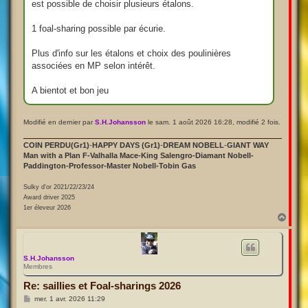
est possible de choisir plusieurs étalons.
1 foal-sharing possible par écurie.
Plus d'info sur les étalons et choix des poulinières
associées en MP selon intérêt.
A bientot et bon jeu
Modifié en dernier par
S.H.Johansson
le sam. 1 août 2026 16:28, modifié 2 fois.
COIN PERDU(Gr1)
-
HAPPY DAYS (Gr1)
-
DREAM NOBELL
-
GIANT WAY
Man with a Plan F-Valhalla Mace-King Salengro-Diamant Nobell-
Paddington-Professor-Master Nobell-Tobin Gas
Sulky d'or 2021/22/23/24
Award driver 2025
1er éleveur 2026
H
a
u
t
S.H.Johansson
Membres
Re: saillies et Foal-sharings 2026
M
mer. 1 avr. 2026 11:29
e