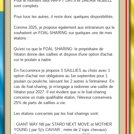
Pour le moment seul HAPPY DAYS et DREAM NOBELL
sont complets.
Pour tous les autres, il reste donc quelques disponibilités.
Comme 2025, je propose également aux entraineurs qui le
souhaitent un FOAL-SHARING sur quelques uns de mes
étalons :
Qu'est ce que le FOAL SHARING: le propriétaire de
l'étalon donne des saillies et dispose d'une option d'achat
sur le poulain a naitre.
En l'occurrence je propose 3 SAILLIES au choix avec 1
option d'achat non obligatoire au 1er septembre pour 1
poulain ou pouliche, laissant les 2 autres à l'entraineur. En
cas de foal-sharing, je m'engage a redonner une saillie de
l'étalon pour 2027. Il est évident que si le foal-sharing
concerne un male qualifiable étalon, l'éleveur conservera
25% de parts de saillies a vie.
Les étalons concernés par les foal sharings sont:
- GIANT WAY N9 par STARO NEXT MOVE et MOTHER
YOUNG ( par Sj's CAVIAR , mère de 2 tops chevaux)