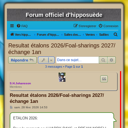
Forum officiel d'hipposuède
FAQ
S’enregistrer
Connexion
R
Vers hipposuède, le jeu !
Forum d'hipposuède
Salles des Ventes
Ventes
Saillies
e
Resultat étalons 2026/Foal-sharings 2027/
c
échange 1an
h
Rechercher
Recherc
Répondre
e
3 messages • Page
1
sur
1
r
c
h
S.H.Johansson
Membres
e
Resultat étalons 2026/Foal-sharings 2027/
r
échange 1an
M
sam. 28 févr. 2026 14:53
e
s
s
ETALON 2026:
a
g
e