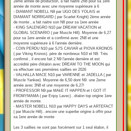
2eme année de production, a fait naitre 2N8 pour sa 1ere
année de monte avec une moyenne supérieure à 6
- DIAMANT NOBELL N9 par UGO DES YOLAIS et
DIAMANT NORRGARD ( par Scarlet Knight) 2ème année
de monte , a fait naitre son N8 pour sa 1ere année
- KING SALENGRO N10 par DREAM VACATION et
GLOBAL SCENARIO ( par Muscle Hill). Moyenne de 6,27
pour sa 1ere année et a confirmé avec 2N8 et une
moyenne supérieure à 6 l'année dernière.
- COIN PERDU N10 par SJ'S CAVIAR et PIOVA KRONOS
( par Viking Kronos). père de nombreux N10 et N9. Très
confirmé , il encore fait 2 N9 l'année dernière et est
accrédité père d'étalon avec DREAM TO THE MOON qui
va effectuer ses premières saillies en 2026
- VALHALLA MACE N10 par VARENNE et JADELLA ( par
Muscle Yankee). Moyenne de 6,50 dont N9. une 2eme
année avec 3N8 et une moyenne de 6,27!
- PROFESSOR N9 par MAkE IT HAPPEN et I GOT IT
FROMYMAMA ( par Enjoy Lavec)...étalon top origine 1ere
année de monte.
- MASTER NOBELL N10 par HAPPY DAYS et ARTEFACT
( par Muscle Hill)...encore une superbe origine à offrir pour
sa 1ere année de monte
Les 3 saillies ne sont pas forcément sur 1 seul étalon, il