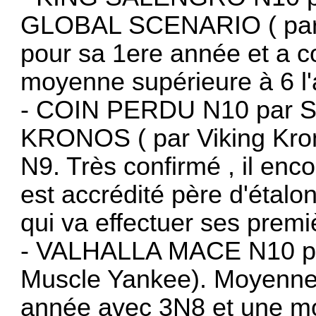
GLOBAL SCENARIO ( par M
pour sa 1ere année et a c
moyenne supérieure à 6 l'
- COIN PERDU N10 par S
KRONOS ( par Viking Kro
N9. Très confirmé , il enco
est accrédité père d'ét
qui va effectuer ses premi
- VALHALLA MACE N10 p
Muscle Yankee). Moyenne
année avec 3N8 et une m