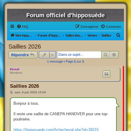
Forum officiel d'hipposuède
FAQ
S’enregistrer
Connexion
R
Vers hipposuède, le jeu !
Forum d'hipposuède
Salles des Ventes
Ventes
Saillies
e
Saillies 2026
c
Rechercher
Recherc
Répondre
h
1 message • Page
1
sur
1
e
Kerval
r
Membres
c
h
Saillies 2026
e
M
sam. 6 juin 2026 15:04
e
r
s
s
Bonjour à tous,
a
g
e
Il reste une saillie de CANEPA HANOVER pour une top-
poulinière.
https://hipposuede.com/fichecheval.php?id=39215