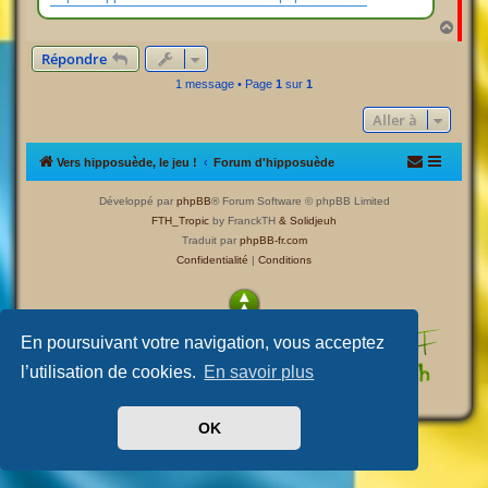
H
a
Répondre
u
t
1 message • Page
1
sur
1
Aller à
Vers hipposuède, le jeu !
Forum d'hipposuède
Développé par
phpBB
® Forum Software © phpBB Limited
FTH_Tropic
by FranckTH
& Solidjeuh
Traduit par
phpBB-fr.com
Confidentialité
|
Conditions
En poursuivant votre navigation, vous acceptez
l’utilisation de cookies.
En savoir plus
OK