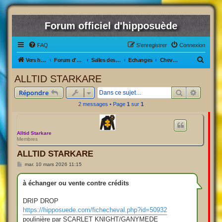
Forum officiel d'hipposuède
FAQ
S’enregistrer
Connexion
R
Vers hipposuède, le jeu !
Forum d'hipposuède
Salles des Ventes
Echanges
Chevaux Actifs/inactifs
e
ALLTID STARKARE
c
Rechercher
Recherc
Répondre
h
2 messages • Page
1
sur
1
e
r
c
Alltid Starkare
Membres
h
ALLTID STARKARE
e
M
mar. 10 mars 2026 11:15
r
e
s
s
à échanger ou vente contre crédits
a
g
e
DRIP DROP
https://hipposuede.com/fichecheval.php?id=50932
poulinière par SCARLET KNIGHT/GANYMEDE