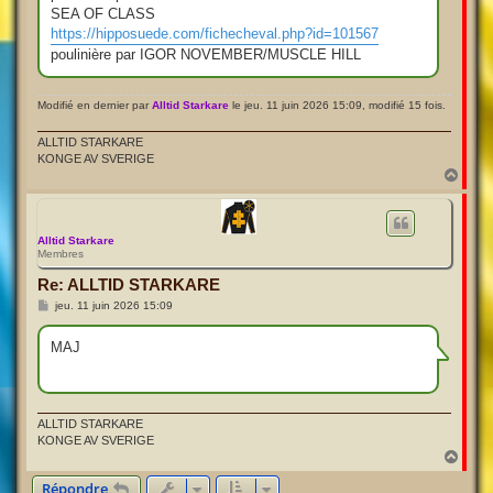
SEA OF CLASS
https://hipposuede.com/fichecheval.php?id=101567
poulinière par IGOR NOVEMBER/MUSCLE HILL
Modifié en dernier par
Alltid Starkare
le jeu. 11 juin 2026 15:09, modifié 15 fois.
ALLTID STARKARE
KONGE AV SVERIGE
H
a
u
t
Alltid Starkare
Membres
Re: ALLTID STARKARE
M
jeu. 11 juin 2026 15:09
e
s
s
MAJ
a
g
e
ALLTID STARKARE
KONGE AV SVERIGE
H
a
Répondre
u