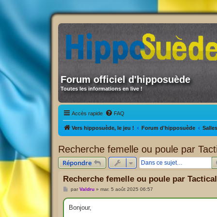
Forum officiel d'hipposuède
Toutes les informations en live !
Accès rapide
FAQ
Vers hipposuède, le jeu !
Forum d'hipposuède
Salle
Recherche femelle ou poule par Tact
Répondre
Recherche femelle ou poule par Tactica
M
par
Valdru
»
mar. 5 août 2025 06:57
e
s
s
Bonjour,
a