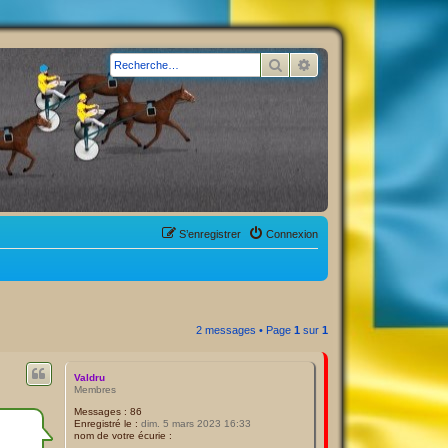
Rechercher
Recherche avancée
S’enregistrer
Connexion
2 messages • Page
1
sur
1
Valdru
Membres
Messages :
86
Enregistré le :
dim. 5 mars 2023 16:33
nom de votre écurie :