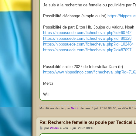
g
e
Je suis à la recherche de femelle ou poulinière par T
Possibilité d'échange (simple ou lot)
https://hipposu
Possibilité de part Elton Hb, Joujou du Valdru, Noah
https://hipposuede.com/fichecheval.php?id=60742
https://hipposuede.com/fichecheval.php?id=80328
https://hipposuede.com/fichecheval.php?id=102484
https://hipposuede.com/fichecheval.php?id=87097
Possibilité saillie 2027 de Interstellar Dam (fr)
https://www.hippodingo.com/fichecheval.php?id=716
Merci
Will
Modifié en dernier par
Valdru
le ven. 3 juil. 2026 08:40, modifié 9 foi
Re: Recherche femelle ou poule par Tactical 
M
par
Valdru
»
ven. 3 juil. 2026 08:40
e
s