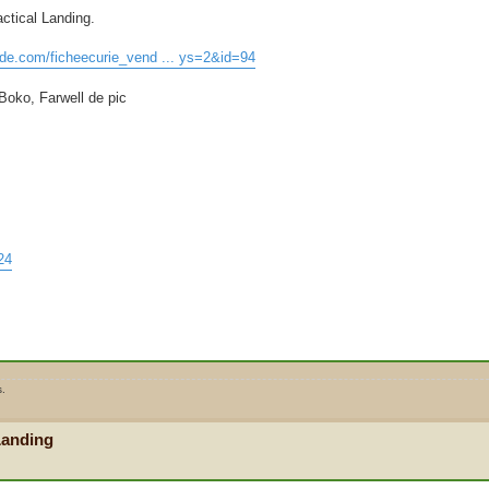
actical Landing.
ede.com/ficheecurie_vend ... ys=2&id=94
 Boko, Farwell de pic
24
s.
Landing