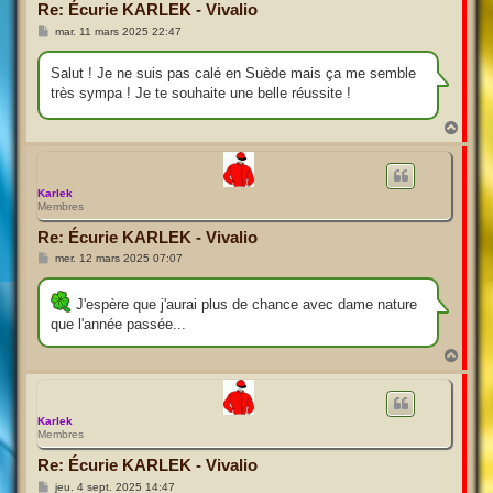
Re: Écurie KARLEK - Vivalio
M
mar. 11 mars 2025 22:47
e
s
s
Salut ! Je ne suis pas calé en Suède mais ça me semble
a
très sympa ! Je te souhaite une belle réussite !
g
e
H
a
u
t
Karlek
Membres
Re: Écurie KARLEK - Vivalio
M
mer. 12 mars 2025 07:07
e
s
s
J'espère que j'aurai plus de chance avec dame nature
a
que l'année passée...
g
e
H
a
u
t
Karlek
Membres
Re: Écurie KARLEK - Vivalio
M
jeu. 4 sept. 2025 14:47