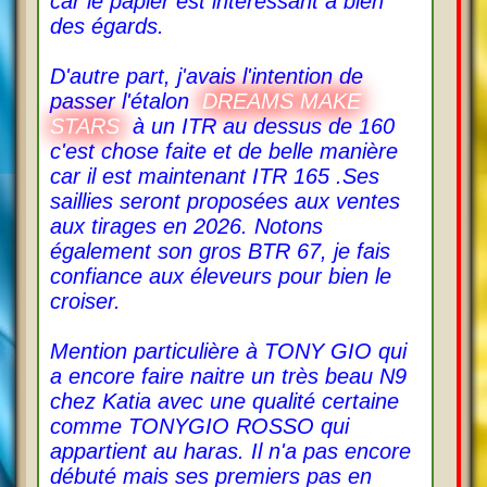
car le papier est intéressant à bien
des égards.
D'autre part, j'avais l'intention de
passer l'étalon
DREAMS MAKE
STARS
à un ITR au dessus de 160
c'est chose faite et de belle manière
car il est maintenant ITR 165 .Ses
saillies seront proposées aux ventes
aux tirages en 2026. Notons
également son gros BTR 67, je fais
confiance aux éleveurs pour bien le
croiser.
Mention particulière à TONY GIO qui
a encore faire naitre un très beau N9
chez Katia avec une qualité certaine
comme TONYGIO ROSSO qui
appartient au haras. Il n'a pas encore
débuté mais ses premiers pas en