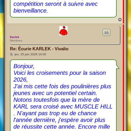
compétition seront à suivre avec
bienveillance.
H
a
u
t
Karlek
Membres
Re: Écurie KARLEK - Vivalio
M
jeu. 25 juin 2026 14:00
e
s
s
Bonjour,
a
Voici les croisements pour la saison
g
e
2026,
J'ai mis cette fois des poulinières plus
jeunes avec un potentiel certain.
Notons toutesfois que la mère de
KARL sera croisé avec MUSCLE HILL
. N'ayant pas trop eu de chance
l'année dernière, j'espère avoir plus
de réussite cette année. Encore mille