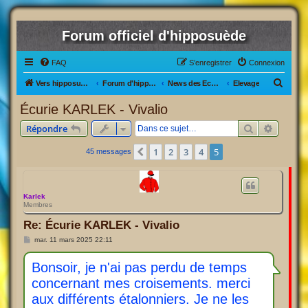
Forum officiel d'hipposuède
FAQ
S’enregistrer
Connexion
R
Vers hipposuède, le jeu !
Forum d'hipposuède
News des Ecuries
Elevage
e
Écurie KARLEK - Vivalio
c
Rechercher
Recherc
Répondre
h
e
1
2
3
4
5
Précédente
45 messages
r
c
Karlek
h
Membres
e
Re: Écurie KARLEK - Vivalio
r
M
mar. 11 mars 2025 22:11
e
s
s
Bonsoir, je n'ai pas perdu de temps
a
concernant mes croisements. merci
g
e
aux différents étalonniers. Je ne les