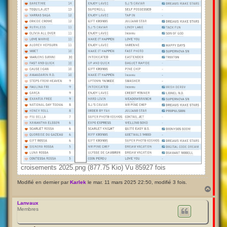
croisements 2025.png (877.75 Kio) Vu 85927 fois
Modifié en dernier par
Karlek
le mar. 11 mars 2025 22:50, modifié 3 fois.
H
a
u
Lanvaux
Membres
t