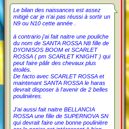
e
s
s
Le bilan des naissances est assez
a
mitigé car je n'ai pas réussi à sortir un
g
e
N9 ou N10 cette année .
à contrario j'ai fait naitre une pouliche
du nom de SANTA ROSSA N8 fille de
DYONISOS BOOM et SCARLET
ROSSA ( pm SCARLET KNIGHT ) qui
peut faire pâlir des chevaux plus
étoilés.
De facto avec SCARLET ROSSA et
maintenant SANTA ROSSA le haras
devrait disposer à l'avenir de 2 belles
poulinières.
J'ai aussi fait naitre BELLANCIA
ROSSA une fille de SUPERNOVA SN
qui devrait faire une bonne poulinière