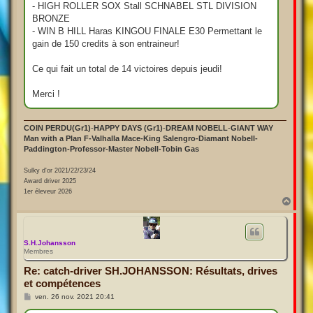
- HIGH ROLLER SOX Stall SCHNABEL STL DIVISION
BRONZE
- WIN B HILL Haras KINGOU FINALE E30 Permettant le
gain de 150 credits à son entraineur!
Ce qui fait un total de 14 victoires depuis jeudi!
Merci !
COIN PERDU(Gr1)
-
HAPPY DAYS (Gr1)
-
DREAM NOBELL
-
GIANT WAY
Man with a Plan F-Valhalla Mace-King Salengro-Diamant Nobell-
Paddington-Professor-Master Nobell-Tobin Gas
Sulky d'or 2021/22/23/24
Award driver 2025
1er éleveur 2026
H
a
u
t
S.H.Johansson
Membres
Re: catch-driver SH.JOHANSSON: Résultats, drives
et compétences
M
ven. 26 nov. 2021 20:41
e
s