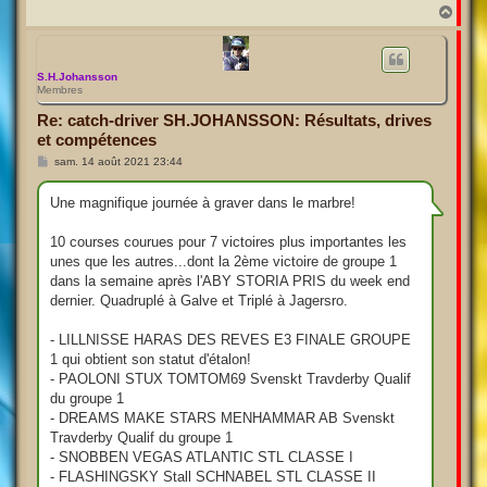
H
a
u
t
S.H.Johansson
Membres
Re: catch-driver SH.JOHANSSON: Résultats, drives
et compétences
M
sam. 14 août 2021 23:44
e
s
s
Une magnifique journée à graver dans le marbre!
a
g
e
10 courses courues pour 7 victoires plus importantes les
unes que les autres...dont la 2ème victoire de groupe 1
dans la semaine après l'ABY STORIA PRIS du week end
dernier. Quadruplé à Galve et Triplé à Jagersro.
- LILLNISSE HARAS DES REVES E3 FINALE GROUPE
1 qui obtient son statut d'étalon!
- PAOLONI STUX TOMTOM69 Svenskt Travderby Qualif
du groupe 1
- DREAMS MAKE STARS MENHAMMAR AB Svenskt
Travderby Qualif du groupe 1
- SNOBBEN VEGAS ATLANTIC STL CLASSE I
- FLASHINGSKY Stall SCHNABEL STL CLASSE II