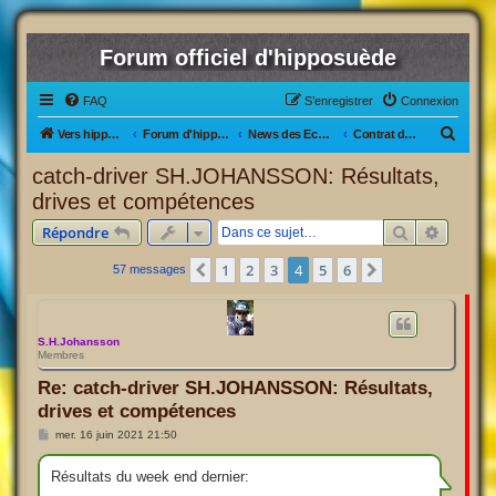
Forum officiel d'hipposuède
FAQ
S’enregistrer
Connexion
R
Vers hipposuède, le jeu !
Forum d'hipposuède
News des Ecuries
Contrat de Drive/Monte
e
catch-driver SH.JOHANSSON: Résultats,
c
drives et compétences
h
Rechercher
Recherc
Répondre
e
r
1
2
3
4
5
6
Précédente
Suivante
57 messages
c
h
S.H.Johansson
e
Membres
r
Re: catch-driver SH.JOHANSSON: Résultats,
drives et compétences
M
mer. 16 juin 2021 21:50
e
s
s
Résultats du week end dernier:
a