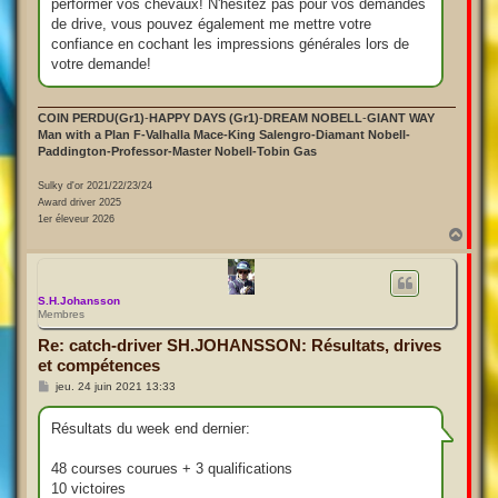
performer vos chevaux! N'hésitez pas pour vos demandes
de drive, vous pouvez également me mettre votre
confiance en cochant les impressions générales lors de
votre demande!
COIN PERDU(Gr1)
-
HAPPY DAYS (Gr1)
-
DREAM NOBELL
-
GIANT WAY
Man with a Plan F-Valhalla Mace-King Salengro-Diamant Nobell-
Paddington-Professor-Master Nobell-Tobin Gas
Sulky d'or 2021/22/23/24
Award driver 2025
1er éleveur 2026
H
a
u
t
S.H.Johansson
Membres
Re: catch-driver SH.JOHANSSON: Résultats, drives
et compétences
M
jeu. 24 juin 2021 13:33
e
s
s
Résultats du week end dernier:
a
g
e
48 courses courues + 3 qualifications
10 victoires