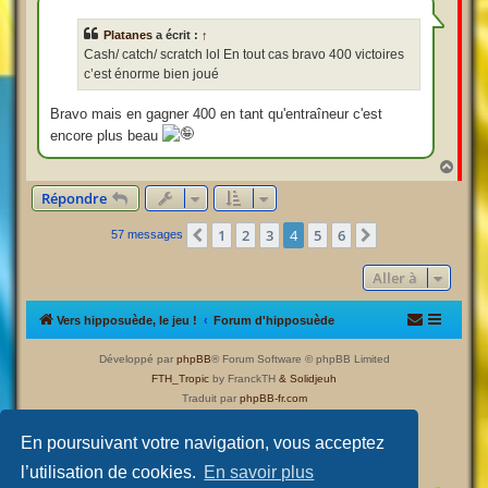
s
a
Platanes
a écrit :
↑
g
e
Cash/ catch/ scratch lol En tout cas bravo 400 victoires
c’est énorme bien joué
Bravo mais en gagner 400 en tant qu'entraîneur c'est
encore plus beau
H
a
Répondre
u
t
1
2
3
4
5
6
Précédente
Suivante
57 messages
Aller à
Vers hipposuède, le jeu !
Forum d'hipposuède
Développé par
phpBB
® Forum Software © phpBB Limited
FTH_Tropic
by FranckTH
& Solidjeuh
Traduit par
phpBB-fr.com
Confidentialité
|
Conditions
En poursuivant votre navigation, vous acceptez
l’utilisation de cookies.
En savoir plus