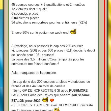
g
e
45 courses courues + 2 qualifications et 2 montées
12 victoires dont 1 qualif
6 secondes places
5 troisièmes places
34 allocations remportées pour les entraineurs (72%)
Encore 50% sur le podium ce week end!
A l'attelage, nous passons le cap des 200 courses
victorieuses (206) et des 600 places ( 611) depuis le début
de l'année pour 1051 courses!
La barre des 3,5 millions d'Oros remportés pour les
entraineurs me faisant confiance!
Faits marquants de la semaine:
- le cap donc des 200 courses attelées victorieuses de
l'année et des 440 en total de carrière
- 3ème GP DE NORRBOTTEN GI avec
RUSHMORE
FACE
pour Haras des Rêves
qui obtient son sésame
ETALON pour 2022!
- VICTOIRE STL ARGENT avec
GO MIRKUCE
qui reste
sur 5 victoires consécutives!