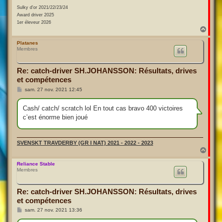
Sulky d'or 2021/22/23/24
Award driver 2025
1er éleveur 2026
H
a
u
Platanes
Membres
t
Re: catch-driver SH.JOHANSSON: Résultats, drives
et compétences
M
sam. 27 nov. 2021 12:45
e
s
s
Cash/ catch/ scratch lol En tout cas bravo 400 victoires
a
c’est énorme bien joué
g
e
SVENSKT TRAVDERBY (GR I NAT) 2021 - 2022 - 2023
H
a
u
Reliance Stable
Membres
t
Re: catch-driver SH.JOHANSSON: Résultats, drives
et compétences
M
sam. 27 nov. 2021 13:36
e
s