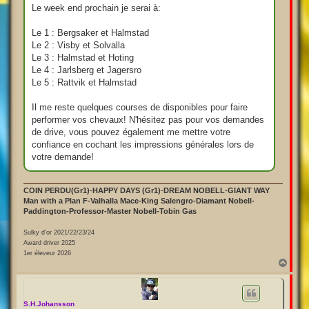
Le week end prochain je serai à:
Le 1 : Bergsaker et Halmstad
Le 2 : Visby et Solvalla
Le 3 : Halmstad et Hoting
Le 4 : Jarlsberg et Jagersro
Le 5 : Rattvik et Halmstad
Il me reste quelques courses de disponibles pour faire
performer vos chevaux! N'hésitez pas pour vos demandes
de drive, vous pouvez également me mettre votre
confiance en cochant les impressions générales lors de
votre demande!
COIN PERDU(Gr1)
-
HAPPY DAYS (Gr1)
-
DREAM NOBELL
-
GIANT WAY
Man with a Plan F-Valhalla Mace-King Salengro-Diamant Nobell-
Paddington-Professor-Master Nobell-Tobin Gas
Sulky d'or 2021/22/23/24
Award driver 2025
1er éleveur 2026
H
a
u
t
S.H.Johansson