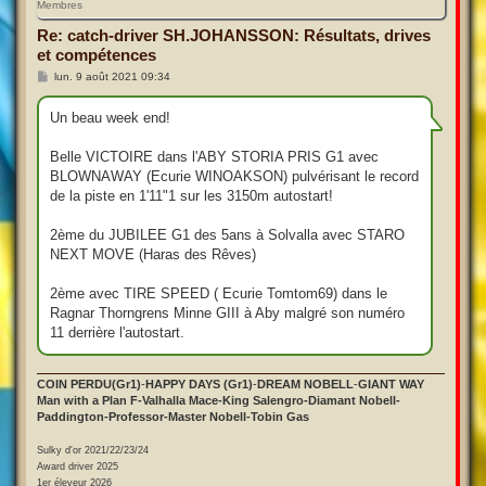
Membres
Re: catch-driver SH.JOHANSSON: Résultats, drives
et compétences
M
lun. 9 août 2021 09:34
e
s
s
Un beau week end!
a
g
e
Belle VICTOIRE dans l'ABY STORIA PRIS G1 avec
BLOWNAWAY (Ecurie WINOAKSON) pulvérisant le record
de la piste en 1'11"1 sur les 3150m autostart!
2ème du JUBILEE G1 des 5ans à Solvalla avec STARO
NEXT MOVE (Haras des Rêves)
2ème avec TIRE SPEED ( Ecurie Tomtom69) dans le
Ragnar Thorngrens Minne GIII à Aby malgré son numéro
11 derrière l'autostart.
COIN PERDU(Gr1)
-
HAPPY DAYS (Gr1)
-
DREAM NOBELL
-
GIANT WAY
Man with a Plan F-Valhalla Mace-King Salengro-Diamant Nobell-
Paddington-Professor-Master Nobell-Tobin Gas
Sulky d'or 2021/22/23/24
Award driver 2025
1er éleveur 2026