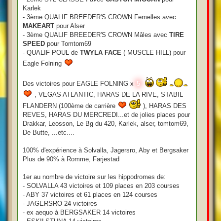
Karlek
- 3ème QUALIF BREEDER'S CROWN Femelles avec
MAKEART
pour Alser
- 3ème QUALIF BREEDER'S CROWN Mâles avec
TIRE
SPEED
pour Tomtom69
- QUALIF POUL de
TWYLA FACE
( MUSCLE HILL) pour
Eagle Folning
Des victoires pour EAGLE FOLNING x
5
, VEGAS ATLANTIC, HARAS DE LA RIVE, STABIL
FLANDERN (100ème de carrière
), HARAS DES
REVES, HARAS DU MERCREDI...et de jolies places pour
Drakkar, Leosson, Le Bg du 420, Karlek, alser, tomtom69,
De Butte, ...etc....
100% d'expérience à Solvalla, Jagersro, Aby et Bergsaker
Plus de 90% à Romme, Farjestad
1er au nombre de victoire sur les hippodromes de:
- SOLVALLA 43 victoires et 109 places en 203 courses
- ABY 37 victoires et 61 places en 124 courses
- JAGERSRO 24 victoires
- ex aequo à BERGSAKER 14 victoires