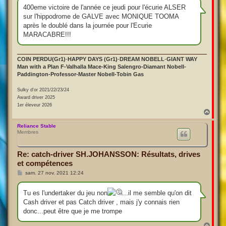
s
400eme victoire de l'année ce jeudi pour l'écurie ALSER
a
sur l'hippodrome de GALVE avec MONIQUE TOOMA
g
e
après le doublé dans la journée pour l'Ecurie
MARACABRE!!!
COIN PERDU(Gr1)
-
HAPPY DAYS (Gr1)
-
DREAM NOBELL
-
GIANT WAY
Man with a Plan F-Valhalla Mace-King Salengro-Diamant Nobell-
Paddington-Professor-Master Nobell-Tobin Gas
Sulky d'or 2021/22/23/24
Award driver 2025
1er éleveur 2026
H
a
u
Reliance Stable
Membres
t
Re: catch-driver SH.JOHANSSON: Résultats, drives
et compétences
M
sam. 27 nov. 2021 12:24
e
s
s
Tu es l'undertaker du jeu non
...il me semble qu'on dit
a
Cash driver et pas Catch driver , mais j'y connais rien
g
e
donc...peut être que je me trompe
H