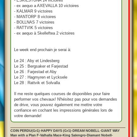
- ESKILSTUNA 14 victoires
- ex aequo a AXEVALLA 10 victoires
- KALMAR 9 victoires
- MANTORP 8 victoires
- BOLLNAS 7 victoires
- RATTVIK 5 victoires
- ex aequo à Skelleftea 2 victoires
Le week end prochain je serai à:
Le 24 : Aby et Lindesberg
Le 25 : Bergsaker et Farjestad
Le 26 : Farjestad et Aby
Le 27 : Hagmyren et Lycksele
Le 28 : Rattvik et Solvalla
Il me reste quelques courses de disponibles pour faire
performer vos chevaux! N'hésitez pas pour vos demandes
de drive, vous pouvez également me mettre votre
confiance en cochant les impressions générales lors de
votre demande!
COIN PERDU(Gr1)
-
HAPPY DAYS (Gr1)
-
DREAM NOBELL
-
GIANT WAY
Man with a Plan F-Valhalla Mace-King Salengro-Diamant Nobell-