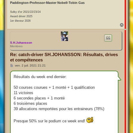
Paddington-Professor-Master Nobell-Tobin Gas
Sulky d'or 2021/22/23/24
Award driver 2025
1er éleveur 2026
H
a
u
t
S.H.Johansson
Membres
Re: catch-driver SH.JOHANSSON: Résultats, drives
et compétences
M
ven. 2 juil. 2021 21:21
e
s
s
Résultats du week end dernier:
a
g
e
50 courses courues + 1 monté + 1 qualification
11 victoires
6 secondes places + 1 monté
6 troisièmes places
39 allocations remportées pour les entraineurs (78%)
Presque 50% sur le podium ce week end!