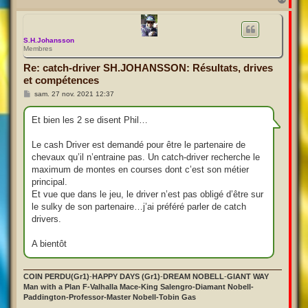
a
u
t
S.H.Johansson
Membres
Re: catch-driver SH.JOHANSSON: Résultats, drives
et compétences
M
sam. 27 nov. 2021 12:37
e
s
s
Et bien les 2 se disent Phil…
a
g
e
Le cash Driver est demandé pour être le partenaire de
chevaux qu’il n’entraine pas. Un catch-driver recherche le
maximum de montes en courses dont c’est son métier
principal.
Et vue que dans le jeu, le driver n’est pas obligé d’être sur
le sulky de son partenaire…j’ai préféré parler de catch
drivers.
A bientôt
COIN PERDU(Gr1)
-
HAPPY DAYS (Gr1)
-
DREAM NOBELL
-
GIANT WAY
Man with a Plan F-Valhalla Mace-King Salengro-Diamant Nobell-
Paddington-Professor-Master Nobell-Tobin Gas