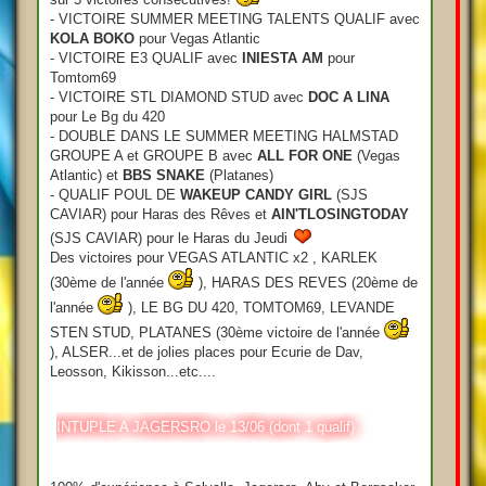
- VICTOIRE SUMMER MEETING TALENTS QUALIF avec
KOLA BOKO
pour Vegas Atlantic
- VICTOIRE E3 QUALIF avec
INIESTA AM
pour
Tomtom69
- VICTOIRE STL DIAMOND STUD avec
DOC A LINA
pour Le Bg du 420
- DOUBLE DANS LE SUMMER MEETING HALMSTAD
GROUPE A et GROUPE B avec
ALL FOR ONE
(Vegas
Atlantic) et
BBS SNAKE
(Platanes)
- QUALIF POUL DE
WAKEUP CANDY GIRL
(SJS
CAVIAR) pour Haras des Rêves et
AIN'TLOSINGTODAY
(SJS CAVIAR) pour le Haras du Jeudi
Des victoires pour VEGAS ATLANTIC x2 , KARLEK
(30ème de l'année
), HARAS DES REVES (20ème de
l'année
), LE BG DU 420, TOMTOM69, LEVANDE
STEN STUD, PLATANES (30ème victoire de l'année
), ALSER...et de jolies places pour Ecurie de Dav,
Leosson, Kikisson...etc....
UINTUPLE A JAGERSRO le 13/06 (dont 1 qualif)