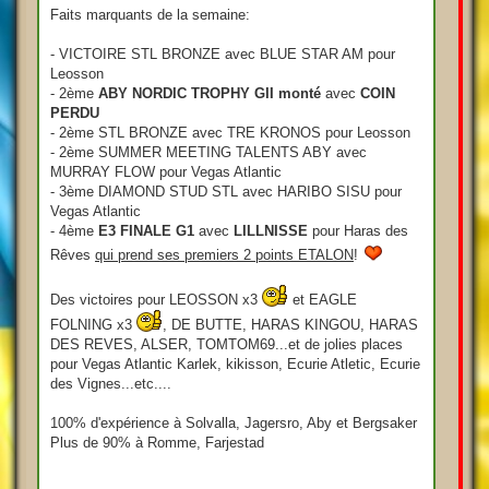
Faits marquants de la semaine:
- VICTOIRE STL BRONZE avec BLUE STAR AM pour
Leosson
- 2ème
ABY NORDIC TROPHY GII monté
avec
COIN
PERDU
- 2ème STL BRONZE avec TRE KRONOS pour Leosson
- 2ème SUMMER MEETING TALENTS ABY avec
MURRAY FLOW pour Vegas Atlantic
- 3ème DIAMOND STUD STL avec HARIBO SISU pour
Vegas Atlantic
- 4ème
E3 FINALE G1
avec
LILLNISSE
pour Haras des
Rêves
qui prend ses premiers 2 points ETALON
!
Des victoires pour LEOSSON x3
et EAGLE
FOLNING x3
, DE BUTTE, HARAS KINGOU, HARAS
DES REVES, ALSER, TOMTOM69...et de jolies places
pour Vegas Atlantic Karlek, kikisson, Ecurie Atletic, Ecurie
des Vignes...etc....
100% d'expérience à Solvalla, Jagersro, Aby et Bergsaker
Plus de 90% à Romme, Farjestad