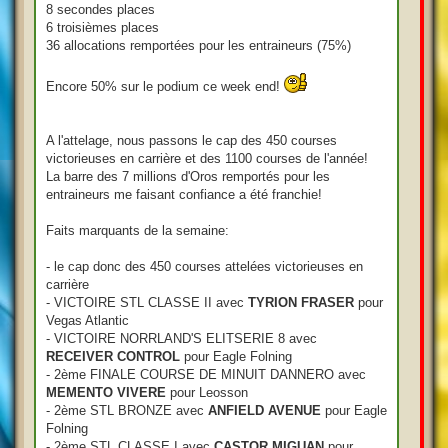
8 secondes places
6 troisièmes places
36 allocations remportées pour les entraineurs (75%)
Encore 50% sur le podium ce week end!
A l'attelage, nous passons le cap des 450 courses
victorieuses en carrière et des 1100 courses de l'année!
La barre des 7 millions d'Oros remportés pour les
entraineurs me faisant confiance a été franchie!
Faits marquants de la semaine:
- le cap donc des 450 courses attelées victorieuses en
carrière
- VICTOIRE STL CLASSE II avec
TYRION FRASER
pour
Vegas Atlantic
- VICTOIRE NORRLAND'S ELITSERIE 8 avec
RECEIVER CONTROL
pour Eagle Folning
- 2ème FINALE COURSE DE MINUIT DANNERO avec
MEMENTO VIVERE
pour Leosson
- 2ème STL BRONZE avec
ANFIELD AVENUE
pour Eagle
Folning
- 2ème STL CLASSE I avec
CASTOR MIGUAN
pour