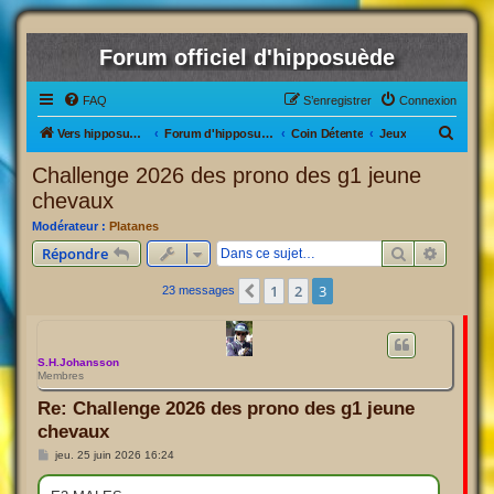
Forum officiel d'hipposuède
FAQ
S’enregistrer
Connexion
R
Vers hipposuède, le jeu !
Forum d'hipposuède
Coin Détente
Jeux
e
Challenge 2026 des prono des g1 jeune
c
chevaux
h
Modérateur :
Platanes
e
Rechercher
Recherc
Répondre
r
1
2
3
Précédente
23 messages
c
h
e
S.H.Johansson
r
Membres
Re: Challenge 2026 des prono des g1 jeune
chevaux
M
jeu. 25 juin 2026 16:24
e
s
s