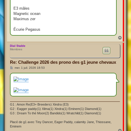
E3 mâles
Magnetic ocean
Maximus zer
Écurie Pegasus
H
a
u
Dial Stable
Membres
t
Re: Challenge 2026 des prono des g1 jeune chevaux
M
mer. 1 juil. 2026 18:53
e
s
s
a
g
e
G1 : Amon Re(E3+ Breeders) Xindra (E3)
G2 : Eagger paddy(1) Xilma(1) Xindra(1) Eminem(1) Diamond(1)
G3 : Dream To thé Moon(2) Bandido(1) Wratchild(1) Diamond(1)
Placé de g1 avec Tiny Dancer, Eager Paddy, calamity Jane, Thiossane,
Eminem
H