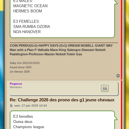
E3 MALES:
a
MAGNETIC OCEAN
g
e
HERMES BOOM
E3 FEMELLES:
SMA RUMBA OZORA
NOA HANOVER
COIN PERDU(Gr1)
-
HAPPY DAYS (Gr1)
-
DREAM NOBELL
-
GIANT WAY
Man with a Plan F-Valhalla Mace-King Salengro-Diamant Nobell-
Paddington-Professor-Master Nobell-Tobin Gas
Sulky d'or 2021/22/23/24
Award driver 2025
1er éleveur 2026
H
a
u
Pegasus
Membres
t
Re: Challenge 2026 des prono des g1 jeune chevaux
M
sam. 27 juin 2026 10:43
e
s
s
E3 femelles
a
Ourea deus
g
e
Champions league