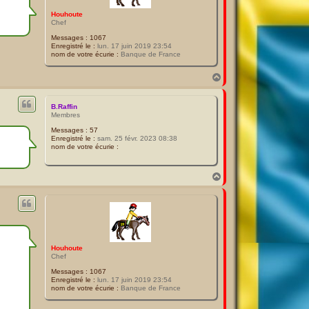
Houhoute
Chef
Messages :
1067
Enregistré le :
lun. 17 juin 2019 23:54
nom de votre écurie :
Banque de France
H
a
u
t
B.Raffin
Membres
Messages :
57
Enregistré le :
sam. 25 févr. 2023 08:38
nom de votre écurie :
H
a
u
t
Houhoute
Chef
Messages :
1067
Enregistré le :
lun. 17 juin 2019 23:54
nom de votre écurie :
Banque de France