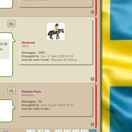
H
a
u
t
Houhoute
 12:35
Chef
le
Messages :
1067
Enregistré le :
lun. 17 juin 2019 23:54
nom de votre écurie :
Banque de France
H
a
u
t
Domitia Farm
Membres
Messages :
33
Enregistré le :
mer. 19 juin 2019 10:57
nom de votre écurie :
H
a