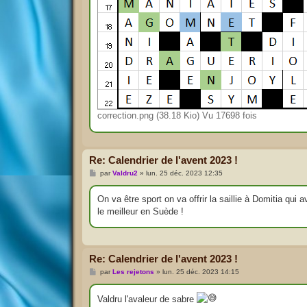
correction.png (38.18 Kio) Vu 17698 fois
Re: Calendrier de l'avent 2023 !
M
par
Valdru2
»
lun. 25 déc. 2023 12:35
e
s
s
On va être sport on va offrir la saillie à Domitia qui a
a
le meilleur en Suède !
g
e
Re: Calendrier de l'avent 2023 !
M
par
Les rejetons
»
lun. 25 déc. 2023 14:15
e
s
s
Valdru l'avaleur de sabre
a