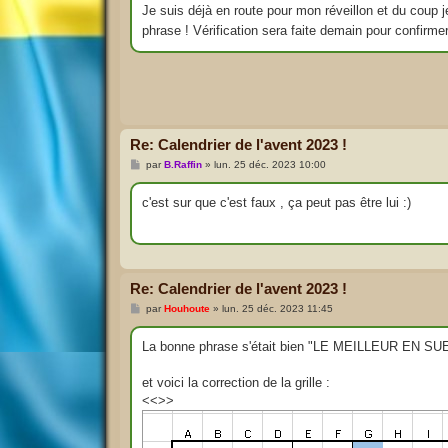
s
Je suis déjà en route pour mon réveillon et du coup 
a
phrase ! Vérification sera faite demain pour confirme
g
e
Re: Calendrier de l'avent 2023 !
M
par
B.Raffin
»
lun. 25 déc. 2023 10:00
e
s
s
c'est sur que c'est faux , ça peut pas être lui :)
a
g
e
Re: Calendrier de l'avent 2023 !
M
par
Houhoute
»
lun. 25 déc. 2023 11:45
e
s
s
La bonne phrase s'était bien "LE MEILLEUR EN SUEDE 
a
g
e
et voici la correction de la grille :
<<>>