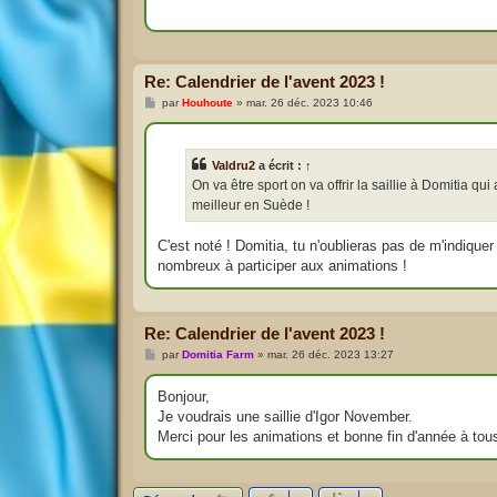
g
e
Re: Calendrier de l'avent 2023 !
M
par
Houhoute
»
mar. 26 déc. 2023 10:46
e
s
s
a
Valdru2
a écrit :
↑
g
e
On va être sport on va offrir la saillie à Domitia qui
meilleur en Suède !
C'est noté ! Domitia, tu n'oublieras pas de m'indiquer 
nombreux à participer aux animations !
Re: Calendrier de l'avent 2023 !
M
par
Domitia Farm
»
mar. 26 déc. 2023 13:27
e
s
s
Bonjour,
a
Je voudrais une saillie d'Igor November.
g
e
Merci pour les animations et bonne fin d'année à tou