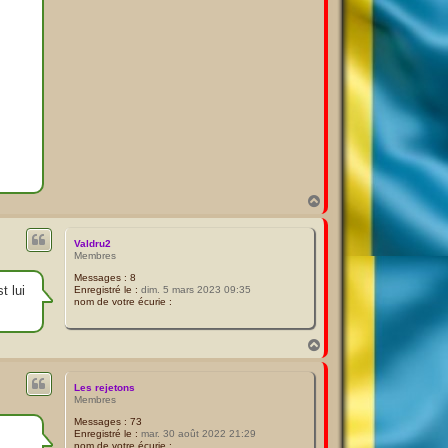
H
a
u
t
Valdru2
Membres
Messages :
8
t lui
Enregistré le :
dim. 5 mars 2023 09:35
nom de votre écurie :
H
a
u
t
Les rejetons
Membres
Messages :
73
Enregistré le :
mar. 30 août 2022 21:29
nom de votre écurie :