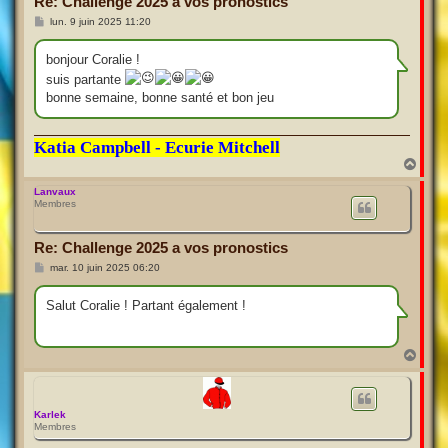
Re: Challenge 2025 a vos pronostics
M
lun. 9 juin 2025 11:20
e
s
s
bonjour Coralie !
a
suis partante
g
e
bonne semaine, bonne santé et bon jeu
Katia Campbell - Ecurie Mitchell
H
a
u
Lanvaux
Membres
t
Re: Challenge 2025 a vos pronostics
M
mar. 10 juin 2025 06:20
e
s
s
Salut Coralie ! Partant également !
a
g
e
H
a
u
t
Karlek
Membres