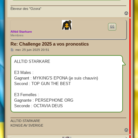
Éleveur des "Ozora"
H
a
u
t
Alltid Starkare
Membres
Re: Challenge 2025 a vos pronostics
M
mer. 25 juin 2025 20:51
e
s
s
ALLTID STARKARE
a
g
e
E3 Males :
Gagnant : MYKING'S EPONA (je suis chauvin)
Second : TOP GUN THE BEST
E3 Femelles :
Gagnante : PERSEPHONE ORG
Seconde : OCTAVIA DEUS
ALLTID STARKARE
KONGE AV SVERIGE
H
a