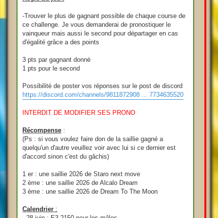
-Trouver le plus de gagnant possible de chaque course de
ce challenge. Je vous demanderai de pronostiquer le
vainqueur mais aussi le second pour départager en cas
d'égalité grâce a des points
3 pts par gagnant donné
1 pts pour le second
Possibilité de poster vos réponses sur le post de discord
https://discord.com/channels/9811872908 ... 7734635520
INTERDIT DE MODIFIER SES PRONO
Récompense
:
(Ps : si vous voulez faire don de la saillie gagné a
quelqu'un d'autre veuillez voir avec lui si ce dernier est
d'accord sinon c'est du gâchis)
1 er : une saillie 2026 de Staro next move
2 ème : une saillie 2026 de Alcalo Dream
3 ème : une saillie 2026 de Dream To The Moon
Calendrier
:
- 28 juin : E3 2150 pour les mâles