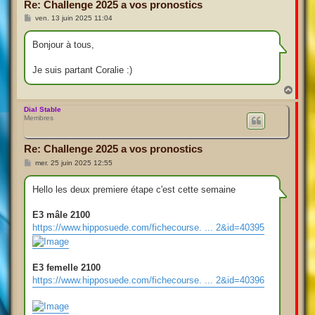
Re: Challenge 2025 a vos pronostics
M
ven. 13 juin 2025 11:04
e
s
s
Bonjour à tous,
a
g
e
Je suis partant Coralie :)
H
a
u
Dial Stable
Membres
t
Re: Challenge 2025 a vos pronostics
M
mer. 25 juin 2025 12:55
e
s
s
Hello les deux premiere étape c'est cette semaine
a
g
e
E3 mâle 2100
https://www.hipposuede.com/fichecourse. ... 2&id=40395
E3 femelle 2100
https://www.hipposuede.com/fichecourse. ... 2&id=40396