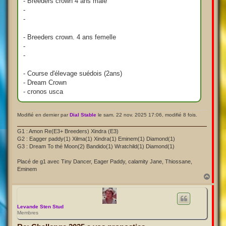
- Breeders crown 4 ans mâle
-
-
- Breeders crown. 4 ans femelle
-
-
- Course d'élevage suédois (2ans)
- Dream Crown
- cronos usca
Modifié en dernier par
Dial Stable
le sam. 22 nov. 2025 17:06, modifié 8 fois.
G1 : Amon Re(E3+ Breeders) Xindra (E3)
G2 : Eagger paddy(1) Xilma(1) Xindra(1) Eminem(1) Diamond(1)
G3 : Dream To thé Moon(2) Bandido(1) Wratchild(1) Diamond(1)
Placé de g1 avec Tiny Dancer, Eager Paddy, calamity Jane, Thiossane,
Eminem
H
a
u
t
Levande Sten Stud
Membres