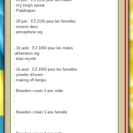
- m'y king's epona
- Paddington
- 28 juin : E3 2150 pour les femelles
- octavia deus
- persephone org
- 16 août : E3 1650 pour les males
-akhenaton org
- titan mystik
- 16 aout : E3 1650 pour les femelles
- yenefer d'invern
- making off borgia
- Breeders crown 3 ans mâle
-
-
- Breeders crown 3 ans femelle
-
-