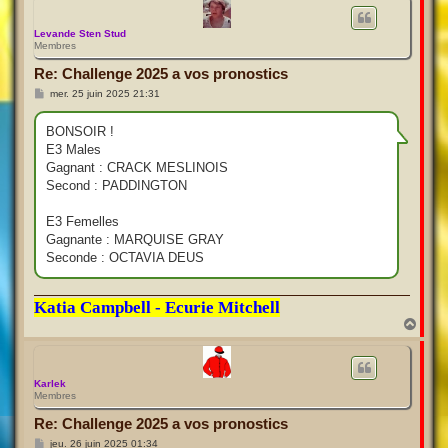
u
t
Levande Sten Stud
Membres
Re: Challenge 2025 a vos pronostics
M
mer. 25 juin 2025 21:31
e
s
s
BONSOIR !
a
E3 Males
g
e
Gagnant : CRACK MESLINOIS
Second : PADDINGTON
E3 Femelles
Gagnante : MARQUISE GRAY
Seconde : OCTAVIA DEUS
Katia Campbell - Ecurie Mitchell
H
a
u
t
Karlek
Membres
Re: Challenge 2025 a vos pronostics
M
jeu. 26 juin 2025 01:34