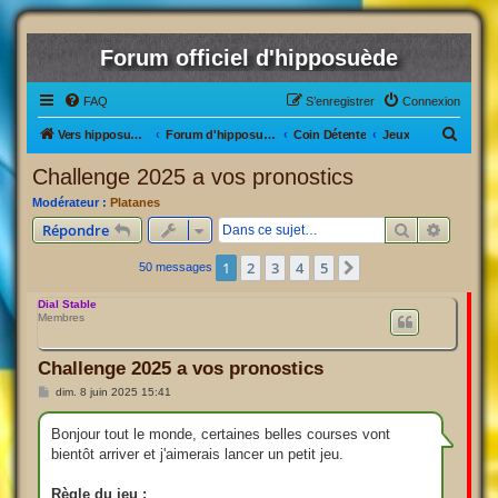
Forum officiel d'hipposuède
FAQ
S’enregistrer
Connexion
R
Vers hipposuède, le jeu !
Forum d'hipposuède
Coin Détente
Jeux
e
Challenge 2025 a vos pronostics
c
Modérateur :
Platanes
h
Rechercher
Recherc
Répondre
e
1
2
3
4
5
Suivante
50 messages
r
c
Dial Stable
Membres
h
e
Challenge 2025 a vos pronostics
r
M
dim. 8 juin 2025 15:41
e
s
s
Bonjour tout le monde, certaines belles courses vont
a
bientôt arriver et j'aimerais lancer un petit jeu.
g
e
Règle du jeu :