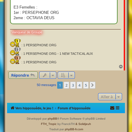
E3 Femelles :
1er : PERSEPHONE ORG
2eme : OCTAVIA DEUS
Vainqueur de Groupe
: 1 PERSEPHONE ORG
: 1 PERSEPHONE ORG - 1 NEW TACTICAL AUX
: 1 PERSEPHONE ORG
H
a
Répondre
u
t
1
2
3
4
5
Suivante
50 messages
Aller à
Vers hipposuède, le jeu !
Forum d'hipposuède
Développé par
phpBB
® Forum Software © phpBB Limited
FTH_Tropic
by FranckTH
& Solidjeuh
Traduit par
phpBB-fr.com