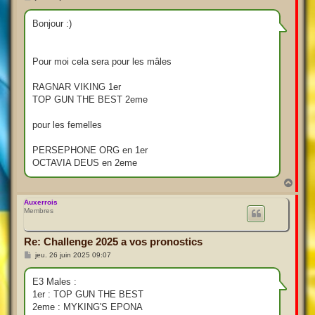
e
s
s
Bonjour :)
a
g
e
Pour moi cela sera pour les mâles
RAGNAR VIKING 1er
TOP GUN THE BEST 2eme
pour les femelles
PERSEPHONE ORG en 1er
OCTAVIA DEUS en 2eme
H
a
u
Auxerrois
Membres
t
Re: Challenge 2025 a vos pronostics
M
jeu. 26 juin 2025 09:07
e
s
s
E3 Males :
a
1er : TOP GUN THE BEST
g
e
2eme : MYKING'S EPONA