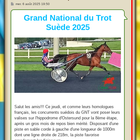
M
mer. 6 août 2025 19:50
e
s
s
Grand National du Trot
a
g
Suède 2025
e
Salut les amis!!! Ce jeudi, et comme leurs homologues
français, les concurrents suédois du GNT vont poser leurs
valises sur l'hippodrome d'Ostersund pour la 8ème étape,
après un gros mois de repos bien mérité. Disposant d'une
piste en sable corde à gauche d'une longueur de 1000m
dont une ligne droite de 218m, la piste favorise