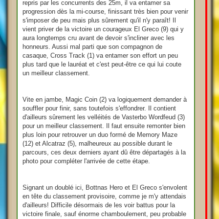
repris par les concurrents des 25m, il va entamer sa
progression dès la mi-course, finissant très bien pour venir
s'imposer de peu mais plus sûrement qu'il n'y paraît! Il
vient priver de la victoire un courageux El Greco (9) qui y
aura longtemps cru avant de devoir s'incliner avec les
honneurs. Aussi mal parti que son compagnon de
casaque, Cross Track (1) va entamer son effort un peu
plus tard que le lauréat et c'est peut-être ce qui lui coute
un meilleur classement.
Vite en jambe, Magic Coin (2) va logiquement demander à
souffler pour finir, sans toutefois s'effondrer. Il contient
d'ailleurs sûrement les velléités de Vasterbo Wordfeud (3)
pour un meilleur classement. Il faut ensuite remonter bien
plus loin pour retrouver un duo formé de Memory Maze
(12) et Alcatraz (5), malheureux au possible durant le
parcours, ces deux derniers ayant dû être départagés à la
photo pour compléter l'arrivée de cette étape.
Signant un doublé ici, Bottnas Hero et El Greco s'envolent
en tête du classement provisoire, comme je m'y attendais
d'ailleurs! Difficile désormais de les voir battus pour la
victoire finale, sauf énorme chamboulement, peu probable