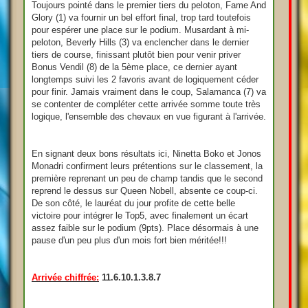
Toujours pointé dans le premier tiers du peloton, Fame And
Glory (1) va fournir un bel effort final, trop tard toutefois
pour espérer une place sur le podium. Musardant à mi-
peloton, Beverly Hills (3) va enclencher dans le dernier
tiers de course, finissant plutôt bien pour venir priver
Bonus Vendil (8) de la 5ème place, ce dernier ayant
longtemps suivi les 2 favoris avant de logiquement céder
pour finir. Jamais vraiment dans le coup, Salamanca (7) va
se contenter de compléter cette arrivée somme toute très
logique, l'ensemble des chevaux en vue figurant à l'arrivée.
En signant deux bons résultats ici, Ninetta Boko et Jonos
Monadri confirment leurs prétentions sur le classement, la
première reprenant un peu de champ tandis que le second
reprend le dessus sur Queen Nobell, absente ce coup-ci.
De son côté, le lauréat du jour profite de cette belle
victoire pour intégrer le Top5, avec finalement un écart
assez faible sur le podium (9pts). Place désormais à une
pause d'un peu plus d'un mois fort bien méritée!!!
Arrivée chiffrée:
11.6.10.1.3.8.7