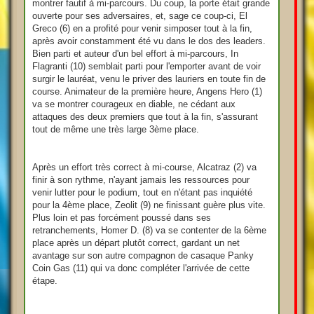
montrer fautif à mi-parcours. Du coup, la porte était grande
ouverte pour ses adversaires, et, sage ce coup-ci, El
Greco (6) en a profité pour venir simposer tout à la fin,
après avoir constamment été vu dans le dos des leaders.
Bien parti et auteur d'un bel effort à mi-parcours, In
Flagranti (10) semblait parti pour l'emporter avant de voir
surgir le lauréat, venu le priver des lauriers en toute fin de
course. Animateur de la première heure, Angens Hero (1)
va se montrer courageux en diable, ne cédant aux
attaques des deux premiers que tout à la fin, s'assurant
tout de même une très large 3ème place.
Après un effort très correct à mi-course, Alcatraz (2) va
finir à son rythme, n'ayant jamais les ressources pour
venir lutter pour le podium, tout en n'étant pas inquiété
pour la 4ème place, Zeolit (9) ne finissant guère plus vite.
Plus loin et pas forcément poussé dans ses
retranchements, Homer D. (8) va se contenter de la 6ème
place après un départ plutôt correct, gardant un net
avantage sur son autre compagnon de casaque Panky
Coin Gas (11) qui va donc compléter l'arrivée de cette
étape.