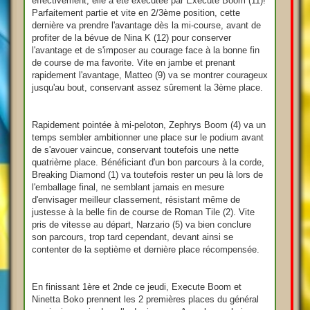
effectivement, elle a été exécutée par Execute Boom (11)!
Parfaitement partie et vite en 2/3ème position, cette
dernière va prendre l'avantage dès la mi-course, avant de
profiter de la bévue de Nina K (12) pour conserver
l'avantage et de s'imposer au courage face à la bonne fin
de course de ma favorite. Vite en jambe et prenant
rapidement l'avantage, Matteo (9) va se montrer courageux
jusqu'au bout, conservant assez sûrement la 3ème place.
Rapidement pointée à mi-peloton, Zephrys Boom (4) va un
temps sembler ambitionner une place sur le podium avant
de s'avouer vaincue, conservant toutefois une nette
quatrième place. Bénéficiant d'un bon parcours à la corde,
Breaking Diamond (1) va toutefois rester un peu là lors de
l'emballage final, ne semblant jamais en mesure
d'envisager meilleur classement, résistant même de
justesse à la belle fin de course de Roman Tile (2). Vite
pris de vitesse au départ, Narzario (5) va bien conclure
son parcours, trop tard cependant, devant ainsi se
contenter de la septième et dernière place récompensée.
En finissant 1ère et 2nde ce jeudi, Execute Boom et
Ninetta Boko prennent les 2 premières places du général