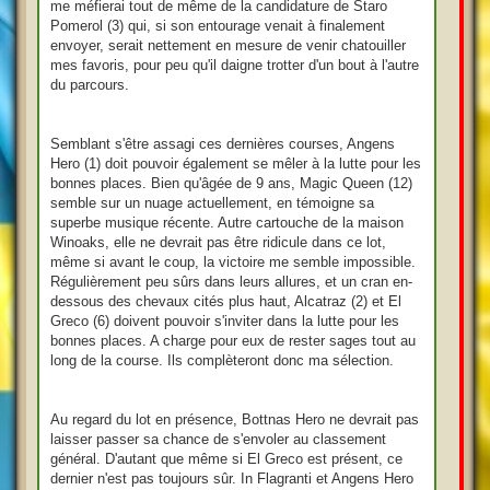
me méfierai tout de même de la candidature de Staro
Pomerol (3) qui, si son entourage venait à finalement
envoyer, serait nettement en mesure de venir chatouiller
mes favoris, pour peu qu'il daigne trotter d'un bout à l'autre
du parcours.
Semblant s'être assagi ces dernières courses, Angens
Hero (1) doit pouvoir également se mêler à la lutte pour les
bonnes places. Bien qu'âgée de 9 ans, Magic Queen (12)
semble sur un nuage actuellement, en témoigne sa
superbe musique récente. Autre cartouche de la maison
Winoaks, elle ne devrait pas être ridicule dans ce lot,
même si avant le coup, la victoire me semble impossible.
Régulièrement peu sûrs dans leurs allures, et un cran en-
dessous des chevaux cités plus haut, Alcatraz (2) et El
Greco (6) doivent pouvoir s'inviter dans la lutte pour les
bonnes places. A charge pour eux de rester sages tout au
long de la course. Ils complèteront donc ma sélection.
Au regard du lot en présence, Bottnas Hero ne devrait pas
laisser passer sa chance de s'envoler au classement
général. D'autant que même si El Greco est présent, ce
dernier n'est pas toujours sûr. In Flagranti et Angens Hero