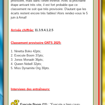
provisoire, mais dans l'ordre inverse. Avec la prochaine
étape arrivant très vite, il est fort probable que ce
classement ne soit que très provisoire. D'autant que les
écarts restent encore très faibles! Alors rendez-vous le 5
juin à Amal!
Arrivée chiffrée:
11.3.9.4.1.2.5
Classement provisoire GNTS 2025:
1. Ninetta Boko 42pts;
2. Execute Boom 37pts;
3. Jonos Monadri 36pts;
4. Queen Nobell 32pts;
5. Miss Dynamite Org 30pts.
Interviews des entraîneurs:
Execute Boom (11)
: "Execute a bien couru