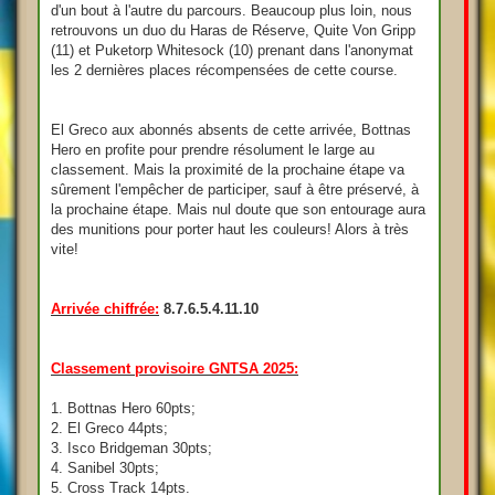
d'un bout à l'autre du parcours. Beaucoup plus loin, nous
retrouvons un duo du Haras de Réserve, Quite Von Gripp
(11) et Puketorp Whitesock (10) prenant dans l'anonymat
les 2 dernières places récompensées de cette course.
El Greco aux abonnés absents de cette arrivée, Bottnas
Hero en profite pour prendre résolument le large au
classement. Mais la proximité de la prochaine étape va
sûrement l'empêcher de participer, sauf à être préservé, à
la prochaine étape. Mais nul doute que son entourage aura
des munitions pour porter haut les couleurs! Alors à très
vite!
Arrivée chiffrée:
8.7.6.5.4.11.10
Classement provisoire GNTSA 2025:
1. Bottnas Hero 60pts;
2. El Greco 44pts;
3. Isco Bridgeman 30pts;
4. Sanibel 30pts;
5. Cross Track 14pts.