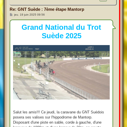
Re: GNT Suède : 7ème étape Mantorp
M
jeu. 19 juin 2025 09:56
e
s
s
Grand National du Trot
a
g
Suède 2025
e
Salut les amis!!! Ce jeudi, la caravane du GNT Suédois
posera ses valises sur l'hippodrome de Mantorp.
Disposant d'une piste en sable, corde à gauche, d'une