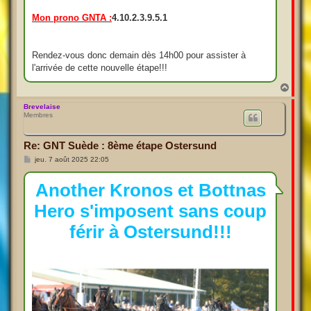
Mon prono GNTA :
4.10.2.3.9.5.1
Rendez-vous donc demain dès 14h00 pour assister à
l'arrivée de cette nouvelle étape!!!
H
a
u
Brevelaise
Membres
t
Re: GNT Suède : 8ème étape Ostersund
M
jeu. 7 août 2025 22:05
e
s
s
Another Kronos et Bottnas
a
g
Hero s'imposent sans coup
e
férir à Ostersund!!!