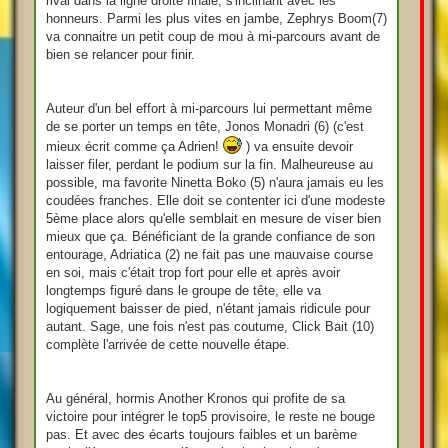
rival dans la ligne droite finale, s'inclinant avec les
honneurs. Parmi les plus vites en jambe, Zephrys Boom(7)
va connaitre un petit coup de mou à mi-parcours avant de
bien se relancer pour finir.
Auteur d'un bel effort à mi-parcours lui permettant même
de se porter un temps en tête, Jonos Monadri (6) (c'est
mieux écrit comme ça Adrien!
) va ensuite devoir
laisser filer, perdant le podium sur la fin. Malheureuse au
possible, ma favorite Ninetta Boko (5) n'aura jamais eu les
coudées franches. Elle doit se contenter ici d'une modeste
5ème place alors qu'elle semblait en mesure de viser bien
mieux que ça. Bénéficiant de la grande confiance de son
entourage, Adriatica (2) ne fait pas une mauvaise course
en soi, mais c'était trop fort pour elle et après avoir
longtemps figuré dans le groupe de tête, elle va
logiquement baisser de pied, n'étant jamais ridicule pour
autant. Sage, une fois n'est pas coutume, Click Bait (10)
complète l'arrivée de cette nouvelle étape.
Au général, hormis Another Kronos qui profite de sa
victoire pour intégrer le top5 provisoire, le reste ne bouge
pas. Et avec des écarts toujours faibles et un barème