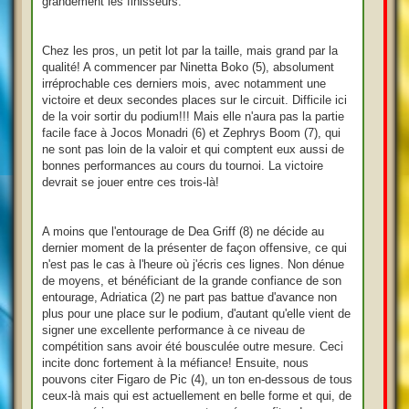
grandement les finisseurs.
Chez les pros, un petit lot par la taille, mais grand par la
qualité! A commencer par Ninetta Boko (5), absolument
irréprochable ces derniers mois, avec notamment une
victoire et deux secondes places sur le circuit. Difficile ici
de la voir sortir du podium!!! Mais elle n'aura pas la partie
facile face à Jocos Monadri (6) et Zephrys Boom (7), qui
ne sont pas loin de la valoir et qui comptent eux aussi de
bonnes performances au cours du tournoi. La victoire
devrait se jouer entre ces trois-là!
A moins que l'entourage de Dea Griff (8) ne décide au
dernier moment de la présenter de façon offensive, ce qui
n'est pas le cas à l'heure où j'écris ces lignes. Non dénue
de moyens, et bénéficiant de la grande confiance de son
entourage, Adriatica (2) ne part pas battue d'avance non
plus pour une place sur le podium, d'autant qu'elle vient de
signer une excellente performance à ce niveau de
compétition sans avoir été bousculée outre mesure. Ceci
incite donc fortement à la méfiance! Ensuite, nous
pouvons citer Figaro de Pic (4), un ton en-dessous de tous
ceux-là mais qui est actuellement en belle forme et qui, de