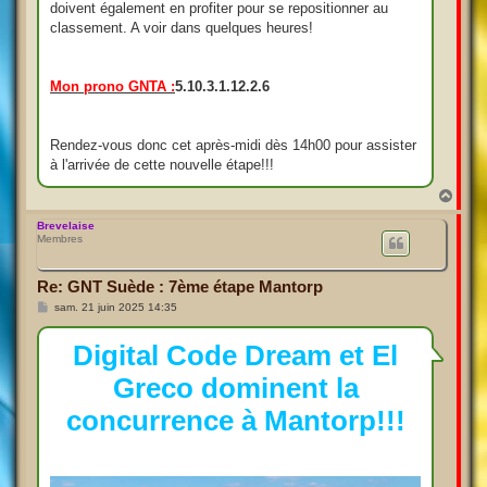
doivent également en profiter pour se repositionner au
classement. A voir dans quelques heures!
Mon prono GNTA :
5.10.3.1.12.2.6
Rendez-vous donc cet après-midi dès 14h00 pour assister
à l'arrivée de cette nouvelle étape!!!
H
a
u
Brevelaise
Membres
t
Re: GNT Suède : 7ème étape Mantorp
M
sam. 21 juin 2025 14:35
e
s
s
Digital Code Dream et El
a
g
Greco dominent la
e
concurrence à Mantorp!!!