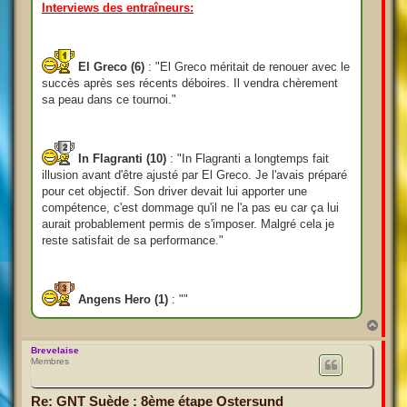
Interviews des entraîneurs:
El Greco (6)
: "El Greco méritait de renouer avec le
succès après ses récents déboires. Il vendra chèrement
sa peau dans ce tournoi."
In Flagranti (10)
: "In Flagranti a longtemps fait
illusion avant d'être ajusté par El Greco. Je l'avais préparé
pour cet objectif. Son driver devait lui apporter une
compétence, c'est dommage qu'il ne l'a pas eu car ça lui
aurait probablement permis de s'imposer. Malgré cela je
reste satisfait de sa performance."
Angens Hero (1)
: ""
H
a
u
Brevelaise
Membres
t
Re: GNT Suède : 8ème étape Ostersund