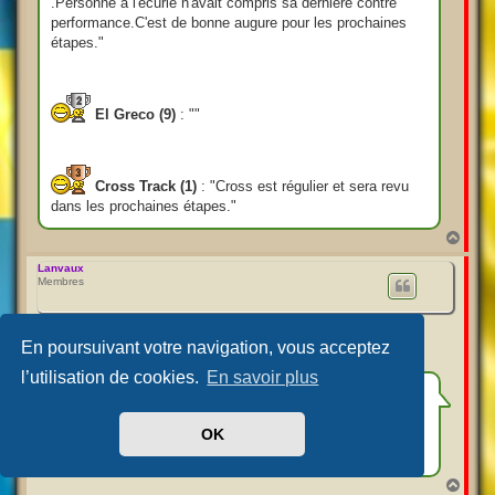
.Personne à l'écurie n'avait compris sa dernière contre
performance.C'est de bonne augure pour les prochaines
étapes."
El Greco (9)
: ""
Cross Track (1)
: "Cross est régulier et sera revu
dans les prochaines étapes."
H
a
u
Lanvaux
Membres
t
Re: GNT Suède
En poursuivant votre navigation, vous acceptez
M
mer. 10 sept. 2025 18:49
e
l’utilisation de cookies.
En savoir plus
s
s
La 9ème étape n'ayant lieu que demain soir, je vous
a
proposerais ma traditionnelle présentation demain dans
g
e
l'après-midi, notamment afin d'avoir tous les éléments en
OK
ma possession concernant les ordres.
H