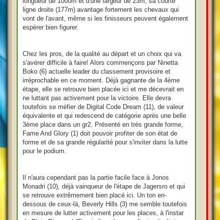
longueur de 1000m et d'une largeur de 23m, sa courte
ligne droite (177m) avantage fortement les chevaux qui
vont de l'avant, même si les finisseurs peuvent également
espérer bien figurer.
Chez les pros, de la qualité au départ et un choix qui va
s'avérer difficile à faire! Alors commençons par Ninetta
Boko (6) actuelle leader du classement provisoire et
irréprochable en ce moment. Déjà gagnante de la 4ème
étape, elle se retrouve bien placée ici et me décevrait en
ne luttant pas activement pour la victoire. Elle devra
toutefois se méfier de Digital Code Dream (11), de valeur
équivalente et qui redescend de catégorie après une belle
3ème place dans un gr2. Présenté en très grande forme,
Fame And Glory (1) doit pouvoir profiter de son état de
forme et de sa grande régularité pour s'inviter dans la lutte
pour le podium.
Il n'aura cependant pas la partie facile face à Jonos
Monadri (10), déjà vainqueur de l'étape de Jagersro et qui
se retrouve extrêmement bien placé ici. Un ton en-
dessous de ceux-là, Beverly Hills (3) me semble toutefois
en mesure de lutter activement pour les places, à l'instar