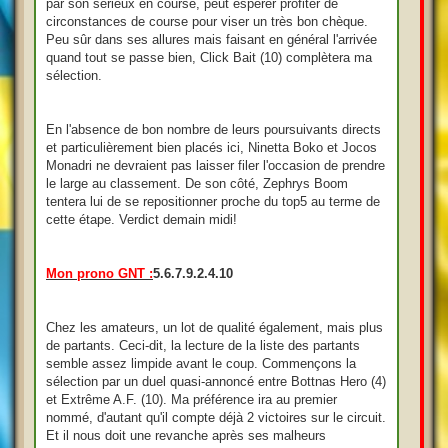
par son sérieux en course, peut espérer profiter de
circonstances de course pour viser un très bon chèque.
Peu sûr dans ses allures mais faisant en général l'arrivée
quand tout se passe bien, Click Bait (10) complètera ma
sélection.
En l'absence de bon nombre de leurs poursuivants directs
et particulièrement bien placés ici, Ninetta Boko et Jocos
Monadri ne devraient pas laisser filer l'occasion de prendre
le large au classement. De son côté, Zephrys Boom
tentera lui de se repositionner proche du top5 au terme de
cette étape. Verdict demain midi!
Mon prono GNT :
5.6.7.9.2.4.10
Chez les amateurs, un lot de qualité également, mais plus
de partants. Ceci-dit, la lecture de la liste des partants
semble assez limpide avant le coup. Commençons la
sélection par un duel quasi-annoncé entre Bottnas Hero (4)
et Extrême A.F. (10). Ma préférence ira au premier
nommé, d'autant qu'il compte déjà 2 victoires sur le circuit.
Et il nous doit une revanche après ses malheurs