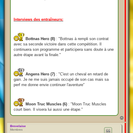
Interviews des entraîneurs:
Bottnas Hero (8)
: "Bottnas à rempli son contrat
avec sa seconde victoire dans cette compétition. Il
continuera son programme et participera sans doute à une
autre étape avant la finale."
Angens Hero (7)
: "C'est un cheval en retard de
gain. Je ne me suis jamais occupé de son cas mais sa
perf me donne envie continuer l'aventure"
Moon Truc Muscles (6)
: "Moon Truc Muscles
court bien. Il visera lui aussi une étape."
H
a
u
Brevelaise
Membres
t