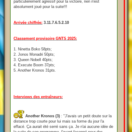
particulièrement agressif pour la victoire, rien n'est
absolument joué pour la suite!!!
Arrivée chiffrée:
3.11.7.6.5.2.10
Classement provisoire GNTS 2025:
1. Ninetta Boko 58pts;
2. Jonos Monadri 50pts;
3. Queen Nobell 40pts;
4. Execute Boom 37pts;
5. Another Kronos 31pts.
Interviews des entraîneurs:
Another Kronos (3)
: "J'avais un petit doute sur la
distance trop courte pour lui mais sa forme du jour l'a
effacé. Ça aurait été serré sans ça. Je n'ai aucune idée de
la suite de son programme, l'ayant façonné pour des