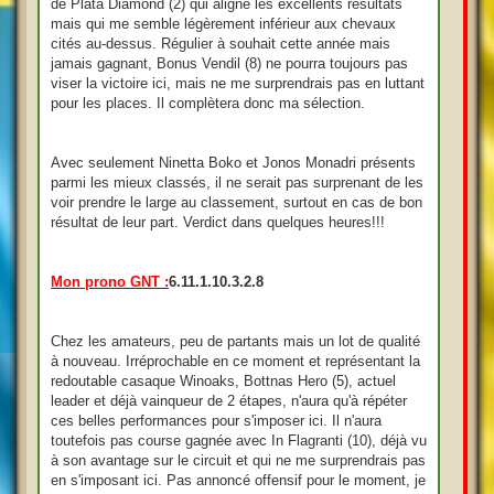
de Plata Diamond (2) qui aligne les excellents résultats
mais qui me semble légèrement inférieur aux chevaux
cités au-dessus. Régulier à souhait cette année mais
jamais gagnant, Bonus Vendil (8) ne pourra toujours pas
viser la victoire ici, mais ne me surprendrais pas en luttant
pour les places. Il complètera donc ma sélection.
Avec seulement Ninetta Boko et Jonos Monadri présents
parmi les mieux classés, il ne serait pas surprenant de les
voir prendre le large au classement, surtout en cas de bon
résultat de leur part. Verdict dans quelques heures!!!
Mon prono GNT :
6.11.1.10.3.2.8
Chez les amateurs, peu de partants mais un lot de qualité
à nouveau. Irréprochable en ce moment et représentant la
redoutable casaque Winoaks, Bottnas Hero (5), actuel
leader et déjà vainqueur de 2 étapes, n'aura qu'à répéter
ces belles performances pour s'imposer ici. Il n'aura
toutefois pas course gagnée avec In Flagranti (10), déjà vu
à son avantage sur le circuit et qui ne me surprendrais pas
en s'imposant ici. Pas annoncé offensif pour le moment, je