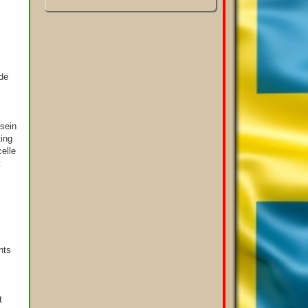
nde
 sein
ting
celle
t
nts
t