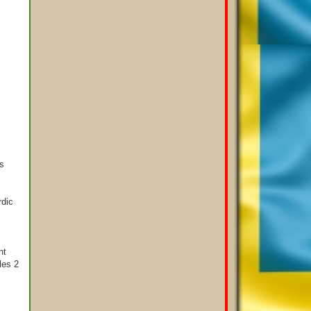
es
rdic
nt
les 2