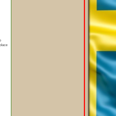
p
 place