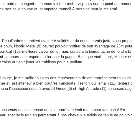
e les ordres changent et je vous invite a rester vigilants sur ce point au mome
e très belle course et un superbe tournoi! A très vite pour le résultat!
e. Peu d'ordres semblent avoir été validés et du coup, je vais juste vous propo
t le coup, Nordic Metal (9) devrait pouvoir profiter de son avantage de 25m pou
eur Caf (15), meilleure valeur du lot mais qui aura la lourde tâche de rendre la
ent parcours pour espérer lutter pour la gagne! Bien que vieillissant, Mauser (5
rtains et venir jouer les trublions pour le podium.
ji rouge, je me méfie toujours des représentants de cet entraînement toujours
 s'il est inférieur à bien d'autres candidats, French Guillemain (12) tentera 
e si l'opposition sera là avec El Greco (6) et High Altitude (11) annoncés sa
proposerais quelque chose de plus carré vendredi matin pour vos paris! En
 beau spectacle tout en permettant à nos chevaux suédois de tenue de pouvoir