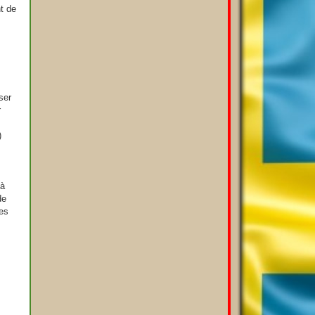
nt de
ser
r
)
 à
de
ges