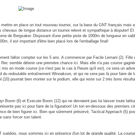
e mettre en place un tout nouveau tournoi, sur la base du GNT français mais 
s chevaux de longue distance un tournoi relevé et sympathique à disputer! Et
ome de Bergsaker. Disposant d'une petite piste de 1000m de longueur en sabl
m, il est important d'être bien placé lors de l'emballage final!
ement falloir compter sur les 5 ans. A commencer par Facile Lemani (2). Fille 
 de Rec semble détenir une première chance ici. Mais elle n'a pas course gagné
 mis en mode course (ce n'est pas le cas à l'heure qu'il est), ce sera un adve
d du redoutable entraînement Winoakson, et qui ne sera pas là pour faire de l
N (10) pourrait bien monter sur le podium, elle qui reste sur 2 très bons résulta
yr Boom (6) et Execute Boom (12) qui ne devraient pas lui laisser toute latit
ésente pas ici pour faire de la figuration! Un ton en-dessous des premiers ci
ce de bien figurer ici. Bien que sûrement préservé, Tactical Approach (5) po
e sans forcer son talent.
 suédois, nous sommes ici en présence d'un lot de grande qualité. La cours