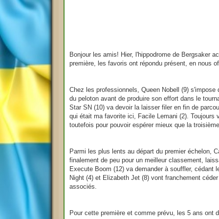
e
Bonjour les amis! Hier, l'hippodrome de Bergsaker a
première, les favoris ont répondu présent, en nous of
Chez les professionnels, Queen Nobell (9) s'impose d
du peloton avant de produire son effort dans le tourn
Star SN (10) va devoir la laisser filer en fin de parc
qui était ma favorite ici, Facile Lemani (2). Toujours 
toutefois pour pouvoir espérer mieux que la troisiè
Parmi les plus lents au départ du premier échelon, C
finalement de peu pour un meilleur classement, laiss
Execute Boom (12) va demander à souffler, cédant le
Night (4) et Elizabeth Jet (8) vont franchement céde
associés.
Pour cette première et comme prévu, les 5 ans ont di