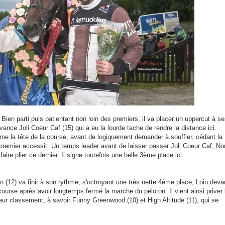
 Bien parti puis patientant non loin des premiers, il va placer un uppercut à s
evance Joli Coeur Caf (15) qui a eu la lourde tache de rendre la distance ici.
me la tête de la course, avant de logiquement demander à souffler, cédant la
premier accessit. Un temps leader avant de laisser passer Joli Coeur Caf, No
aire plier ce dernier. Il signe toutefois une belle 3ème place ici.
n (12) va finir à son rythme, s'octroyant une très nette 4ème place, Loin deva
 course après avoir longtemps fermé la marche du peloton. Il vient ainsi priver 
ur classement, à savoir Funny Greenwood (10) et High Altitude (11), qui se