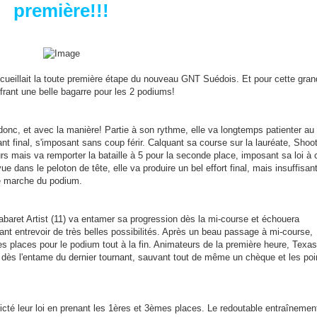
première!!!
ccueillait la toute première étape du nouveau GNT Suédois. Et pour cette gra
frant une belle bagarre pour les 2 podiums!
onc, et avec la manière! Partie à son rythme, elle va longtemps patienter au
ant final, s'imposant sans coup férir. Calquant sa course sur la lauréate, Shoo
ours mais va remporter la bataille à 5 pour la seconde place, imposant sa loi à 
vue dans le peloton de tête, elle va produire un bel effort final, mais insuffisan
me marche du podium.
abaret Artist (11) va entamer sa progression dès la mi-course et échouera
ant entrevoir de très belles possibilités. Après un beau passage à mi-course,
s places pour le podium tout à la fin. Animateurs de la première heure, Texas
r dès l'entame du dernier tournant, sauvant tout de même un chèque et les poi
cté leur loi en prenant les 1ères et 3èmes places. Le redoutable entraînemen