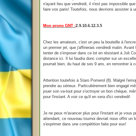
n'ayant lieu que vendredi, il n'est pas impossible qu
faire vos paris! Toutefois, nous devrions assister à un
Mon prono GNT :
2.9.10.6.12.3.5
Chez les amateurs, c'est un peu la bouteille à l'encr
un premier jet, que j'affinerais vendredi matin. Avan
tenter de s'imposer dans ce lot en résistant à Joli Co
distance ici. Il lui faudra donc compter sur un excell
pourrait bien, du haut de ses 9 ans, en remontrer à ce
Attention toutefois à Staro Pomerol (8). Malgré l'emo
prendre au sérieux. Particulièrement bien engagé même
jouer son va-tout pour s'octroyer un bon chèque, mêm
pour l'instant. A voir ce qu'il en sera d'ici vendredi!
Je ne peux m'avancer plus pour l'instant et je vous 
attendant, ce nouveau tournoi devrait nous offrir un
s'exprimer dans une compétition faite pour eux!