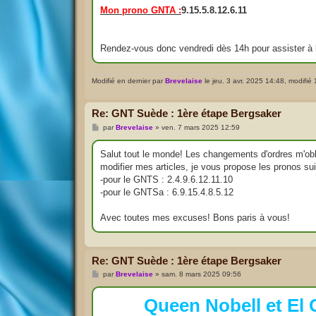
Mon prono GNTA :
9.15.5.8.12.6.11
Rendez-vous donc vendredi dès 14h pour assister à l'
Modifié en dernier par
Brevelaise
le jeu. 3 avr. 2025 14:48, modifié 1
Re: GNT Suède : 1ère étape Bergsaker
M
par
Brevelaise
»
ven. 7 mars 2025 12:59
e
s
s
Salut tout le monde! Les changements d'ordres m'obl
a
modifier mes articles, je vous propose les pronos sui
g
e
-pour le GNTS : 2.4.9.6.12.11.10
-pour le GNTSa : 6.9.15.4.8.5.12
Avec toutes mes excuses! Bons paris à vous!
Re: GNT Suède : 1ère étape Bergsaker
M
par
Brevelaise
»
sam. 8 mars 2025 09:56
e
s
s
Queen Nobell et El
a
g