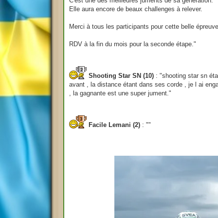
C'est une des meilleures juments de sa génération.
Elle aura encore de beaux challenges à relever.
Merci à tous les participants pour cette belle épreuve
RDV à la fin du mois pour la seconde étape."
Shooting Star SN (10)
: "shooting star sn ét
avant , la distance étant dans ses corde , je l ai en
, la gagnante est une super jument."
Facile Lemani (2)
: ""