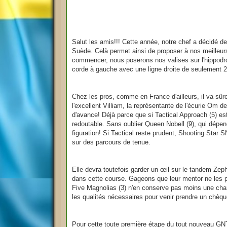
g
e
Salut les amis!!! Cette année, notre chef a décidé d
Suède. Celà permet ainsi de proposer à nos meilleur
commencer, nous poserons nos valises sur l'hippodr
corde à gauche avec une ligne droite de seulement 200
Chez les pros, comme en France d'ailleurs, il va sûr
l'excellent Villiam, la représentante de l'écurie Om
d'avance! Déjà parce que si Tactical Approach (5) est
redoutable. Sans oublier Queen Nobell (9), qui dépen
figuration! Si Tactical reste prudent, Shooting Star S
sur des parcours de tenue.
Elle devra toutefois garder un œil sur le tandem Zeph
dans cette course. Gageons que leur mentor ne les pr
Five Magnolias (3) n'en conserve pas moins une chan
les qualités nécessaires pour venir prendre un chèqu
Pour cette toute première étape du tout nouveau GNT