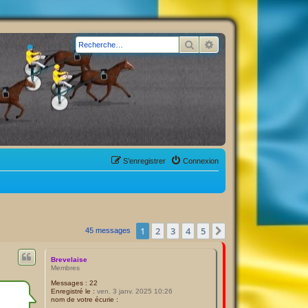
Rechercher
Recherche avancée
S’enregistrer
Connexion
1
2
3
4
5
Suivante
45 messages
Brevelaise
Membres
Messages :
22
Enregistré le :
ven. 3 janv. 2025 10:26
nom de votre écurie :