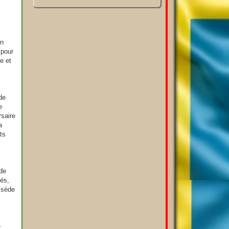
en
 pour
e et
de
e
rsaire
a
ts
ude
tés,
ssède
e