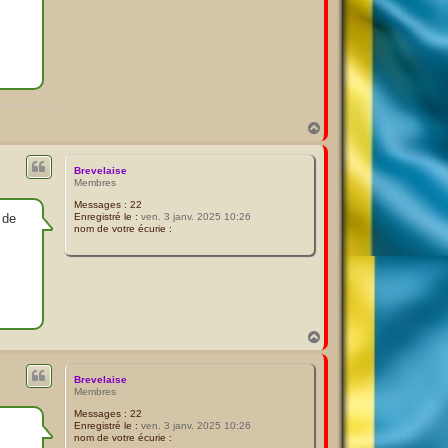
H
a
u
t
Brevelaise
Membres
Messages :
22
 de
Enregistré le :
ven. 3 janv. 2025 10:26
nom de votre écurie :
H
a
u
t
Brevelaise
Membres
Messages :
22
Enregistré le :
ven. 3 janv. 2025 10:26
nom de votre écurie :