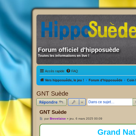
Forum officiel d'hipposuède
Toutes les informations en live !
Accès rapide
FAQ
Vers hipposuède, le jeu !
Forum d'hipposuède
Coin 
GNT Suède
Répondre
GNT Suède
M
par
Brevelaise
»
jeu. 6 mars 2025 00:09
e
s
s
Grand Nat
a