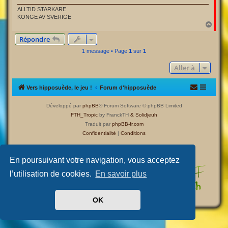
ALLTID STARKARE
KONGE AV SVERIGE
H
a
Répondre
u
t
1 message • Page
1
sur
1
Aller à
Vers hipposuède, le jeu !
Forum d'hipposuède
Développé par
phpBB
® Forum Software © phpBB Limited
FTH_Tropic
by FranckTH
& Solidjeuh
Traduit par
phpBB-fr.com
Confidentialité
|
Conditions
En poursuivant votre navigation, vous acceptez
l’utilisation de cookies.
En savoir plus
OK