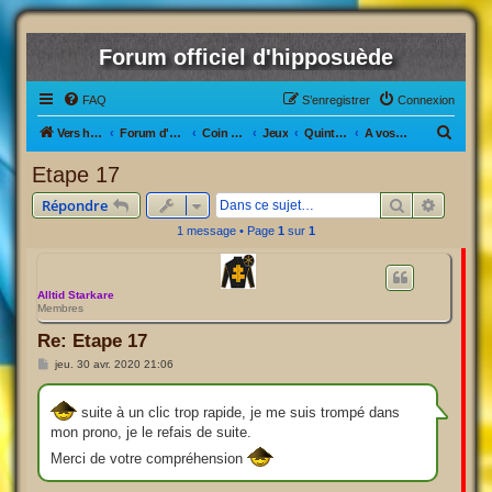
Forum officiel d'hipposuède
FAQ
S’enregistrer
Connexion
R
Vers hipposuède, le jeu !
Forum d'hipposuède
Coin Détente
Jeux
Quinté +
A vos paris
e
Etape 17
c
Rechercher
Recherc
Répondre
h
1 message • Page
1
sur
1
e
r
c
Alltid Starkare
Membres
h
Re: Etape 17
e
M
jeu. 30 avr. 2020 21:06
r
e
s
s
suite à un clic trop rapide, je me suis trompé dans
a
g
mon prono, je le refais de suite.
e
Merci de votre compréhension