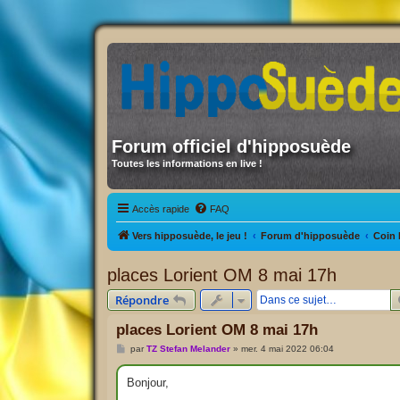
Forum officiel d'hipposuède
Toutes les informations en live !
Accès rapide
FAQ
Vers hipposuède, le jeu !
Forum d'hipposuède
Coin 
places Lorient OM 8 mai 17h
Répondre
places Lorient OM 8 mai 17h
M
par
TZ Stefan Melander
»
mer. 4 mai 2022 06:04
e
s
s
Bonjour,
a