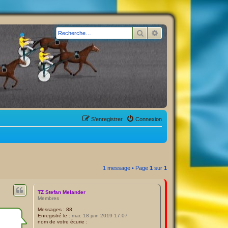
Rechercher
Recherche avancée
S’enregistrer
Connexion
1 message • Page
1
sur
1
TZ Stefan Melander
Membres
Messages :
88
Enregistré le :
mar. 18 juin 2019 17:07
nom de votre écurie :