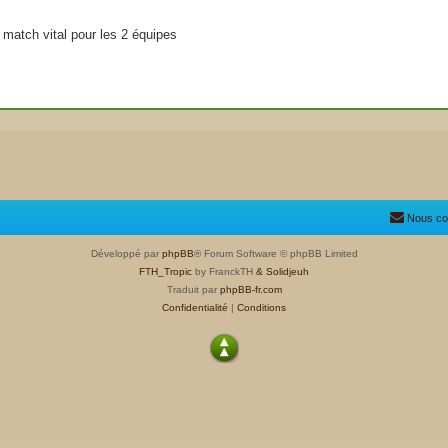
 match vital pour les 2 équipes
Nous co
Développé par
phpBB
® Forum Software © phpBB Limited
FTH_Tropic
by FranckTH
& Solidjeuh
Traduit par
phpBB-fr.com
Confidentialité
|
Conditions