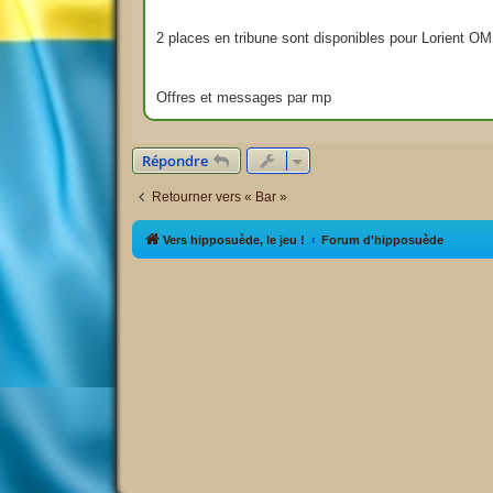
g
e
2 places en tribune sont disponibles pour Lorient OM
Offres et messages par mp
Répondre
Retourner vers « Bar »
Vers hipposuède, le jeu !
Forum d'hipposuède