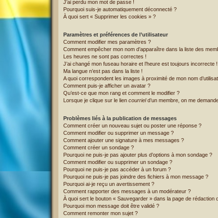
J’ai perdu mon mot de passe !
Pourquoi suis-je automatiquement déconnecté ?
À quoi sert « Supprimer les cookies » ?
Paramètres et préférences de l’utilisateur
Comment modifier mes paramètres ?
Comment empêcher mon nom d’apparaître dans la liste des mem
Les heures ne sont pas correctes !
J’ai changé mon fuseau horaire et l’heure est toujours incorrecte !
Ma langue n’est pas dans la liste !
A quoi correspondent les images à proximité de mon nom d’utilisa
Comment puis-je afficher un avatar ?
Qu’est-ce que mon rang et comment le modifier ?
Lorsque je clique sur le lien
courriel
d’un membre, on me demande
Problèmes liés à la publication de messages
Comment créer un nouveau sujet ou poster une réponse ?
Comment modifier ou supprimer un message ?
Comment ajouter une signature à mes messages ?
Comment créer un sondage ?
Pourquoi ne puis-je pas ajouter plus d’options à mon sondage ?
Comment modifier ou supprimer un sondage ?
Pourquoi ne puis-je pas accéder à un forum ?
Pourquoi ne puis-je pas joindre des fichiers à mon message ?
Pourquoi ai-je reçu un avertissement ?
Comment rapporter des messages à un modérateur ?
À quoi sert le bouton « Sauvegarder » dans la page de rédaction
Pourquoi mon message doit être validé ?
Comment remonter mon sujet ?