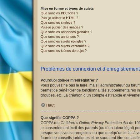
Mise en forme et types de sujets
Que sont les BBCodes ?
Puis-je utiliser le HTML ?
Que sont les smileys ?
Puis-je publier des images ?
Que sont les annonces globales ?
Que sont les annonces ?
Que sont les sujets épinglés ?
Que sont les sujets verrouillés ?
Que sont les icônes de sujet ?
Problèmes de connexion et d’enregistrement
Pourquoi dois-je m’enregistrer ?
Vous pouvez ne pas le faire, mais l’administrateur du forum
permet de bénéficier de fonctionnalités supplémentaires i
groupes, etc. La création d’un compte est rapide et vivemen
Haut
Que signifie COPPA ?
COPPA (ou
Children’s Online Privacy Protection Act
de 1998
le consentement écrit des parents (ou d’un tuteur légal) po
lorsque vous vous enregistrez ou que quelqu’un le fait à v
fournir de conseils juridiques et ne sauraient être contact