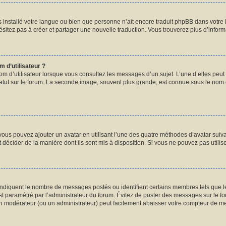
pas installé votre langue ou bien que personne n’ait encore traduit phpBB dans vot
hésitez pas à créer et partager une nouvelle traduction. Vous trouverez plus d’informa
 d’utilisateur ?
om d’utilisateur lorsque vous consultez les messages d’un sujet. L’une d’elles peut
atut sur le forum. La seconde image, souvent plus grande, est connue sous le nom
 vous pouvez ajouter un avatar en utilisant l’une des quatre méthodes d’avatar suivan
 décider de la manière dont ils sont mis à disposition. Si vous ne pouvez pas utilis
 indiquent le nombre de messages postés ou identifient certains membres tels que 
 est paramétré par l’administrateur du forum. Évitez de poster des messages sur le f
 un modérateur (ou un administrateur) peut facilement abaisser votre compteur de 