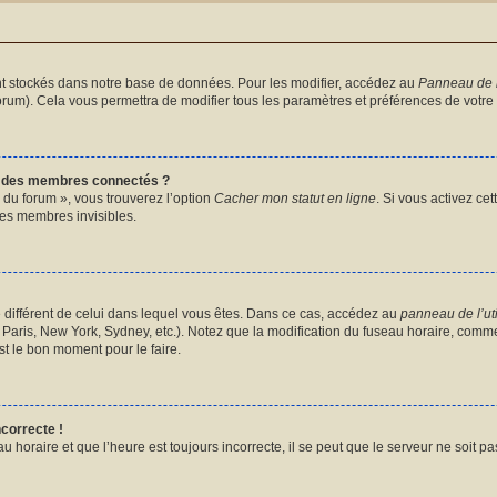
t stockés dans notre base de données. Pour les modifier, accédez au
Panneau de l’
forum). Cela vous permettra de modifier tous les paramètres et préférences de votre
e des membres connectés ?
 du forum », vous trouverez l’option
Cacher mon statut en ligne
. Si vous activez ce
es membres invisibles.
ire différent de celui dans lequel vous êtes. Dans ce cas, accédez au
panneau de l’uti
Paris, New York, Sydney, etc.). Notez que la modification du fuseau horaire, comme
t le bon moment pour le faire.
ncorrecte !
u horaire et que l’heure est toujours incorrecte, il se peut que le serveur ne soit p