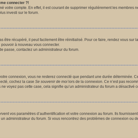
s me connecter ?!
imé votre compte. En effet, il est courant de supprimer régulièrement les membres n
lus investi sur le forum.
être récupéré, il peut facilement être réinitialisé. Pour ce faire, rendez vous sur
ez pouvoir à nouveau vous connecter.
t de passe, contactez un administrateur du forum.
votre connexion, vous ne resterez connecté que pendant une durée déterminée. Ce
nnecté, cochez la case
Se souvenir de moi
lors de la connexion. Ce n’est pas recomm
us ne voyez pas cette case, cela signifie qu’un administrateur du forum a désactivé ce
ent vos paramètres d’authentification et votre connexion au forum. Ils fournissent a
par un administrateur du forum. Si vous rencontrez des problèmes de connexion ou d