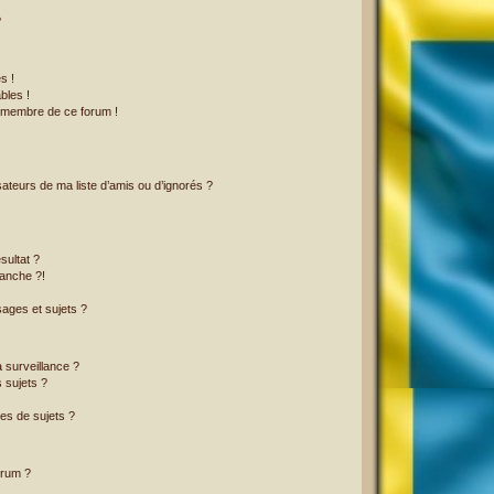
?
s !
bles !
n membre de ce forum !
ateurs de ma liste d’amis ou d’ignorés ?
sultat ?
anche ?!
ages et sujets ?
a surveillance ?
 sujets ?
es de sujets ?
orum ?