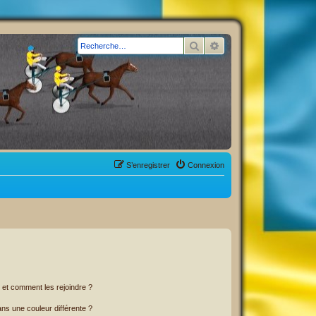
Rechercher
Recherche avancée
S’enregistrer
Connexion
s et comment les rejoindre ?
s une couleur différente ?