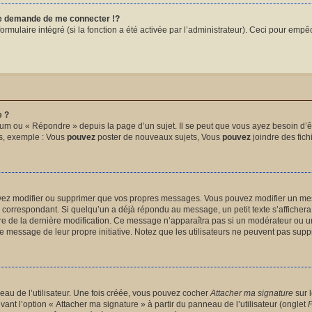
 demande de me connecter !?
mulaire intégré (si la fonction a été activée par l’administrateur). Ceci pour empêche
e ?
um ou « Répondre » depuis la page d’un sujet. Il se peut que vous ayez besoin d’êt
ms, exemple : Vous
pouvez
poster de nouveaux sujets, Vous
pouvez
joindre des fichi
uvez modifier ou supprimer que vos propres messages. Vous pouvez modifier un me
orrespondant. Si quelqu’un a déjà répondu au message, un petit texte s’affichera 
heure de la dernière modification. Ce message n’apparaîtra pas si un modérateur ou u
ié le message de leur propre initiative. Notez que les utilisateurs ne peuvent pas s
au de l’utilisateur. Une fois créée, vous pouvez cocher
Attacher ma signature
sur 
vant l’option « Attacher ma signature » à partir du panneau de l’utilisateur (onglet
P