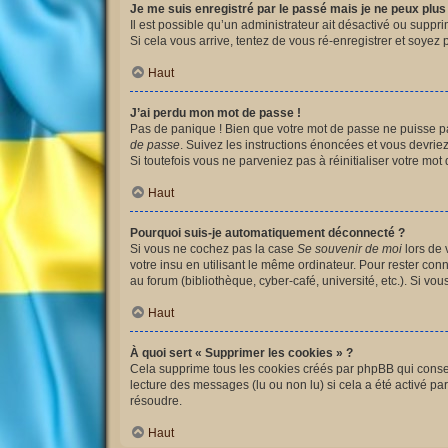
Je me suis enregistré par le passé mais je ne peux plu
Il est possible qu’un administrateur ait désactivé ou suppr
Si cela vous arrive, tentez de vous ré-enregistrer et soyez p
Haut
J’ai perdu mon mot de passe !
Pas de panique ! Bien que votre mot de passe ne puisse pas 
de passe
. Suivez les instructions énoncées et vous devri
Si toutefois vous ne parveniez pas à réinitialiser votre mo
Haut
Pourquoi suis-je automatiquement déconnecté ?
Si vous ne cochez pas la case
Se souvenir de moi
lors de 
votre insu en utilisant le même ordinateur. Pour rester co
au forum (bibliothèque, cyber-café, université, etc.). Si vo
Haut
À quoi sert « Supprimer les cookies » ?
Cela supprime tous les cookies créés par phpBB qui conserv
lecture des messages (lu ou non lu) si cela a été activé 
résoudre.
Haut