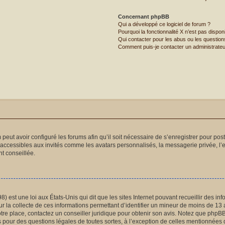
Concernant phpBB
Qui a développé ce logiciel de forum ?
Pourquoi la fonctionnalité X n’est pas dispon
Qui contacter pour les abus ou les questio
Comment puis-je contacter un administrateu
 peut avoir configuré les forums afin qu’il soit nécessaire de s’enregistrer pour po
naccessibles aux invités comme les avatars personnalisés, la messagerie privée, l’
t conseillée.
) est une loi aux États-Unis qui dit que les sites Internet pouvant recueillir des 
ur la collecte de ces informations permettant d’identifier un mineur de moins de 13 
otre place, contactez un conseiller juridique pour obtenir son avis. Notez que phpB
és pour des questions légales de toutes sortes, à l’exception de celles mentionnées