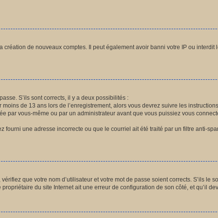
la création de nouveaux comptes. Il peut également avoir banni votre IP ou interdit 
asse. S’ils sont corrects, il y a deux possibilités :
r moins de 13 ans lors de l’enregistrement, alors vous devrez suivre les instructio
vée par vous-même ou par un administrateur avant que vous puissiez vous connecter.
 fourni une adresse incorrecte ou que le courriel ait été traité par un filtre anti-sp
érifiez que votre nom d’utilisateur et votre mot de passe soient corrects. S’ils le s
ropriétaire du site Internet ait une erreur de configuration de son côté, et qu’il devr