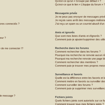
Qu’est-ce qu’un « Groupe par défaut » ?
Qu’est-ce que le lien « L’équipe du forum » 
Messagerie privée
Je ne peux pas envoyer de messages privé
Je reçois sans arrêt des messages indésira
bres connectés ?
J’ai reçu un spam ou un courriel abusif d’u
Amis et ignorés
Que sont mes listes d’amis et d’ignorés ?
teur ?
Comment puis-je ajouter/supprimer des utilis
Recherche dans les forums
 de me connecter !?
Comment rechercher dans les forums ?
Pourquoi ma recherche ne renvoie aucun ré
Pourquoi ma recherche renvoie une page bl
Comment rechercher des membres ?
Comment puis-je trouver mes propres mess
Surveillance et favoris
Quelle est la différence entre les favoris et l
Comment mettre en favoris ou surveiller des
Comment surveiller des forums ?
Comment puis-je supprimer mes surveillanc
 de message ?
Fichiers joints
Quels fichiers joints sont autorisés sur ce f
Comment trouver tous mes fichiers joints ?