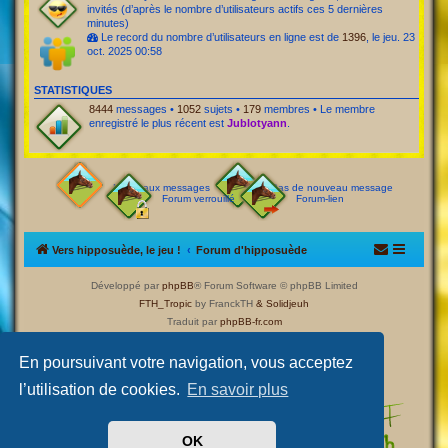
invités (d’après le nombre d’utilisateurs actifs ces 5 dernières
minutes)
Le record du nombre d’utilisateurs en ligne est de
1396
, le jeu. 23
oct. 2025 00:58
STATISTIQUES
8444
messages •
1052
sujets •
179
membres • Le membre
enregistré le plus récent est
Jublotyann
.
Nouveaux messages
Pas de nouveau message
Forum verrouillé
Forum-lien
Vers hipposuède, le jeu !
Forum d'hipposuède
Développé par
phpBB
® Forum Software © phpBB Limited
FTH_Tropic
by FranckTH
& Solidjeuh
Traduit par
phpBB-fr.com
Confidentialité
|
Conditions
En poursuivant votre navigation, vous acceptez
l’utilisation de cookies.
En savoir plus
OK