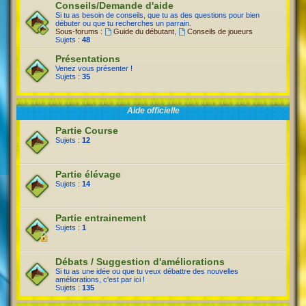
Conseils/Demande d'aide
Si tu as besoin de conseils, que tu as des questions pour bien
débuter ou que tu recherches un parrain.
Sous-forums :
Guide du débutant
,
Conseils de joueurs
Sujets :
48
Présentations
Venez vous présenter !
Sujets :
35
Aide officielle
Partie Course
Sujets :
12
Partie élévage
Sujets :
14
Partie entrainement
Sujets :
1
Débats / Suggestion d'améliorations
Si tu as une idée ou que tu veux débattre des nouvelles
améliorations, c'est par ici !
Sujets :
135