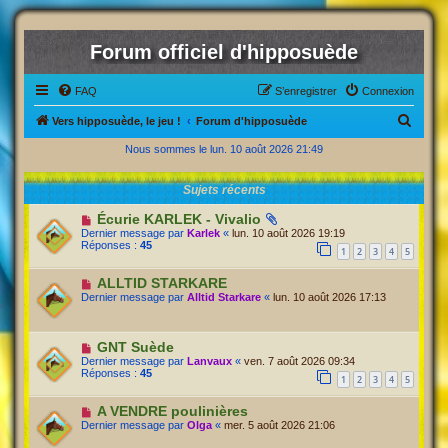
Forum officiel d'hipposuède
FAQ
S’enregistrer
Connexion
R
Vers hipposuède, le jeu !
Forum d'hipposuède
e
Nous sommes le lun. 10 août 2026 21:49
c
Sujets récents
h
e
Écurie KARLEK - Vivalio
Dernier message par
Karlek
«
lun. 10 août 2026 19:19
r
Réponses :
45
1
2
3
4
5
c
ALLTID STARKARE
h
Dernier message par
Alltid Starkare
«
lun. 10 août 2026 17:13
e
r
GNT Suède
Dernier message par
Lanvaux
«
ven. 7 août 2026 09:34
Réponses :
45
1
2
3
4
5
A VENDRE poulinières
Dernier message par
Olga
«
mer. 5 août 2026 21:06