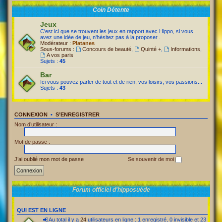
Coin Détente
Jeux
C'est ici que se trouvent les jeux en rapport avec Hippo, si vous
avez une idée de jeu, n'hésitez pas à la proposer .
Modérateur :
Platanes
Sous-forums :
Concours de beauté
,
Quinté +
,
Informations
,
A vos paris
Sujets :
45
Bar
Ici vous pouvez parler de tout et de rien, vos loisirs, vos passions...
Sujets :
43
CONNEXION
•
S’ENREGISTRER
Nom d’utilisateur :
Mot de passe :
J’ai oublié mon mot de passe
Se souvenir de moi
Forum officiel d'hipposuède
QUI EST EN LIGNE
Au total il y a
24
utilisateurs en ligne : 1 enregistré, 0 invisible et 23