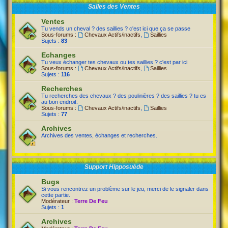
Salles des Ventes
Ventes
Tu vends un cheval ? des saillies ? c'est ici que ça se passe
Sous-forums :
Chevaux Actifs/inactifs
,
Saillies
Sujets :
83
Echanges
Tu veux échanger tes chevaux ou tes saillies ? c'est par ici
Sous-forums :
Chevaux Actifs/inactifs
,
Saillies
Sujets :
116
Recherches
Tu recherches des chevaux ? des poulinières ? des saillies ? tu es
au bon endroit.
Sous-forums :
Chevaux Actifs/inactifs
,
Saillies
Sujets :
77
Archives
Archives des ventes, échanges et recherches.
Support Hipposuède
Bugs
Si vous rencontrez un problème sur le jeu, merci de le signaler dans
cette partie.
Modérateur :
Terre De Feu
Sujets :
1
Archives