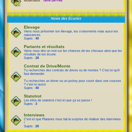
Modérateur :
Terre De Feu
News des Ecuries
Elevage
Viens nous présenter ton élevage, tes croisements mais aussi tes
naissances.
Sujets :
40
Partants et résultats
Viens nous dire un mot sur les chances de tes chevaux ainsi que les
résultats de ton écurie.
Sujets :
28
Contrat de Drive/Monte
Tu recherches des contrats de drives ou de montes ? C'est ici qu'il
faut demander
Tu recherches un driver ou un jockey pour courir dans une courses
? c'est ici aussi
Sujets :
40
Statotrot
Les infos de statotrot c'est ici que ça se passe !
Sujets :
3
Interviews
C'est ici que Platanes nous fait la surprise de réaliser des interviews
!
Sujets :
26