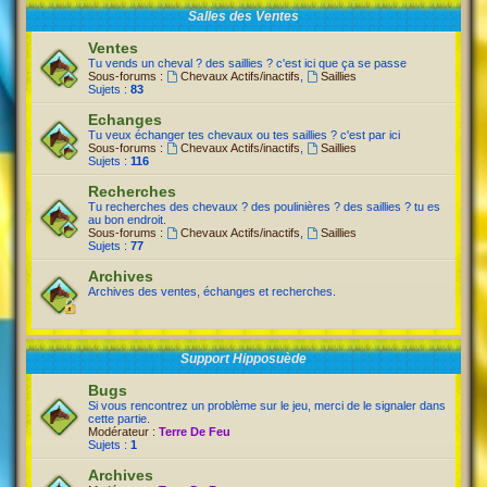
Salles des Ventes
Ventes
Tu vends un cheval ? des saillies ? c'est ici que ça se passe
Sous-forums :
Chevaux Actifs/inactifs
,
Saillies
Sujets :
83
Echanges
Tu veux échanger tes chevaux ou tes saillies ? c'est par ici
Sous-forums :
Chevaux Actifs/inactifs
,
Saillies
Sujets :
116
Recherches
Tu recherches des chevaux ? des poulinières ? des saillies ? tu es
au bon endroit.
Sous-forums :
Chevaux Actifs/inactifs
,
Saillies
Sujets :
77
Archives
Archives des ventes, échanges et recherches.
Support Hipposuède
Bugs
Si vous rencontrez un problème sur le jeu, merci de le signaler dans
cette partie.
Modérateur :
Terre De Feu
Sujets :
1
Archives