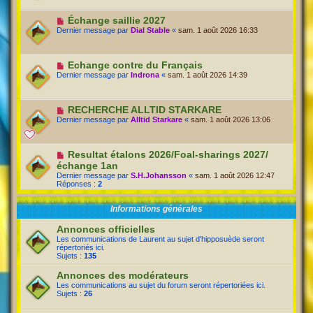
Échange saillie 2027
Dernier message par
Dial Stable
«
sam. 1 août 2026 16:33
Echange contre du Français
Dernier message par
Indrona
«
sam. 1 août 2026 14:39
RECHERCHE ALLTID STARKARE
Dernier message par
Alltid Starkare
«
sam. 1 août 2026 13:06
Resultat étalons 2026/Foal-sharings 2027/
échange 1an
Dernier message par
S.H.Johansson
«
sam. 1 août 2026 12:47
Réponses :
2
Informations générales
Annonces officielles
Les communications de Laurent au sujet d'hipposuède seront
répertoriés ici.
Sujets :
135
Annonces des modérateurs
Les communications au sujet du forum seront répertoriées ici.
Sujets :
26