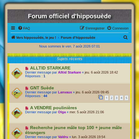
Forum officiel d'hipposuède
FAQ
S’enregistrer
Connexion
R
Vers hipposuède, le jeu !
Forum d'hipposuède
e
Nous sommes le ven. 7 août 2026 07:01
c
Sujets récents
h
e
ALLTID STARKARE
Dernier message par
Alltid Starkare
«
jeu. 6 août 2026 18:42
r
Réponses :
1
c
GNT Suède
h
Dernier message par
Lanvaux
«
jeu. 6 août 2026 09:45
Réponses :
44
e
1
2
3
4
5
r
A VENDRE poulinières
Dernier message par
Olga
«
mer. 5 août 2026 21:06
Recherche jeune mâle top 100 + jeune mâle
étrangers
Dernier message par
Valdru
«
lun. 3 août 2026 19:54