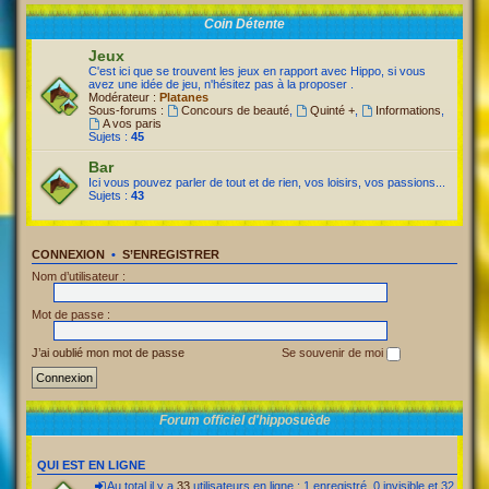
Coin Détente
Jeux
C'est ici que se trouvent les jeux en rapport avec Hippo, si vous
avez une idée de jeu, n'hésitez pas à la proposer .
Modérateur :
Platanes
Sous-forums :
Concours de beauté
,
Quinté +
,
Informations
,
A vos paris
Sujets :
45
Bar
Ici vous pouvez parler de tout et de rien, vos loisirs, vos passions...
Sujets :
43
CONNEXION
•
S’ENREGISTRER
Nom d’utilisateur :
Mot de passe :
J’ai oublié mon mot de passe
Se souvenir de moi
Forum officiel d'hipposuède
QUI EST EN LIGNE
Au total il y a
33
utilisateurs en ligne : 1 enregistré, 0 invisible et 32