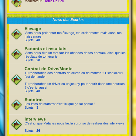
Modérateur :
Terre De Feu
News des Ecuries
Elevage
Viens nous présenter ton élevage, tes croisements mais aussi tes
naissances.
Sujets :
40
Partants et résultats
Viens nous dire un mot sur les chances de tes chevaux ainsi que les
résultats de ton écurie.
Sujets :
28
Contrat de Drive/Monte
Tu recherches des contrats de drives ou de montes ? C'est ici qu'il
faut demander
Tu recherches un driver ou un jockey pour courir dans une courses
? c'est ici aussi
Sujets :
40
Statotrot
Les infos de statotrot c'est ici que ça se passe !
Sujets :
3
Interviews
C'est ici que Platanes nous fait la surprise de réaliser des interviews
!
Sujets :
26