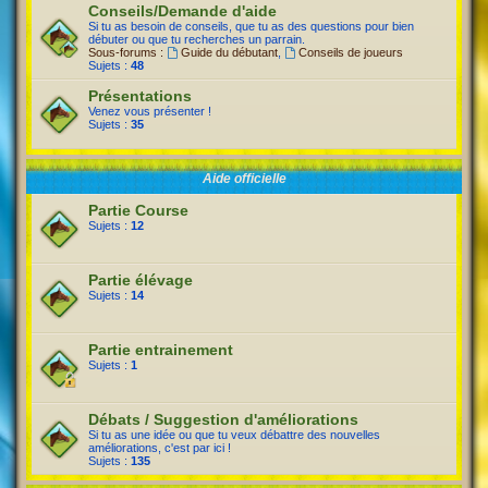
Conseils/Demande d'aide
Si tu as besoin de conseils, que tu as des questions pour bien
débuter ou que tu recherches un parrain.
Sous-forums :
Guide du débutant
,
Conseils de joueurs
Sujets :
48
Présentations
Venez vous présenter !
Sujets :
35
Aide officielle
Partie Course
Sujets :
12
Partie élévage
Sujets :
14
Partie entrainement
Sujets :
1
Débats / Suggestion d'améliorations
Si tu as une idée ou que tu veux débattre des nouvelles
améliorations, c'est par ici !
Sujets :
135