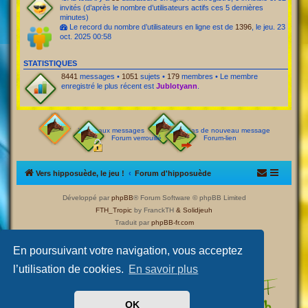
invités (d’après le nombre d’utilisateurs actifs ces 5 dernières
minutes)
Le record du nombre d’utilisateurs en ligne est de
1396
, le jeu. 23
oct. 2025 00:58
STATISTIQUES
8441
messages •
1051
sujets •
179
membres • Le membre
enregistré le plus récent est
Jublotyann
.
Nouveaux messages
Pas de nouveau message
Forum verrouillé
Forum-lien
Vers hipposuède, le jeu !
Forum d'hipposuède
Développé par
phpBB
® Forum Software © phpBB Limited
FTH_Tropic
by FranckTH
& Solidjeuh
Traduit par
phpBB-fr.com
Confidentialité
|
Conditions
En poursuivant votre navigation, vous acceptez
l’utilisation de cookies.
En savoir plus
OK