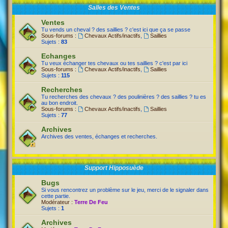
Salles des Ventes
Ventes
Tu vends un cheval ? des saillies ? c'est ici que ça se passe
Sous-forums :
Chevaux Actifs/inactifs
,
Saillies
Sujets :
83
Echanges
Tu veux échanger tes chevaux ou tes saillies ? c'est par ici
Sous-forums :
Chevaux Actifs/inactifs
,
Saillies
Sujets :
115
Recherches
Tu recherches des chevaux ? des poulinières ? des saillies ? tu es
au bon endroit.
Sous-forums :
Chevaux Actifs/inactifs
,
Saillies
Sujets :
77
Archives
Archives des ventes, échanges et recherches.
Support Hipposuède
Bugs
Si vous rencontrez un problème sur le jeu, merci de le signaler dans
cette partie.
Modérateur :
Terre De Feu
Sujets :
1
Archives