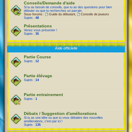
Conseils/Demande d'aide
Si tu as besoin de conseils, que tu as des questions pour bien
débuter ou que tu recherches un parrain.
Sous-forums :
Guide du débutant
,
Conseils de joueurs
Sujets :
48
Présentations
Venez vous présenter !
Sujets :
35
Aide officielle
Partie Course
Sujets :
12
Partie élévage
Sujets :
14
Partie entrainement
Sujets :
1
Débats / Suggestion d'améliorations
Si tu as une idée ou que tu veux débattre des nouvelles
améliorations, c'est par ici !
Sujets :
135