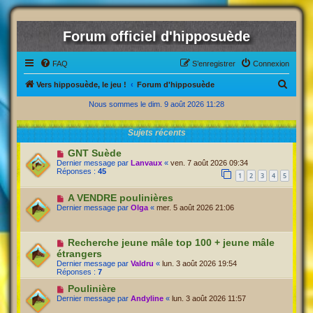
Forum officiel d'hipposuède
FAQ
S’enregistrer
Connexion
R
Vers hipposuède, le jeu !
Forum d'hipposuède
e
Nous sommes le dim. 9 août 2026 11:28
c
Sujets récents
h
e
GNT Suède
Dernier message par
Lanvaux
«
ven. 7 août 2026 09:34
r
Réponses :
45
1
2
3
4
5
c
A VENDRE poulinières
h
Dernier message par
Olga
«
mer. 5 août 2026 21:06
e
r
Recherche jeune mâle top 100 + jeune mâle
étrangers
Dernier message par
Valdru
«
lun. 3 août 2026 19:54
Réponses :
7
Poulinière
Dernier message par
Andyline
«
lun. 3 août 2026 11:57