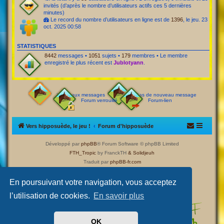
invités (d’après le nombre d’utilisateurs actifs ces 5 dernières
minutes)
Le record du nombre d’utilisateurs en ligne est de
1396
, le jeu. 23
oct. 2025 00:58
STATISTIQUES
8442
messages •
1051
sujets •
179
membres • Le membre
enregistré le plus récent est
Jublotyann
.
Nouveaux messages
Pas de nouveau message
Forum verrouillé
Forum-lien
Vers hipposuède, le jeu !
Forum d'hipposuède
Développé par
phpBB
® Forum Software © phpBB Limited
FTH_Tropic
by FranckTH
& Solidjeuh
Traduit par
phpBB-fr.com
Confidentialité
|
Conditions
En poursuivant votre navigation, vous acceptez
l’utilisation de cookies.
En savoir plus
OK