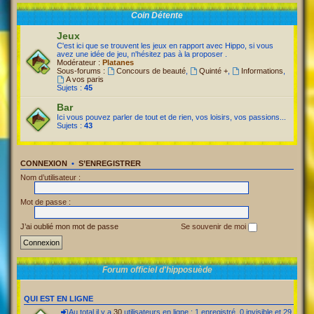
Coin Détente
Jeux
C'est ici que se trouvent les jeux en rapport avec Hippo, si vous
avez une idée de jeu, n'hésitez pas à la proposer .
Modérateur :
Platanes
Sous-forums :
Concours de beauté
,
Quinté +
,
Informations
,
A vos paris
Sujets :
45
Bar
Ici vous pouvez parler de tout et de rien, vos loisirs, vos passions...
Sujets :
43
CONNEXION
•
S’ENREGISTRER
Nom d’utilisateur :
Mot de passe :
J’ai oublié mon mot de passe
Se souvenir de moi
Forum officiel d'hipposuède
QUI EST EN LIGNE
Au total il y a
30
utilisateurs en ligne : 1 enregistré, 0 invisible et 29