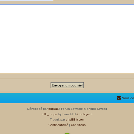
Nous co
Développé par
phpBB
® Forum Software © phpBB Limited
FTH_Tropic
by FranckTH
& Solidjeuh
Traduit par
phpBB-fr.com
Confidentialité
|
Conditions