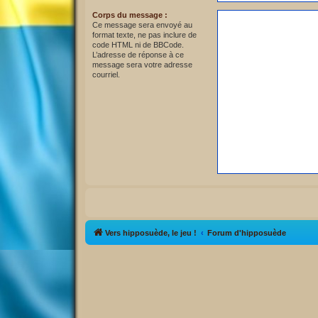
Corps du message :
Ce message sera envoyé au
format texte, ne pas inclure de
code HTML ni de BBCode.
L’adresse de réponse à ce
message sera votre adresse
courriel.
Vers hipposuède, le jeu !
Forum d'hipposuède