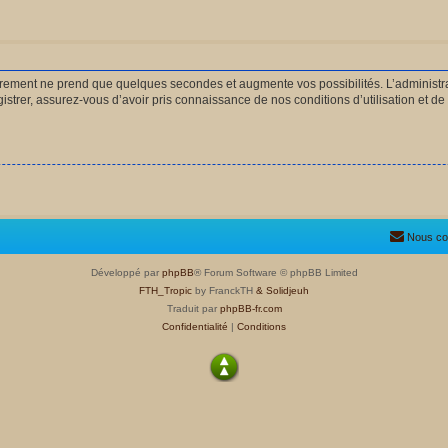
strement ne prend que quelques secondes et augmente vos possibilités. L’administ
rer, assurez-vous d’avoir pris connaissance de nos conditions d’utilisation et de n
Nous co
Développé par
phpBB
® Forum Software © phpBB Limited
FTH_Tropic
by FranckTH
& Solidjeuh
Traduit par
phpBB-fr.com
Confidentialité
|
Conditions