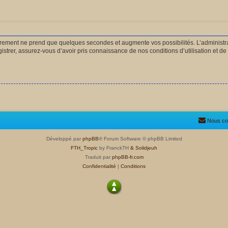
strement ne prend que quelques secondes et augmente vos possibilités. L’administ
rer, assurez-vous d’avoir pris connaissance de nos conditions d’utilisation et de n
Nous co
Développé par
phpBB
® Forum Software © phpBB Limited
FTH_Tropic
by FranckTH
& Solidjeuh
Traduit par
phpBB-fr.com
Confidentialité
|
Conditions