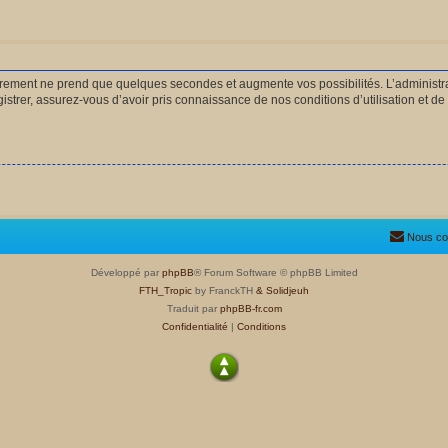
strement ne prend que quelques secondes et augmente vos possibilités. L’administ
rer, assurez-vous d’avoir pris connaissance de nos conditions d’utilisation et de n
Nous co
Développé par
phpBB
® Forum Software © phpBB Limited
FTH_Tropic
by FranckTH
& Solidjeuh
Traduit par
phpBB-fr.com
Confidentialité
|
Conditions