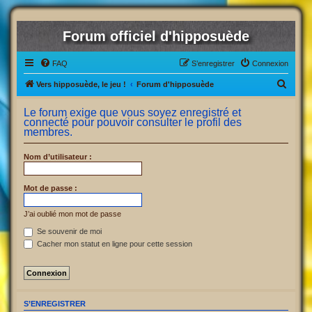
Forum officiel d'hipposuède
FAQ
S’enregistrer
Connexion
R
Vers hipposuède, le jeu !
Forum d'hipposuède
e
Le forum exige que vous soyez enregistré et
c
connecté pour pouvoir consulter le profil des
membres.
h
e
Nom d’utilisateur :
r
c
Mot de passe :
h
J’ai oublié mon mot de passe
e
Se souvenir de moi
r
Cacher mon statut en ligne pour cette session
S’ENREGISTRER