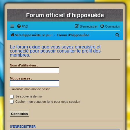
Forum officiel d'hipposuède
FAQ
S’enregistrer
Connexion
R
Vers hipposuède, le jeu !
Forum d'hipposuède
e
Le forum exige que vous soyez enregistré et
c
connecté pour pouvoir consulter le profil des
membres.
h
e
Nom d’utilisateur :
r
c
Mot de passe :
h
J’ai oublié mon mot de passe
e
Se souvenir de moi
r
Cacher mon statut en ligne pour cette session
S’ENREGISTRER