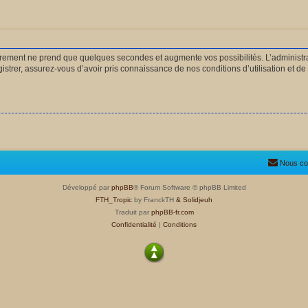
strement ne prend que quelques secondes et augmente vos possibilités. L’administ
rer, assurez-vous d’avoir pris connaissance de nos conditions d’utilisation et de n
Nous co
Développé par
phpBB
® Forum Software © phpBB Limited
FTH_Tropic
by FranckTH
& Solidjeuh
Traduit par
phpBB-fr.com
Confidentialité
|
Conditions